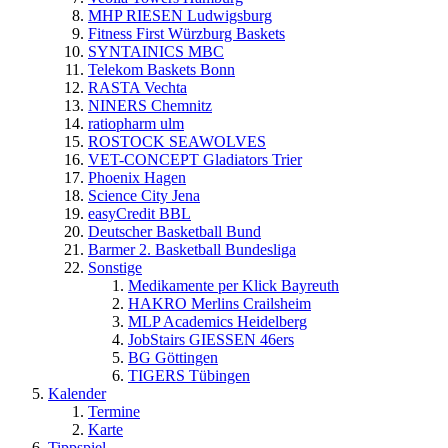
MHP RIESEN Ludwigsburg
Fitness First Würzburg Baskets
SYNTAINICS MBC
Telekom Baskets Bonn
RASTA Vechta
NINERS Chemnitz
ratiopharm ulm
ROSTOCK SEAWOLVES
VET-CONCEPT Gladiators Trier
Phoenix Hagen
Science City Jena
easyCredit BBL
Deutscher Basketball Bund
Barmer 2. Basketball Bundesliga
Sonstige
Medikamente per Klick Bayreuth
HAKRO Merlins Crailsheim
MLP Academics Heidelberg
JobStairs GIESSEN 46ers
BG Göttingen
TIGERS Tübingen
Kalender
Termine
Karte
Tippspiel