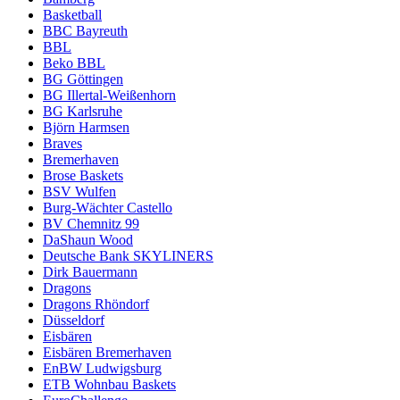
Basketball
BBC Bayreuth
BBL
Beko BBL
BG Göttingen
BG Illertal-Weißenhorn
BG Karlsruhe
Björn Harmsen
Braves
Bremerhaven
Brose Baskets
BSV Wulfen
Burg-Wächter Castello
BV Chemnitz 99
DaShaun Wood
Deutsche Bank SKYLINERS
Dirk Bauermann
Dragons
Dragons Rhöndorf
Düsseldorf
Eisbären
Eisbären Bremerhaven
EnBW Ludwigsburg
ETB Wohnbau Baskets