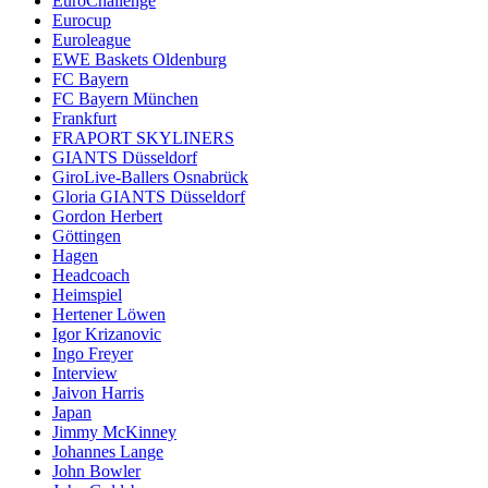
EuroChallenge
Eurocup
Euroleague
EWE Baskets Oldenburg
FC Bayern
FC Bayern München
Frankfurt
FRAPORT SKYLINERS
GIANTS Düsseldorf
GiroLive-Ballers Osnabrück
Gloria GIANTS Düsseldorf
Gordon Herbert
Göttingen
Hagen
Headcoach
Heimspiel
Hertener Löwen
Igor Krizanovic
Ingo Freyer
Interview
Jaivon Harris
Japan
Jimmy McKinney
Johannes Lange
John Bowler