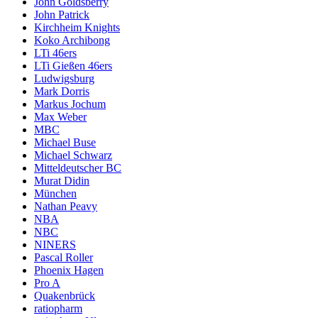
John Goldsberry
John Patrick
Kirchheim Knights
Koko Archibong
LTi 46ers
LTi Gießen 46ers
Ludwigsburg
Mark Dorris
Markus Jochum
Max Weber
MBC
Michael Buse
Michael Schwarz
Mitteldeutscher BC
Murat Didin
München
Nathan Peavy
NBA
NBC
NINERS
Pascal Roller
Phoenix Hagen
Pro A
Quakenbrück
ratiopharm