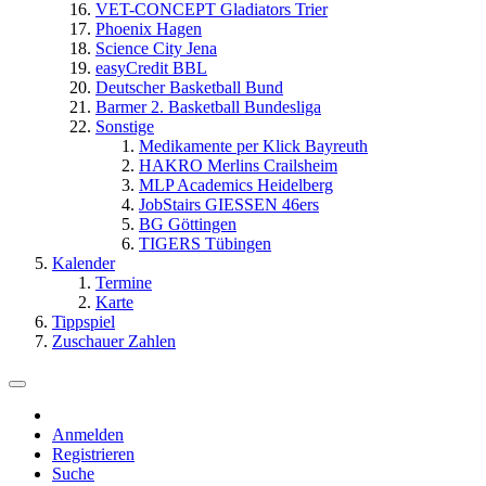
VET-CONCEPT Gladiators Trier
Phoenix Hagen
Science City Jena
easyCredit BBL
Deutscher Basketball Bund
Barmer 2. Basketball Bundesliga
Sonstige
Medikamente per Klick Bayreuth
HAKRO Merlins Crailsheim
MLP Academics Heidelberg
JobStairs GIESSEN 46ers
BG Göttingen
TIGERS Tübingen
Kalender
Termine
Karte
Tippspiel
Zuschauer Zahlen
Anmelden
Registrieren
Suche