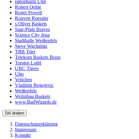
ratiopharm Ulm
Robert Oehle
Roger Powell
Rouven Roessler
s.Oliver Baskets
Saar-Pfalz Braves
Science City Jena
Stadthalle Weißenfels
Steve Wachalski
TBB Trier
Telekom Baskets Bonn
Torsten Loibl
UBC Tigers
Ulm
Veilchen
Vladimir Bogojevic
Weißenfels
Wohnbau Baskets
www.BadWizards.de
Stil ändern
Datenschutzerklärung
Impressum
Kontakt