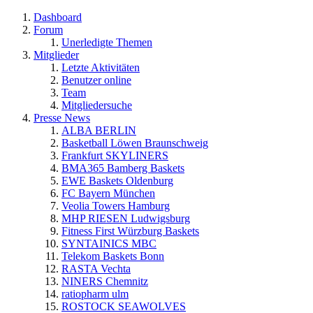
Dashboard
Forum
Unerledigte Themen
Mitglieder
Letzte Aktivitäten
Benutzer online
Team
Mitgliedersuche
Presse News
ALBA BERLIN
Basketball Löwen Braunschweig
Frankfurt SKYLINERS
BMA365 Bamberg Baskets
EWE Baskets Oldenburg
FC Bayern München
Veolia Towers Hamburg
MHP RIESEN Ludwigsburg
Fitness First Würzburg Baskets
SYNTAINICS MBC
Telekom Baskets Bonn
RASTA Vechta
NINERS Chemnitz
ratiopharm ulm
ROSTOCK SEAWOLVES