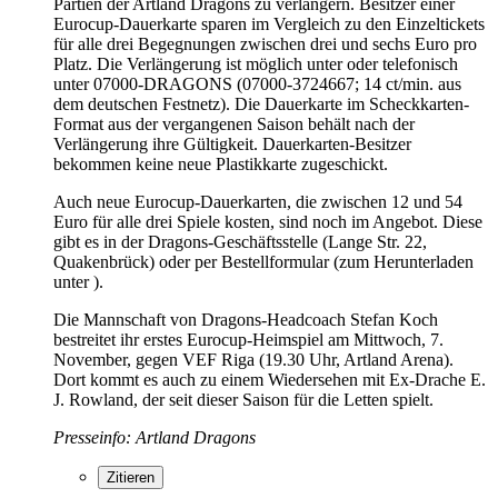
Partien der Artland Dragons zu verlängern. Besitzer einer
Eurocup-Dauerkarte sparen im Vergleich zu den Einzeltickets
für alle drei Begegnungen zwischen drei und sechs Euro pro
Platz. Die Verlängerung ist möglich unter oder telefonisch
unter 07000-DRAGONS (07000-3724667; 14 ct/min. aus
dem deutschen Festnetz). Die Dauerkarte im Scheckkarten-
Format aus der vergangenen Saison behält nach der
Verlängerung ihre Gültigkeit. Dauerkarten-Besitzer
bekommen keine neue Plastikkarte zugeschickt.
Auch neue Eurocup-Dauerkarten, die zwischen 12 und 54
Euro für alle drei Spiele kosten, sind noch im Angebot. Diese
gibt es in der Dragons-Geschäftsstelle (Lange Str. 22,
Quakenbrück) oder per Bestellformular (zum Herunterladen
unter ).
Die Mannschaft von Dragons-Headcoach Stefan Koch
bestreitet ihr erstes Eurocup-Heimspiel am Mittwoch, 7.
November, gegen VEF Riga (19.30 Uhr, Artland Arena).
Dort kommt es auch zu einem Wiedersehen mit Ex-Drache E.
J. Rowland, der seit dieser Saison für die Letten spielt.
Presseinfo: Artland Dragons
Zitieren