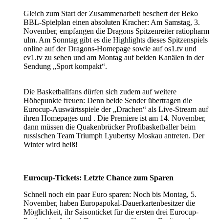
Gleich zum Start der Zusammenarbeit beschert der Beko
BBL-Spielplan einen absoluten Kracher: Am Samstag, 3.
November, empfangen die Dragons Spitzenreiter ratiopharm
ulm. Am Sonntag gibt es die Highlights dieses Spitzenspiels
online auf der Dragons-Homepage sowie auf os1.tv und
ev1.tv zu sehen und am Montag auf beiden Kanälen in der
Sendung „Sport kompakt“.
Die Basketballfans dürfen sich zudem auf weitere
Höhepunkte freuen: Denn beide Sender übertragen die
Eurocup-Auswärtsspiele der „Drachen“ als Live-Stream auf
ihren Homepages und . Die Premiere ist am 14. November,
dann müssen die Quakenbrücker Profibasketballer beim
russischen Team Triumph Lyubertsy Moskau antreten. Der
Winter wird heiß!
Eurocup-Tickets: Letzte Chance zum Sparen
Schnell noch ein paar Euro sparen: Noch bis Montag, 5.
November, haben Europapokal-Dauerkartenbesitzer die
Möglichkeit, ihr Saisonticket für die ersten drei Eurocup-