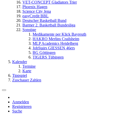
VET-CONCEPT Gladiators Trier
Phoenix Hagen
Science City Jena
easyCredit BBL
Deutscher Basketball Bund
Barmer 2. Basketball Bundesliga
Sonstige
Medikamente per Klick Bayreuth
HAKRO Merlins Crailsheim
MLP Academics Heidelberg
JobStairs GIESSEN 46ers
BG Göttingen
TIGERS Tübingen
Kalender
Termine
Karte
Tippspiel
Zuschauer Zahlen
Anmelden
Registrieren
Suche