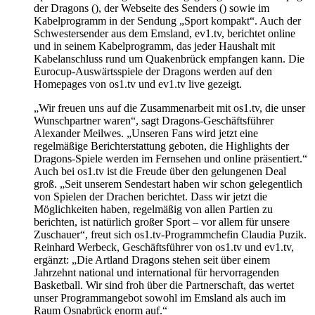
der Dragons (), der Webseite des Senders () sowie im
Kabelprogramm in der Sendung „Sport kompakt“. Auch der
Schwestersender aus dem Emsland, ev1.tv, berichtet online
und in seinem Kabelprogramm, das jeder Haushalt mit
Kabelanschluss rund um Quakenbrück empfangen kann. Die
Eurocup-Auswärtsspiele der Dragons werden auf den
Homepages von os1.tv und ev1.tv live gezeigt.
„Wir freuen uns auf die Zusammenarbeit mit os1.tv, die unser
Wunschpartner waren“, sagt Dragons-Geschäftsführer
Alexander Meilwes. „Unseren Fans wird jetzt eine
regelmäßige Berichterstattung geboten, die Highlights der
Dragons-Spiele werden im Fernsehen und online präsentiert.“
Auch bei os1.tv ist die Freude über den gelungenen Deal
groß. „Seit unserem Sendestart haben wir schon gelegentlich
von Spielen der Drachen berichtet. Dass wir jetzt die
Möglichkeiten haben, regelmäßig von allen Partien zu
berichten, ist natürlich großer Sport – vor allem für unsere
Zuschauer“, freut sich os1.tv-Programmchefin Claudia Puzik.
Reinhard Werbeck, Geschäftsführer von os1.tv und ev1.tv,
ergänzt: „Die Artland Dragons stehen seit über einem
Jahrzehnt national und international für hervorragenden
Basketball. Wir sind froh über die Partnerschaft, das wertet
unser Programmangebot sowohl im Emsland als auch im
Raum Osnabrück enorm auf.“