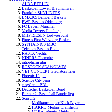
ALBA BERLIN
Basketball Löwen Braunschweig
Frankfurt SKYLINERS
BMA365 Bamberg Baskets
EWE Baskets Oldenburg
FC Bayern München
Veolia Towers Hamburg
MHP RIESEN Ludwigsburg
Fitness First Würzburg Baskets
SYNTAINICS MBC
Telekom Baskets Bonn
RASTA Vechta
NINERS Chemnitz
ratiopharm ulm
ROSTOCK SEAWOLVES
VET-CONCEPT Gladiators Trier
Phoenix Hagen
Science City Jena
easyCredit BBL
Deutscher Basketball Bund
Barmer 2. Basketball Bundesliga
Sonstige
Medikamente per Klick Bayreuth
HAKRO Merlins Crailsheim
MLP Academics Heidelberg