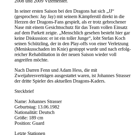
2008 und 2009 Vizemeister.
In seiner ersten Saison bei den Dragons hat sich „JJ“
(gesprochen: Jay Jay) mit seinem Kämpferstil direkt in die
Herzen der Dragons-Fans gespielt, als er trotz gebrochener
Nase mit einem Gesichtsschutz für das Team vollen Einsatz
auf dem Parkett zeigte. „Menschlich gesehen besteht hier gar
keine Diskussion: er ist ein toller Junge“, lobt Stefan Koch
seinen Schützling, der in den Play-offs von einer Verletzung
(Meniskusschaden im Knie) gestoppt wurde und nach erfolg­
reicher Rehabilitation in der neuen Saison wieder voll
angreifen möchte.
Nach Darren Fenn und Adam Hess, die mit
Zweijahresverträgen ausgestattet waren, ist Johannes Strasser
der dritte Spieler des aktuellen Dragons-Kaders.
Steckbrief
Name: Johannes Strasser
Geburtstag: 13.06.1982
Nationalität: Deutsch
Größe: 189 cm
Position: Guard
Letzte Stationen