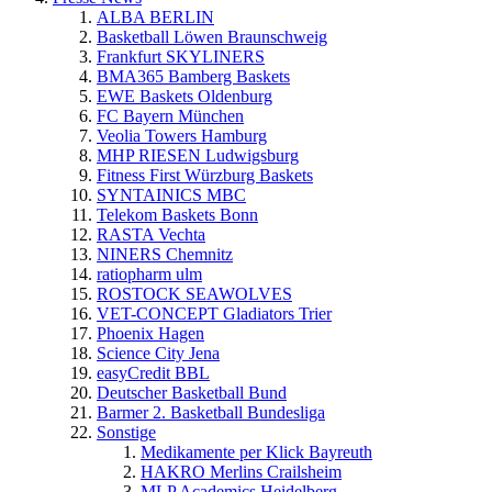
ALBA BERLIN
Basketball Löwen Braunschweig
Frankfurt SKYLINERS
BMA365 Bamberg Baskets
EWE Baskets Oldenburg
FC Bayern München
Veolia Towers Hamburg
MHP RIESEN Ludwigsburg
Fitness First Würzburg Baskets
SYNTAINICS MBC
Telekom Baskets Bonn
RASTA Vechta
NINERS Chemnitz
ratiopharm ulm
ROSTOCK SEAWOLVES
VET-CONCEPT Gladiators Trier
Phoenix Hagen
Science City Jena
easyCredit BBL
Deutscher Basketball Bund
Barmer 2. Basketball Bundesliga
Sonstige
Medikamente per Klick Bayreuth
HAKRO Merlins Crailsheim
MLP Academics Heidelberg