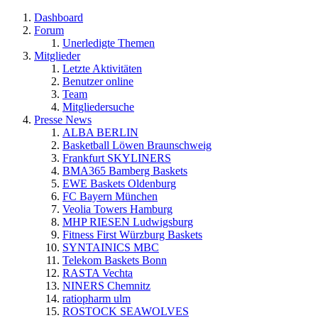
Dashboard
Forum
Unerledigte Themen
Mitglieder
Letzte Aktivitäten
Benutzer online
Team
Mitgliedersuche
Presse News
ALBA BERLIN
Basketball Löwen Braunschweig
Frankfurt SKYLINERS
BMA365 Bamberg Baskets
EWE Baskets Oldenburg
FC Bayern München
Veolia Towers Hamburg
MHP RIESEN Ludwigsburg
Fitness First Würzburg Baskets
SYNTAINICS MBC
Telekom Baskets Bonn
RASTA Vechta
NINERS Chemnitz
ratiopharm ulm
ROSTOCK SEAWOLVES