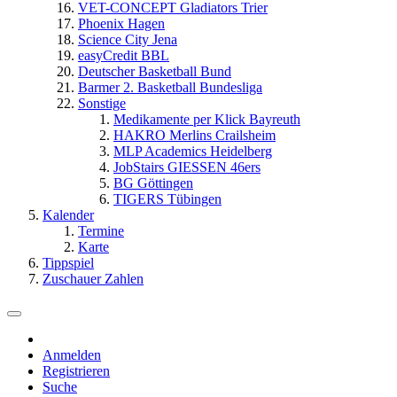
VET-CONCEPT Gladiators Trier
Phoenix Hagen
Science City Jena
easyCredit BBL
Deutscher Basketball Bund
Barmer 2. Basketball Bundesliga
Sonstige
Medikamente per Klick Bayreuth
HAKRO Merlins Crailsheim
MLP Academics Heidelberg
JobStairs GIESSEN 46ers
BG Göttingen
TIGERS Tübingen
Kalender
Termine
Karte
Tippspiel
Zuschauer Zahlen
Anmelden
Registrieren
Suche