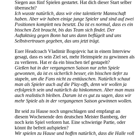
Siegen aus fünf Spielen gestartet. Hat dich dieser Start selber
überrascht?
Ich wusste natürlich, dass wir eine talentierte Mannschaft
haben. Aber wir haben einige junge Spieler und sind auf zwei
Positionen komplett neu besetzt. Da ist es normal, dass es ein
bisschen Zeit braucht, bis das Team sich findet. Der
Auftaktsieg gegen Bonn hat uns dann beflügelt und uns
Selbstvertrauen gegeben, das uns jetzt trägt.
Euer Headcoach Vladimir Bogojevic hat in einem Interview
gesagt, dass es sein Ziel sei, mehr Heimspiele zu gewinnen als
zu verlieren. Hat er da ein bisschen tief gestapelt?
Gießen hat in der vergangenen Saison nur zehn Spiele
gewonnen, da ist es sicherlich besser, ein bisschen tiefer zu
stapeln, um die Fans nicht zu enttäuschen. Natürlich schaut
man als Spieler auch auf die Play-offs, denn wir wollen ja
erfolgreich sein und natürlich da hinkommen. Aber man muss
auch realistisch bleiben. Darum ist es gut zu sagen, dass wir
mehr Spiele als in der vergangenen Saison gewinnen wollen.
Ihr seid zu Hause noch ungeschlagen und empfangt an
diesem Wochenende den deutschen Meister Bamberg, der
noch kein Spiel verloren hat. Eine schwierige Partie, oder
könnt ihr befreit aufspielen?
Wir spielen zu Hause und hoffen natürlich, dass die Halle voll