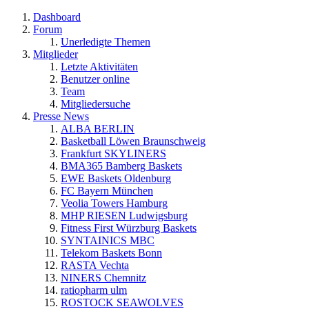
Dashboard
Forum
Unerledigte Themen
Mitglieder
Letzte Aktivitäten
Benutzer online
Team
Mitgliedersuche
Presse News
ALBA BERLIN
Basketball Löwen Braunschweig
Frankfurt SKYLINERS
BMA365 Bamberg Baskets
EWE Baskets Oldenburg
FC Bayern München
Veolia Towers Hamburg
MHP RIESEN Ludwigsburg
Fitness First Würzburg Baskets
SYNTAINICS MBC
Telekom Baskets Bonn
RASTA Vechta
NINERS Chemnitz
ratiopharm ulm
ROSTOCK SEAWOLVES