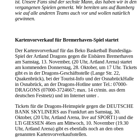
ist. Unsere Fans sind der sechste Mann, das haben wir in den
vergangenen Spielen gemerkt. Wir bereiten uns auf Bamberg
wie auf alle anderen Teams auch vor und wollen natürlich
gewinnen.
Kartenvorverkauf für Bremerhaven-Spiel startet
Der Kartenvorverkauf für das Beko Basketball Bundesliga-
Spiel der Artland Dragons gegen die Eisbären Bremerhaven
am Samstag, 13. November, (20 Uhr, Artland Arena) startet
am kommenden Donnerstag, 28. Oktober, um 17 Uhr. Tickets
gibt es in der Dragons-Geschäftsstelle (Lange Str. 22,
Quakenbrück), bei der Tourist-Info und der OsnabrückHalle
in Osnabrück, an der Dragons-Hotline unter Tel.: 07000-
DRAGONS (07000-3724667; max. 14 ct/min. aus dem
deutschen Festnetz) und im Internet unter .
Tickets für die Dragons-Heimspiele gegen die DEUTSCHE
BANK SKYLINERS aus Frankfurt am Samstag, 30.
Oktober, (20 Uhr, Artland Arena, live auf SPORT1) und die
LTi GIESSEN 46ers am Mittwoch, 10. November (19.30
Uhr, Artland Arena) gibt es ebenfalls noch an den oben
genannten Kartenvorverkaufsstellen.