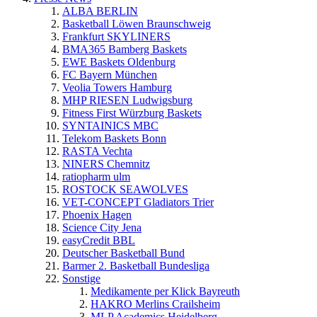
ALBA BERLIN
Basketball Löwen Braunschweig
Frankfurt SKYLINERS
BMA365 Bamberg Baskets
EWE Baskets Oldenburg
FC Bayern München
Veolia Towers Hamburg
MHP RIESEN Ludwigsburg
Fitness First Würzburg Baskets
SYNTAINICS MBC
Telekom Baskets Bonn
RASTA Vechta
NINERS Chemnitz
ratiopharm ulm
ROSTOCK SEAWOLVES
VET-CONCEPT Gladiators Trier
Phoenix Hagen
Science City Jena
easyCredit BBL
Deutscher Basketball Bund
Barmer 2. Basketball Bundesliga
Sonstige
Medikamente per Klick Bayreuth
HAKRO Merlins Crailsheim
MLP Academics Heidelberg