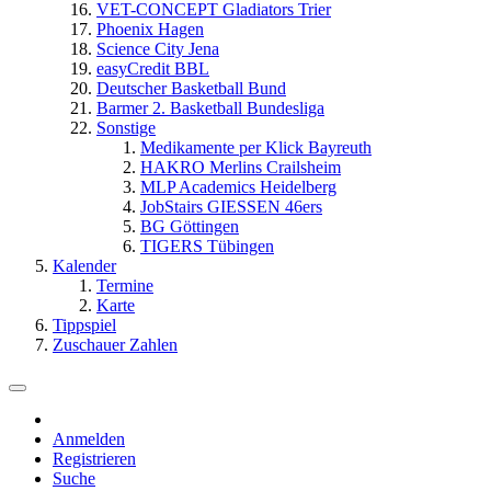
VET-CONCEPT Gladiators Trier
Phoenix Hagen
Science City Jena
easyCredit BBL
Deutscher Basketball Bund
Barmer 2. Basketball Bundesliga
Sonstige
Medikamente per Klick Bayreuth
HAKRO Merlins Crailsheim
MLP Academics Heidelberg
JobStairs GIESSEN 46ers
BG Göttingen
TIGERS Tübingen
Kalender
Termine
Karte
Tippspiel
Zuschauer Zahlen
Anmelden
Registrieren
Suche