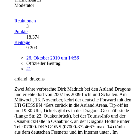
Moderator
Reaktionen
3
Punkte
18.374
Beiträge
9.203
26. Oktober 2010 um 14:56
Offizieller Beitrag
#1
artland_dragons
Zwei Jahre verbrachte Dirk Mädrich bei den Artland Dragons
und erlebte dort von 2007 bis 2009 Licht und Schatten. Am
Mittwoch, 13. November, kehrt der deutsche Forward mit den
LTi GIESSEN 46ers zurück in die Artland Arena. Tip-off ist
um 19.30 Uhr, Tickets gibt es in der Dragons-Geschäftsstelle
(Lange Str. 22, Quakenbrück), bei der Tourist-Info und der
OsnabrückHalle in Osnabrück, an der Dragons-Hotline unter
Tel.: 07000-DRAGONS (07000-3724667; max. 14 ct/min.
aus dem deutschen Festnetz) und im Internet unter . Im