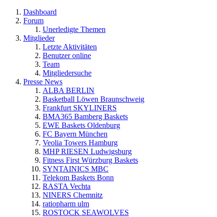
Dashboard
Forum
Unerledigte Themen
Mitglieder
Letzte Aktivitäten
Benutzer online
Team
Mitgliedersuche
Presse News
ALBA BERLIN
Basketball Löwen Braunschweig
Frankfurt SKYLINERS
BMA365 Bamberg Baskets
EWE Baskets Oldenburg
FC Bayern München
Veolia Towers Hamburg
MHP RIESEN Ludwigsburg
Fitness First Würzburg Baskets
SYNTAINICS MBC
Telekom Baskets Bonn
RASTA Vechta
NINERS Chemnitz
ratiopharm ulm
ROSTOCK SEAWOLVES