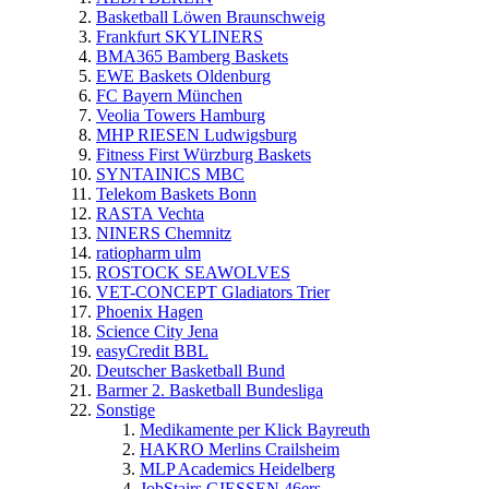
Basketball Löwen Braunschweig
Frankfurt SKYLINERS
BMA365 Bamberg Baskets
EWE Baskets Oldenburg
FC Bayern München
Veolia Towers Hamburg
MHP RIESEN Ludwigsburg
Fitness First Würzburg Baskets
SYNTAINICS MBC
Telekom Baskets Bonn
RASTA Vechta
NINERS Chemnitz
ratiopharm ulm
ROSTOCK SEAWOLVES
VET-CONCEPT Gladiators Trier
Phoenix Hagen
Science City Jena
easyCredit BBL
Deutscher Basketball Bund
Barmer 2. Basketball Bundesliga
Sonstige
Medikamente per Klick Bayreuth
HAKRO Merlins Crailsheim
MLP Academics Heidelberg
JobStairs GIESSEN 46ers