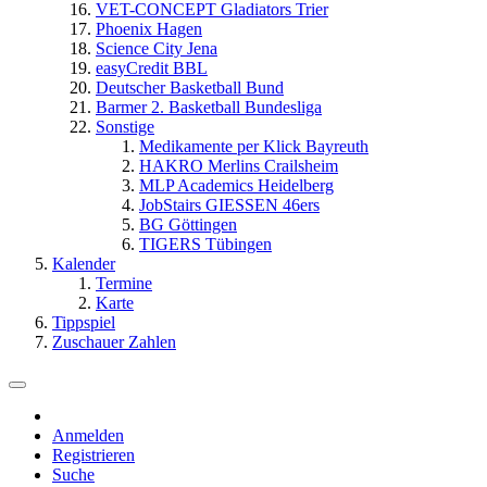
VET-CONCEPT Gladiators Trier
Phoenix Hagen
Science City Jena
easyCredit BBL
Deutscher Basketball Bund
Barmer 2. Basketball Bundesliga
Sonstige
Medikamente per Klick Bayreuth
HAKRO Merlins Crailsheim
MLP Academics Heidelberg
JobStairs GIESSEN 46ers
BG Göttingen
TIGERS Tübingen
Kalender
Termine
Karte
Tippspiel
Zuschauer Zahlen
Anmelden
Registrieren
Suche