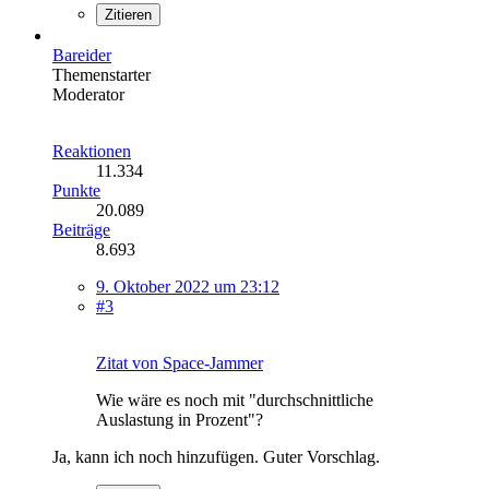
Zitieren
Bareider
Themenstarter
Moderator
Reaktionen
11.334
Punkte
20.089
Beiträge
8.693
9. Oktober 2022 um 23:12
#3
Zitat von Space-Jammer
Wie wäre es noch mit "durchschnittliche
Auslastung in Prozent"?
Ja, kann ich noch hinzufügen. Guter Vorschlag.