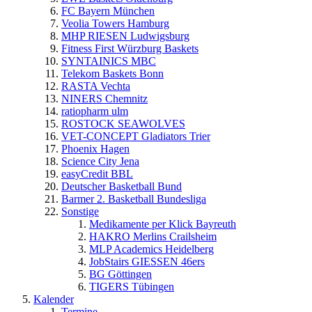
FC Bayern München
Veolia Towers Hamburg
MHP RIESEN Ludwigsburg
Fitness First Würzburg Baskets
SYNTAINICS MBC
Telekom Baskets Bonn
RASTA Vechta
NINERS Chemnitz
ratiopharm ulm
ROSTOCK SEAWOLVES
VET-CONCEPT Gladiators Trier
Phoenix Hagen
Science City Jena
easyCredit BBL
Deutscher Basketball Bund
Barmer 2. Basketball Bundesliga
Sonstige
Medikamente per Klick Bayreuth
HAKRO Merlins Crailsheim
MLP Academics Heidelberg
JobStairs GIESSEN 46ers
BG Göttingen
TIGERS Tübingen
Kalender
Termine