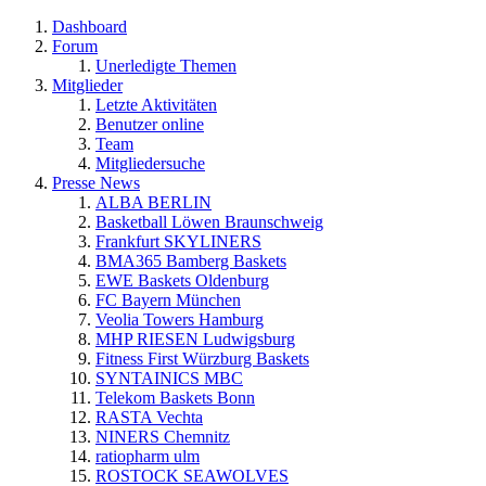
Dashboard
Forum
Unerledigte Themen
Mitglieder
Letzte Aktivitäten
Benutzer online
Team
Mitgliedersuche
Presse News
ALBA BERLIN
Basketball Löwen Braunschweig
Frankfurt SKYLINERS
BMA365 Bamberg Baskets
EWE Baskets Oldenburg
FC Bayern München
Veolia Towers Hamburg
MHP RIESEN Ludwigsburg
Fitness First Würzburg Baskets
SYNTAINICS MBC
Telekom Baskets Bonn
RASTA Vechta
NINERS Chemnitz
ratiopharm ulm
ROSTOCK SEAWOLVES