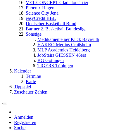
VET-CONCEPT Gladiators Trier
Phoenix Hagen
Science City Jena
easyCredit BBL
Deutscher Basketball Bund
Barmer 2. Basketball Bundesliga
Sonstige
Medikamente per Klick Bayreuth
HAKRO Merlins Crailsheim
MLP Academics Heidelberg
JobStairs GIESSEN 46ers
BG Göttingen
TIGERS Tübingen
Kalender
Termine
Karte
Tippspiel
Zuschauer Zahlen
Anmelden
Registrieren
Suche