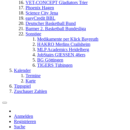
VET-CONCEPT Gladiators Trier
Phoenix Hagen
Science City Jena
easyCredit BBL
Deutscher Basketball Bund
Barmer 2. Basketball Bundesliga
Sonstige
Medikamente per Klick Bayreuth
HAKRO Merlins Crailsheim
MLP Academics Heidelberg
JobStairs GIESSEN 46ers
BG Göttingen
TIGERS Tübingen
Kalender
Termine
Karte
Tippspiel
Zuschauer Zahlen
Anmelden
Registrieren
Suche