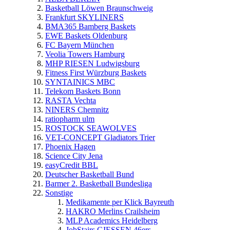
Basketball Löwen Braunschweig
Frankfurt SKYLINERS
BMA365 Bamberg Baskets
EWE Baskets Oldenburg
FC Bayern München
Veolia Towers Hamburg
MHP RIESEN Ludwigsburg
Fitness First Würzburg Baskets
SYNTAINICS MBC
Telekom Baskets Bonn
RASTA Vechta
NINERS Chemnitz
ratiopharm ulm
ROSTOCK SEAWOLVES
VET-CONCEPT Gladiators Trier
Phoenix Hagen
Science City Jena
easyCredit BBL
Deutscher Basketball Bund
Barmer 2. Basketball Bundesliga
Sonstige
Medikamente per Klick Bayreuth
HAKRO Merlins Crailsheim
MLP Academics Heidelberg
JobStairs GIESSEN 46ers