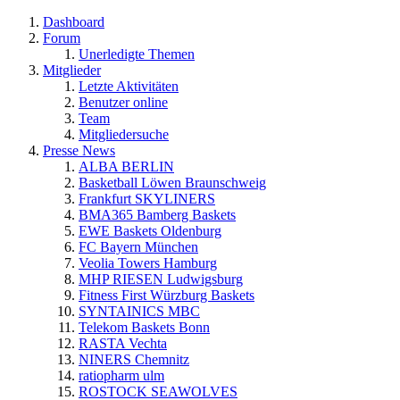
Dashboard
Forum
Unerledigte Themen
Mitglieder
Letzte Aktivitäten
Benutzer online
Team
Mitgliedersuche
Presse News
ALBA BERLIN
Basketball Löwen Braunschweig
Frankfurt SKYLINERS
BMA365 Bamberg Baskets
EWE Baskets Oldenburg
FC Bayern München
Veolia Towers Hamburg
MHP RIESEN Ludwigsburg
Fitness First Würzburg Baskets
SYNTAINICS MBC
Telekom Baskets Bonn
RASTA Vechta
NINERS Chemnitz
ratiopharm ulm
ROSTOCK SEAWOLVES