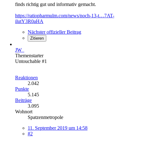
finds richtig gut und informativ gemacht.
https://ratiopharmulm.com/news/noch-13-t…7AT-
ilutY3R0aHA
Nächster offizieller Beitrag
Zitieren
JW_
Themenstarter
Untouchable #1
Reaktionen
2.042
Punkte
5.145
Beiträge
3.095
Wohnort
Spatzenmetropole
11. September 2019 um 14:58
#2