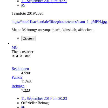
11. September 2019 um 20:21
#5
Teamfoto 2019/2020:
https://bbu01backend.de/files/photos/teams/team_1_pMFH.jpg
Meine Meinung: unsympathisch, künstlich, altbacken.
Zitieren
MG_
Themenstarter
BBL Allstar
Reaktionen
4.590
Punkte
11.948
Beiträge
7.223
11. September 2019 um 20:23
Offizieller Beitrag
#6