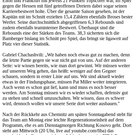
Elion und Frankfurt mit jeweils 21 Punkten Topscorer war, im Spiel
gegen die Hessen mit fünf getroffenen Dreiern dabei sogar seinen
Karrierebestwert holte. Über die gesamte Saison gesehen, ist der
Kapitän mit im Schnitt erzielten 15,4 Zählern ebenfalls Broses bester
Werfer. Seine durchschnittlich abgegriffenen 6,3 Rebounds sind
zudem ebenfalls teaminterner Bestwert. Überhaupt sind die
Rebounds eine der Stärken des Teams. 38,3 sicherten sich die
Bamberger bislang im Schnitt pro Spiel, das bringt sie ligaweit auf
Platz vier dieser Statistik.
Gabriel Chachashvili: „Wir haben noch etwas gut zu machen, denn
die letzte Partie gegen sie war nicht gut von uns. Auf der anderen
Seite: wir wissen bereits, wie man dort gewinnt. Wir müssen weiter
auf unserem Weg gehen, das heißt: weniger auf den Gegner
schauen, sondern in erster Linie auf uns. Wir sind aktuell wieder
etwas in der Findungsphase, müssen Pat Miller weiter integrieren.
Auch wenn es schon gut lief, kann und muss es noch besser
werden. Am Sonntag müssen wir es wieder schaffen, defensiv gut
zu stehen und schnell umzuschalten. Wir wissen, dass es schwer
wird, dennoch wollen wir unsere Serie dort weiter ausbauen."
Nach der Rückkehr aus Chemnitz am späten Sonntagabend steht für
das Team am Montag eine leichte Regenerationseinheit auf dem
Programm, ehe es am Dienstagmorgen Richtung Kosovo geht. Dort
steht am Mittwoch (20 Uhr, live auf youtube.com/fiba) das