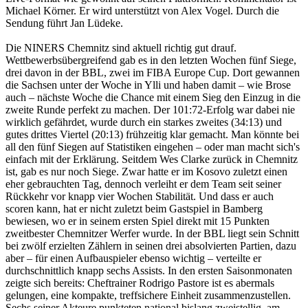
Michael Körner. Er wird unterstützt von Alex Vogel. Durch die
Sendung führt Jan Lüdeke.
Die NINERS Chemnitz sind aktuell richtig gut drauf.
Wettbewerbsübergreifend gab es in den letzten Wochen fünf Siege,
drei davon in der BBL, zwei im FIBA Europe Cup. Dort gewannen
die Sachsen unter der Woche in Ylli und haben damit – wie Brose
auch – nächste Woche die Chance mit einem Sieg den Einzug in die
zweite Runde perfekt zu machen. Der 101:72-Erfolg war dabei nie
wirklich gefährdet, wurde durch ein starkes zweites (34:13) und
gutes drittes Viertel (20:13) frühzeitig klar gemacht. Man könnte bei
all den fünf Siegen auf Statistiken eingehen – oder man macht sich's
einfach mit der Erklärung. Seitdem Wes Clarke zurück in Chemnitz
ist, gab es nur noch Siege. Zwar hatte er im Kosovo zuletzt einen
eher gebrauchten Tag, dennoch verleiht er dem Team seit seiner
Rückkehr vor knapp vier Wochen Stabilität. Und dass er auch
scoren kann, hat er nicht zuletzt beim Gastspiel in Bamberg
bewiesen, wo er in seinem ersten Spiel direkt mit 15 Punkten
zweitbester Chemnitzer Werfer wurde. In der BBL liegt sein Schnitt
bei zwölf erzielten Zählern in seinen drei absolvierten Partien, dazu
aber – für einen Aufbauspieler ebenso wichtig – verteilte er
durchschnittlich knapp sechs Assists. In den ersten Saisonmonaten
zeigte sich bereits: Cheftrainer Rodrigo Pastore ist es abermals
gelungen, eine kompakte, treffsichere Einheit zusammenzustellen.
Sechs seiner Akteure punkteten national bislang zweistellig, am