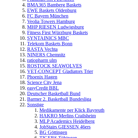
BMA365 Bamberg Baskets
EWE Baskets Oldenburg
FC Bayern München
Veolia Towers Hamburg
MHP RIESEN Ludwigsburg
Fitness First Würzburg Baskets
SYNTAINICS MBC
Telekom Baskets Bonn
RASTA Vechta
NINERS Chemnitz
ratiopharm ulm
ROSTOCK SEAWOLVES
VET-CONCEPT Gladiators Trier
Phoenix Hagen
Science City Jena
easyCredit BBL
Deutscher Basketball Bund
Barmer 2. Basketball Bundesliga
Sonstige
Medikamente per Klick Bayreuth
HAKRO Merlins Crailsheim
MLP Academics Heidelberg
JobStairs GIESSEN 46ers
BG Göttingen
TIGERS Tübingen