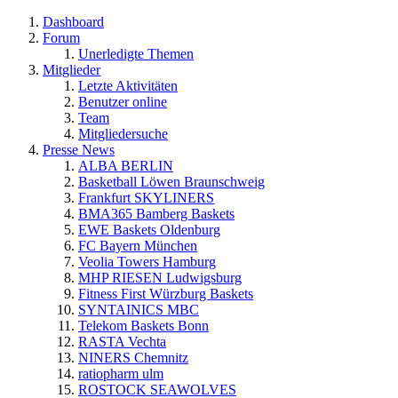
Dashboard
Forum
Unerledigte Themen
Mitglieder
Letzte Aktivitäten
Benutzer online
Team
Mitgliedersuche
Presse News
ALBA BERLIN
Basketball Löwen Braunschweig
Frankfurt SKYLINERS
BMA365 Bamberg Baskets
EWE Baskets Oldenburg
FC Bayern München
Veolia Towers Hamburg
MHP RIESEN Ludwigsburg
Fitness First Würzburg Baskets
SYNTAINICS MBC
Telekom Baskets Bonn
RASTA Vechta
NINERS Chemnitz
ratiopharm ulm
ROSTOCK SEAWOLVES