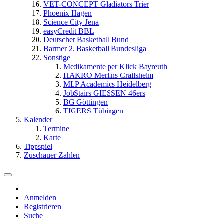
VET-CONCEPT Gladiators Trier
Phoenix Hagen
Science City Jena
easyCredit BBL
Deutscher Basketball Bund
Barmer 2. Basketball Bundesliga
Sonstige
Medikamente per Klick Bayreuth
HAKRO Merlins Crailsheim
MLP Academics Heidelberg
JobStairs GIESSEN 46ers
BG Göttingen
TIGERS Tübingen
Kalender
Termine
Karte
Tippspiel
Zuschauer Zahlen
Anmelden
Registrieren
Suche