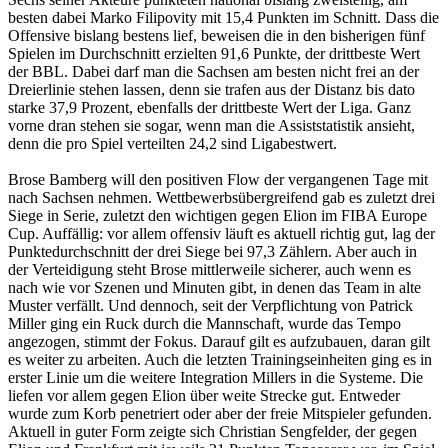
besten dabei Marko Filipovity mit 15,4 Punkten im Schnitt. Dass die
Offensive bislang bestens lief, beweisen die in den bisherigen fünf
Spielen im Durchschnitt erzielten 91,6 Punkte, der drittbeste Wert
der BBL. Dabei darf man die Sachsen am besten nicht frei an der
Dreierlinie stehen lassen, denn sie trafen aus der Distanz bis dato
starke 37,9 Prozent, ebenfalls der drittbeste Wert der Liga. Ganz
vorne dran stehen sie sogar, wenn man die Assiststatistik ansieht,
denn die pro Spiel verteilten 24,2 sind Ligabestwert.
Brose Bamberg will den positiven Flow der vergangenen Tage mit
nach Sachsen nehmen. Wettbewerbsübergreifend gab es zuletzt drei
Siege in Serie, zuletzt den wichtigen gegen Elion im FIBA Europe
Cup. Auffällig: vor allem offensiv läuft es aktuell richtig gut, lag der
Punktedurchschnitt der drei Siege bei 97,3 Zählern. Aber auch in
der Verteidigung steht Brose mittlerweile sicherer, auch wenn es
nach wie vor Szenen und Minuten gibt, in denen das Team in alte
Muster verfällt. Und dennoch, seit der Verpflichtung von Patrick
Miller ging ein Ruck durch die Mannschaft, wurde das Tempo
angezogen, stimmt der Fokus. Darauf gilt es aufzubauen, daran gilt
es weiter zu arbeiten. Auch die letzten Trainingseinheiten ging es in
erster Linie um die weitere Integration Millers in die Systeme. Die
liefen vor allem gegen Elion über weite Strecke gut. Entweder
wurde zum Korb penetriert oder aber der freie Mitspieler gefunden.
Aktuell in guter Form zeigte sich Christian Sengfelder, der gegen