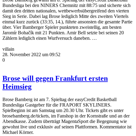
Bundesliga bei den NINERS Chemnitz mit 88:75 und sicherte sich
damit den dritten nationalen, wettbewerbsübergreifend den vierten
Sieg in Serie. Dabei lag Brose lediglich Mitte des zweiten Viertels
einmal kurz zurück (33:35, 14.), führte ansonsten die gesamte Partie
über. Vier Bamberger Spieler punkteten zweistellig, am besten
Jaromír Bohačík mit 21 Punkten. Amir Bell setzte bei seinen 20
Zählern lediglich einen Wurfversuch daneben. …
villain
28. November 2022 um 09:52
0
Brose will gegen Frankfurt ersten
Heimsieg
Brose Bamberg ist am 7. Spieltag der easyCredit Basketball
Bundesliga Gastgeber für die FRAPORT SKYLINERS.
Spielbeginn ist am Samstag um 20.30 Uhr. Tickets gibt es unter
brosebamberg.de/tickets, im Fanshop in der Kornstraße und an der
Abendkasse. Zudem überträgt MagentaSport die Begegnung wie
gewohnt live und exklusiv auf seinen Plattformen. Kommentator ist
Michael Körner.