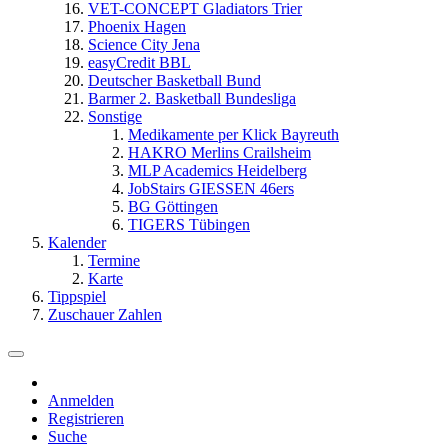
VET-CONCEPT Gladiators Trier
Phoenix Hagen
Science City Jena
easyCredit BBL
Deutscher Basketball Bund
Barmer 2. Basketball Bundesliga
Sonstige
Medikamente per Klick Bayreuth
HAKRO Merlins Crailsheim
MLP Academics Heidelberg
JobStairs GIESSEN 46ers
BG Göttingen
TIGERS Tübingen
Kalender
Termine
Karte
Tippspiel
Zuschauer Zahlen
Anmelden
Registrieren
Suche