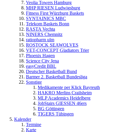
Veolia Towers Hamburg
MHP RIESEN Ludwigsburg
Fitness First Würzburg Baskets
SYNTAINICS MBC
Telekom Baskets Bonn
RASTA Vechta
NINERS Chemnitz
ratiopharm ulm
ROSTOCK SEAWOLVES
VET-CONCEPT Gladiators Trier
Phoenix Hagen
Science City Jena
easyCredit BBL
Deutscher Basketball Bund
Barmer 2. Basketball Bundesliga
Sonstige
Medikamente per Klick Bayreuth
HAKRO Merlins Crailsheim
MLP Academics Heidelberg
JobStairs GIESSEN 46ers
BG Göttingen
TIGERS Tübingen
Kalender
Termine
Karte