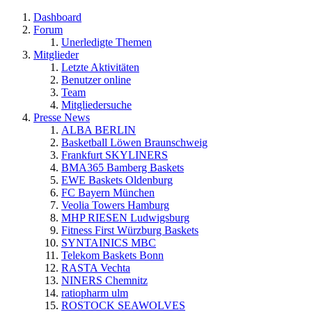
Dashboard
Forum
Unerledigte Themen
Mitglieder
Letzte Aktivitäten
Benutzer online
Team
Mitgliedersuche
Presse News
ALBA BERLIN
Basketball Löwen Braunschweig
Frankfurt SKYLINERS
BMA365 Bamberg Baskets
EWE Baskets Oldenburg
FC Bayern München
Veolia Towers Hamburg
MHP RIESEN Ludwigsburg
Fitness First Würzburg Baskets
SYNTAINICS MBC
Telekom Baskets Bonn
RASTA Vechta
NINERS Chemnitz
ratiopharm ulm
ROSTOCK SEAWOLVES