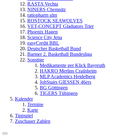
RASTA Vechta
NINERS Chemnitz
ratiopharm ulm
ROSTOCK SEAWOLVES
VET-CONCEPT Gladiators Trier
Phoenix Hagen
Science City Jena
easyCredit BBL
Deutscher Basketball Bund
Barmer 2. Basketball Bundesliga
Sonstige
Medikamente per Klick Bayreuth
HAKRO Merlins Crailsheim
MLP Academics Heidelberg
JobStairs GIESSEN 46ers
BG Göttingen
TIGERS Tübingen
Kalender
Termine
Karte
Tippspiel
Zuschauer Zahlen