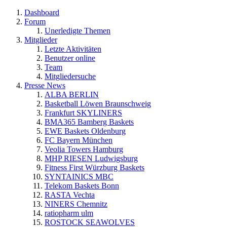
Dashboard
Forum
Unerledigte Themen
Mitglieder
Letzte Aktivitäten
Benutzer online
Team
Mitgliedersuche
Presse News
ALBA BERLIN
Basketball Löwen Braunschweig
Frankfurt SKYLINERS
BMA365 Bamberg Baskets
EWE Baskets Oldenburg
FC Bayern München
Veolia Towers Hamburg
MHP RIESEN Ludwigsburg
Fitness First Würzburg Baskets
SYNTAINICS MBC
Telekom Baskets Bonn
RASTA Vechta
NINERS Chemnitz
ratiopharm ulm
ROSTOCK SEAWOLVES