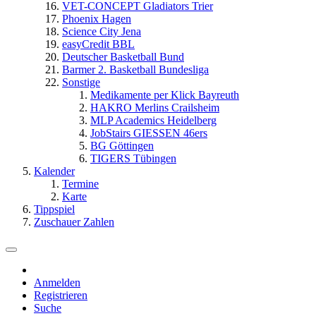
VET-CONCEPT Gladiators Trier
Phoenix Hagen
Science City Jena
easyCredit BBL
Deutscher Basketball Bund
Barmer 2. Basketball Bundesliga
Sonstige
Medikamente per Klick Bayreuth
HAKRO Merlins Crailsheim
MLP Academics Heidelberg
JobStairs GIESSEN 46ers
BG Göttingen
TIGERS Tübingen
Kalender
Termine
Karte
Tippspiel
Zuschauer Zahlen
Anmelden
Registrieren
Suche