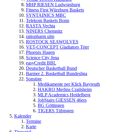
MHP RIESEN Ludwigsburg
Fitness First Würzburg Baskets
SYNTAINICS MBC
Telekom Baskets Bonn
RASTA Vechta
NINERS Chemnitz
ratiopharm ulm
ROSTOCK SEAWOLVES
VET-CONCEPT Gladiators Trier
Phoenix Hagen
Science City Jena
easyCredit BBL
Deutscher Basketball Bund
Barmer 2. Basketball Bundesliga
Sonstige
Medikamente per Klick Bayreuth
HAKRO Merlins Crailsheim
MLP Academics Heidelberg
JobStairs GIESSEN 46ers
BG Göttingen
TIGERS Tübingen
Kalender
Termine
Karte
Tippspiel