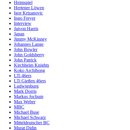
Heimspiel
Hertener Löwen
Igor Krizanovic
Ingo Freyer
Interview
Jaivon Harris
Japan
Jimmy McKinney
Johannes Lange
John Bowler
John Goldsberry
John Patrick
Kirchheim Knights
Koko Archibong
LTi 46ers
LTi Gießen 46ers
Ludwigsburg
Mark Dorris
Markus Jochum
Max Weber
MBC
Michael Buse
Michael Schwarz
Mitteldeutscher BC
Murat Didin