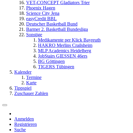
VET-CONCEPT Gladiators Trier
Phoenix Hagen
Science City Jena
easyCredit BBL
Deutscher Basketball Bund
Barmer 2. Basketball Bundesliga
Sonstige
Medikamente per Klick Bayreuth
HAKRO Merlins Crailsheim
MLP Academics Heidelberg
JobStairs GIESSEN 46ers
BG Göttingen
TIGERS Tübingen
Kalender
Termine
Karte
Tippspiel
Zuschauer Zahlen
Anmelden
Registrieren
Suche