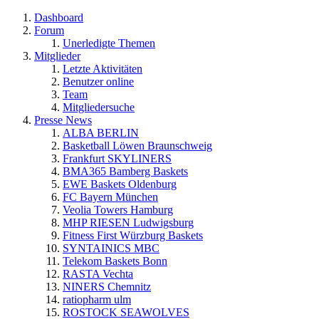
Dashboard
Forum
Unerledigte Themen
Mitglieder
Letzte Aktivitäten
Benutzer online
Team
Mitgliedersuche
Presse News
ALBA BERLIN
Basketball Löwen Braunschweig
Frankfurt SKYLINERS
BMA365 Bamberg Baskets
EWE Baskets Oldenburg
FC Bayern München
Veolia Towers Hamburg
MHP RIESEN Ludwigsburg
Fitness First Würzburg Baskets
SYNTAINICS MBC
Telekom Baskets Bonn
RASTA Vechta
NINERS Chemnitz
ratiopharm ulm
ROSTOCK SEAWOLVES