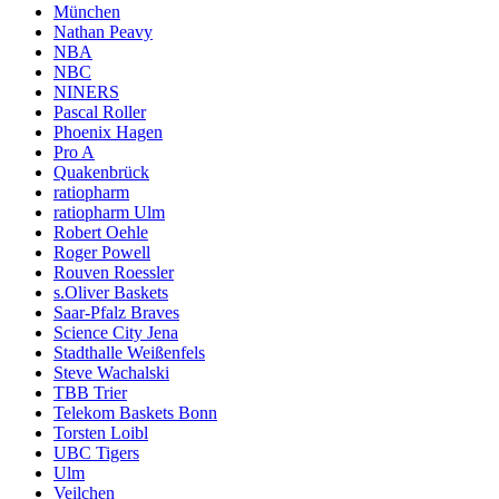
München
Nathan Peavy
NBA
NBC
NINERS
Pascal Roller
Phoenix Hagen
Pro A
Quakenbrück
ratiopharm
ratiopharm Ulm
Robert Oehle
Roger Powell
Rouven Roessler
s.Oliver Baskets
Saar-Pfalz Braves
Science City Jena
Stadthalle Weißenfels
Steve Wachalski
TBB Trier
Telekom Baskets Bonn
Torsten Loibl
UBC Tigers
Ulm
Veilchen