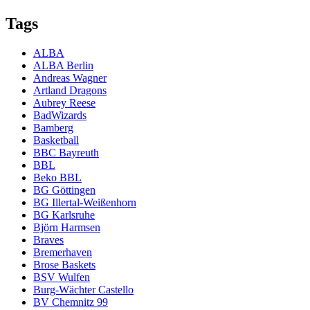
Tags
ALBA
ALBA Berlin
Andreas Wagner
Artland Dragons
Aubrey Reese
BadWizards
Bamberg
Basketball
BBC Bayreuth
BBL
Beko BBL
BG Göttingen
BG Illertal-Weißenhorn
BG Karlsruhe
Björn Harmsen
Braves
Bremerhaven
Brose Baskets
BSV Wulfen
Burg-Wächter Castello
BV Chemnitz 99