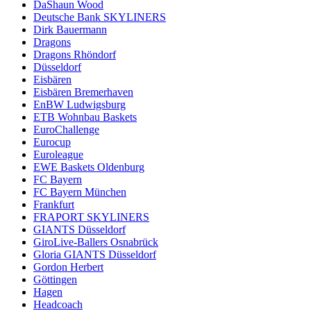
DaShaun Wood
Deutsche Bank SKYLINERS
Dirk Bauermann
Dragons
Dragons Rhöndorf
Düsseldorf
Eisbären
Eisbären Bremerhaven
EnBW Ludwigsburg
ETB Wohnbau Baskets
EuroChallenge
Eurocup
Euroleague
EWE Baskets Oldenburg
FC Bayern
FC Bayern München
Frankfurt
FRAPORT SKYLINERS
GIANTS Düsseldorf
GiroLive-Ballers Osnabrück
Gloria GIANTS Düsseldorf
Gordon Herbert
Göttingen
Hagen
Headcoach