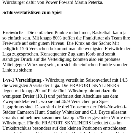
Würzburger dafür von Power Foward Martin Peterka.
Schlüsselstatistiken zum Spiel
Freiwürfe
– Die einfachen Punkte mitnehmen, Basketball kann ja
so einfach sein. Mit knapp 80% treffen die Frankfurter als Team ihre
Freiwürfe auf sehr gutem Niveau. Die Krux an der Sache: Mit
lediglich 15.6 Versuchen bekommt man die wenigsten Freiwürfe der
Liga zugesprochen. Konsequenter Zug zum Korb und somit
ständiger Druck auf die Verteidigung könnten also ein probates
Mittel gegen Würzburg sein, um sich die einfachen Punkte von der
Linie zu sichern.
1-vs-1 Verteidigung
- Würzburg verteilt im Saisonverlauf mit 14.3
die wenigsten Assists der Liga. Die FRAPORT SKYLINERS
liegen mit knapp 20 auf Platz fünf. Würzburg nimmt dazu die
wenigsten Dreier (18.1) und präferiert den Abschluss aus dem
Zweipunktebereich, wo sie mit 46.9 Versuchen pro Spiel
Ligaprimus sind. Dazu sind die drei Topscorer der Dirk-Nowitzki-
Städter Cameron Hunt, Stanley Whittaker und C.J. Bryce allesamt
Guards und nehmen zusammen knapp 57% der gesamten Würfe der
Würzburger. Für die FRAPORT SKYLINERS bedeutet das im
Umkehrschluss besonders auf den kleinen Positionen entschlossen