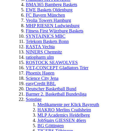
BMA365 Bamberg Baskets
EWE Baskets Oldenburg
FC Bayern München
Veolia Towers Hamburg
MHP RIESEN Ludwigsburg
Fitness First Würzburg Baskets
SYNTAINICS MBC
Telekom Baskets Bonn
RASTA Vechta
NINERS Chemnitz
ratiopharm ulm
ROSTOCK SEAWOLVES
VET-CONCEPT Gladiators Trier
Phoenix Hagen
Science City Jena
easyCredit BBL
Deutscher Basketball Bund
Barmer 2. Basketball Bundesliga
Sonstige
Medikamente per Klick Bayreuth
HAKRO Merlins Crailsheim
MLP Academics Heidelberg
JobStairs GIESSEN 46ers
BG Göttingen
TIGERS Tübingen