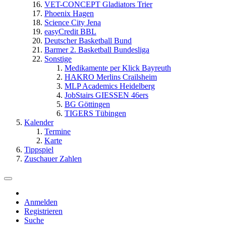
VET-CONCEPT Gladiators Trier
Phoenix Hagen
Science City Jena
easyCredit BBL
Deutscher Basketball Bund
Barmer 2. Basketball Bundesliga
Sonstige
Medikamente per Klick Bayreuth
HAKRO Merlins Crailsheim
MLP Academics Heidelberg
JobStairs GIESSEN 46ers
BG Göttingen
TIGERS Tübingen
Kalender
Termine
Karte
Tippspiel
Zuschauer Zahlen
Anmelden
Registrieren
Suche