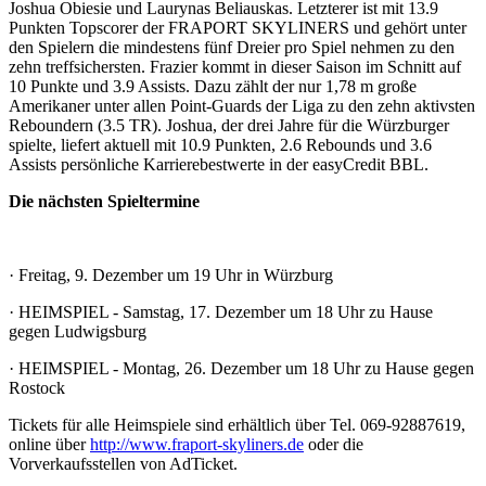
Joshua Obiesie und Laurynas Beliauskas. Letzterer ist mit 13.9
Punkten Topscorer der FRAPORT SKYLINERS und gehört unter
den Spielern die mindestens fünf Dreier pro Spiel nehmen zu den
zehn treffsichersten. Frazier kommt in dieser Saison im Schnitt auf
10 Punkte und 3.9 Assists. Dazu zählt der nur 1,78 m große
Amerikaner unter allen Point-Guards der Liga zu den zehn aktivsten
Reboundern (3.5 TR). Joshua, der drei Jahre für die Würzburger
spielte, liefert aktuell mit 10.9 Punkten, 2.6 Rebounds und 3.6
Assists persönliche Karrierebestwerte in der easyCredit BBL.
Die nächsten Spieltermine
· Freitag, 9. Dezember um 19 Uhr in Würzburg
· HEIMSPIEL - Samstag, 17. Dezember um 18 Uhr zu Hause
gegen Ludwigsburg
· HEIMSPIEL - Montag, 26. Dezember um 18 Uhr zu Hause gegen
Rostock
Tickets für alle Heimspiele sind erhältlich über Tel. 069-92887619,
online über
http://www.fraport-skyliners.de
oder die
Vorverkaufsstellen von AdTicket.