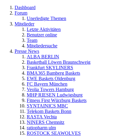
Dashboard
Forum
Unerledigte Themen
Mitglieder
Letzte Aktivitäten
Benutzer online
Team
Mitgliedersuche
Presse News
ALBA BERLIN
Basketball Löwen Braunschweig
Frankfurt SKYLINERS
BMA365 Bamberg Baskets
EWE Baskets Oldenburg
FC Bayern München
Veolia Towers Hamburg
MHP RIESEN Ludwigsburg
Fitness First Würzburg Baskets
SYNTAINICS MBC
Telekom Baskets Bonn
RASTA Vechta
NINERS Chemnitz
ratiopharm ulm
ROSTOCK SEAWOLVES