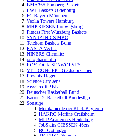
BMA365 Bamberg Baskets
EWE Baskets Oldenburg
FC Bayern München
Veolia Towers Hamburg
MHP RIESEN Ludwigsburg
Fitness First Würzburg Baskets
SYNTAINICS MBC
Telekom Baskets Bonn
RASTA Vechta
NINERS Chemnitz
ratiopharm ulm
ROSTOCK SEAWOLVES
VET-CONCEPT Gladiators Trier
Phoenix Hagen
Science City Jena
easyCredit BBL
Deutscher Basketball Bund
Barmer 2. Basketball Bundesliga
Sonstige
Medikamente per Klick Bayreuth
HAKRO Merlins Crailsheim
MLP Academics Heidelberg
JobStairs GIESSEN 46ers
BG Göttingen
TIGERS Tübingen