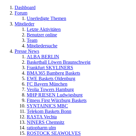
Dashboard
Forum
Unerledigte Themen
Mitglieder
Letzte Aktivitäten
Benutzer online
Team
Mitgliedersuche
Presse News
ALBA BERLIN
Basketball Löwen Braunschweig
Frankfurt SKYLINERS
BMA365 Bamberg Baskets
EWE Baskets Oldenburg
FC Bayern München
Veolia Towers Hamburg
MHP RIESEN Ludwigsburg
Fitness First Würzburg Baskets
SYNTAINICS MBC
Telekom Baskets Bonn
RASTA Vechta
NINERS Chemnitz
ratiopharm ulm
ROSTOCK SEAWOLVES