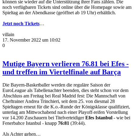
können sie wieder auf die Unterstützung ihrer Fans zählen. Die
noch verfügbaren Tickets sind online über die Homepage sowie am
Spieltag an der Abendkasse (geöffnet ab 19 Uhr) erhältlich.
Jetzt noch Tickets
…
villain
17. November 2022 um 10:02
0
Mutige Bayern verlieren 76.81 bei Efes -
und treffen im Viertelfinale auf Barça
Die Bayern-Basketballer werden die reguläre Saison der
EuroLeague als Tabellenachter beenden, dies steht schon vor dem
Abschluss am Freitag bei Real Madrid fest: Die Mannschaft von
Cheftrainer Andrea Trinchieri, seit dem 25. von diesmal 28
Spieltagen erneut für die K.o.-Runde der Königsklasse qualifiziert,
unterlag am Mittwochabend nach einer Playoff-reifen Vorstellung
vor 14.200 Zuschauern bei Titelverteidiger
Efes Istanbul
- wie bei
Fenerbahce Istanbul - knapp
76:81
(39:44).
Als Achter gehen…