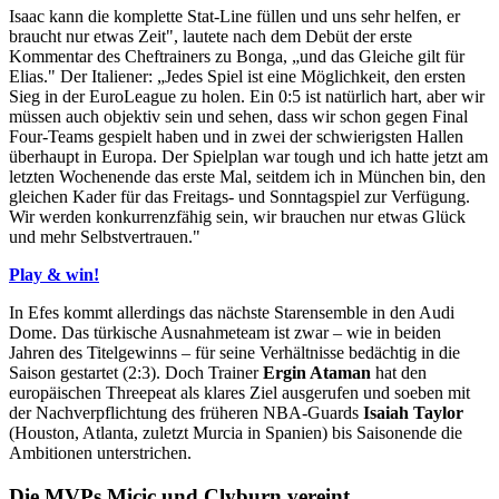
Isaac kann die komplette Stat-Line füllen und uns sehr helfen, er
braucht nur etwas Zeit", lautete nach dem Debüt der erste
Kommentar des Cheftrainers zu Bonga, „und das Gleiche gilt für
Elias." Der Italiener: „Jedes Spiel ist eine Möglichkeit, den ersten
Sieg in der EuroLeague zu holen. Ein 0:5 ist natürlich hart, aber wir
müssen auch objektiv sein und sehen, dass wir schon gegen Final
Four-Teams gespielt haben und in zwei der schwierigsten Hallen
überhaupt in Europa. Der Spielplan war tough und ich hatte jetzt am
letzten Wochenende das erste Mal, seitdem ich in München bin, den
gleichen Kader für das Freitags- und Sonntagspiel zur Verfügung.
Wir werden konkurrenzfähig sein, wir brauchen nur etwas Glück
und mehr Selbstvertrauen."
Play & win!
In Efes kommt allerdings das nächste Starensemble in den Audi
Dome. Das türkische Ausnahmeteam ist zwar – wie in beiden
Jahren des Titelgewinns – für seine Verhältnisse bedächtig in die
Saison gestartet (2:3). Doch Trainer
Ergin Ataman
hat den
europäischen Threepeat als klares Ziel ausgerufen und soeben mit
der Nachverpflichtung des früheren NBA-Guards
Isaiah Taylor
(Houston, Atlanta, zuletzt Murcia in Spanien) bis Saisonende die
Ambitionen unterstrichen.
Die MVPs Micic und Clyburn vereint