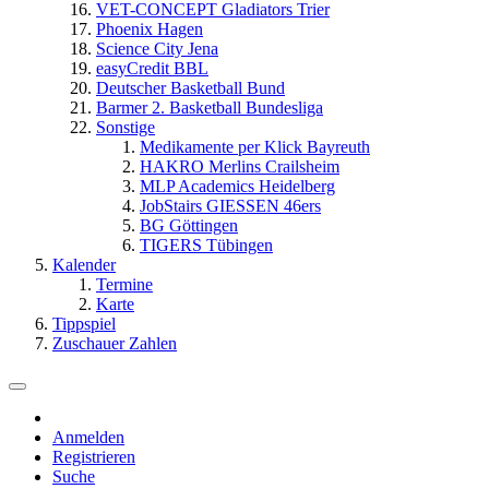
VET-CONCEPT Gladiators Trier
Phoenix Hagen
Science City Jena
easyCredit BBL
Deutscher Basketball Bund
Barmer 2. Basketball Bundesliga
Sonstige
Medikamente per Klick Bayreuth
HAKRO Merlins Crailsheim
MLP Academics Heidelberg
JobStairs GIESSEN 46ers
BG Göttingen
TIGERS Tübingen
Kalender
Termine
Karte
Tippspiel
Zuschauer Zahlen
Anmelden
Registrieren
Suche