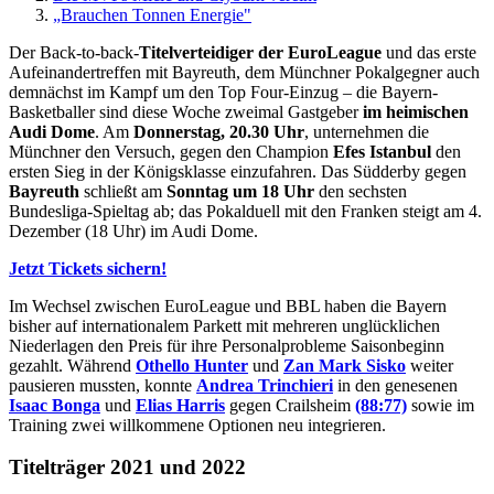
„Brauchen Tonnen Energie"
Der Back-to-back-
Titelverteidiger der EuroLeague
und das erste
Aufeinandertreffen mit Bayreuth, dem Münchner Pokalgegner auch
demnächst im Kampf um den Top Four-Einzug – die Bayern-
Basketballer sind diese Woche zweimal Gastgeber
im heimischen
Audi Dome
. Am
Donnerstag, 20.30 Uhr
, unternehmen die
Münchner den Versuch, gegen den Champion
Efes Istanbul
den
ersten Sieg in der Königsklasse einzufahren. Das Südderby gegen
Bayreuth
schließt am
Sonntag um 18 Uhr
den sechsten
Bundesliga-Spieltag ab; das Pokalduell mit den Franken steigt am 4.
Dezember (18 Uhr) im Audi Dome.
Jetzt Tickets sichern!
Im Wechsel zwischen EuroLeague und BBL haben die Bayern
bisher auf internationalem Parkett mit mehreren unglücklichen
Niederlagen den Preis für ihre Personalprobleme Saisonbeginn
gezahlt. Während
Othello Hunter
und
Zan Mark Sisko
weiter
pausieren mussten, konnte
Andrea Trinchieri
in den genesenen
Isaac Bonga
und
Elias Harris
gegen Crailsheim
(88:77)
sowie im
Training zwei willkommene Optionen neu integrieren.
Titelträger 2021 und 2022