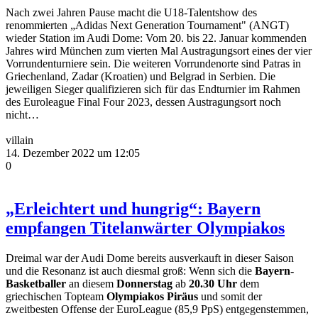
Nach zwei Jahren Pause macht die U18-Talentshow des
renommierten „Adidas Next Generation Tournament" (ANGT)
wieder Station im Audi Dome: Vom 20. bis 22. Januar kommenden
Jahres wird München zum vierten Mal Austragungsort eines der vier
Vorrundenturniere sein. Die weiteren Vorrundenorte sind Patras in
Griechenland, Zadar (Kroatien) und Belgrad in Serbien. Die
jeweiligen Sieger qualifizieren sich für das Endturnier im Rahmen
des Euroleague Final Four 2023, dessen Austragungsort noch
nicht…
villain
14. Dezember 2022 um 12:05
0
„Erleichtert und hungrig“: Bayern
empfangen Titelanwärter Olympiakos
Dreimal war der Audi Dome bereits ausverkauft in dieser Saison
und die Resonanz ist auch diesmal groß: Wenn sich die
Bayern-
Basketballer
an diesem
Donnerstag
ab
20.30 Uhr
dem
griechischen Topteam
Olympiakos Piräus
und somit der
zweitbesten Offense der EuroLeague (85,9 PpS) entgegenstemmen,