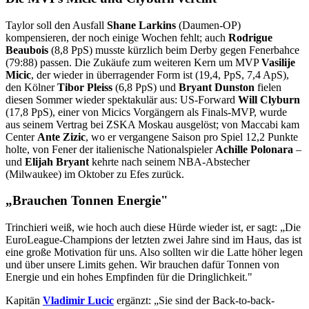
Taylor soll den Ausfall
Shane Larkins
(Daumen-OP)
kompensieren, der noch einige Wochen fehlt; auch
Rodrigue
Beaubois
(8,8 PpS) musste kürzlich beim Derby gegen Fenerbahce
(79:88) passen. Die Zukäufe zum weiteren Kern um MVP
Vasilije
Micic
, der wieder in überragender Form ist (19,4, PpS, 7,4 ApS),
den Kölner
Tibor Pleiss
(6,8 PpS) und
Bryant Dunston
fielen
diesen Sommer wieder spektakulär aus: US-Forward
Will Clyburn
(17,8 PpS), einer von Micics Vorgängern als Finals-MVP, wurde
aus seinem Vertrag bei ZSKA Moskau ausgelöst; von Maccabi kam
Center
Ante Zizic
, wo er vergangene Saison pro Spiel 12,2 Punkte
holte, von Fener der italienische Nationalspieler
Achille Polonara
–
und
Elijah Bryant
kehrte nach seinem NBA-Abstecher
(Milwaukee) im Oktober zu Efes zurück.
„Brauchen Tonnen Energie"
Trinchieri weiß, wie hoch auch diese Hürde wieder ist, er sagt: „Die
EuroLeague-Champions der letzten zwei Jahre sind im Haus, das ist
eine große Motivation für uns. Also sollten wir die Latte höher legen
und über unsere Limits gehen. Wir brauchen dafür Tonnen von
Energie und ein hohes Empfinden für die Dringlichkeit."
Kapitän
Vladimir Lucic
ergänzt: „Sie sind der Back-to-back-