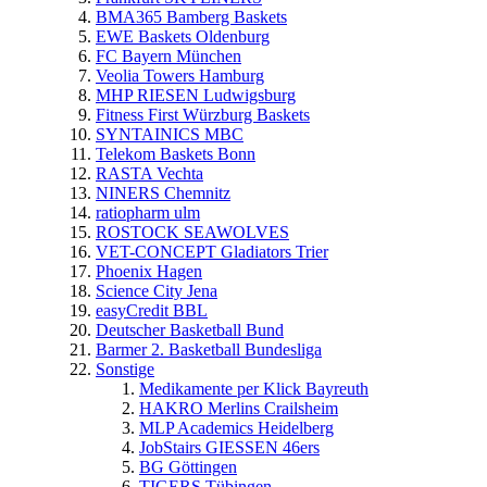
BMA365 Bamberg Baskets
EWE Baskets Oldenburg
FC Bayern München
Veolia Towers Hamburg
MHP RIESEN Ludwigsburg
Fitness First Würzburg Baskets
SYNTAINICS MBC
Telekom Baskets Bonn
RASTA Vechta
NINERS Chemnitz
ratiopharm ulm
ROSTOCK SEAWOLVES
VET-CONCEPT Gladiators Trier
Phoenix Hagen
Science City Jena
easyCredit BBL
Deutscher Basketball Bund
Barmer 2. Basketball Bundesliga
Sonstige
Medikamente per Klick Bayreuth
HAKRO Merlins Crailsheim
MLP Academics Heidelberg
JobStairs GIESSEN 46ers
BG Göttingen
TIGERS Tübingen