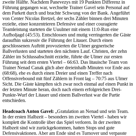
zweite Hälfte. Nachdem Panevezys mit 19 Punkten Differenz in
Führung gegangen war, wechselte Trainer Gavel sein Personal auf
dem Parkett durch und brachte Schwung von der Bank. Angeführt
von Center Nicolas Bretzel, der sechs Zähler binnen drei Minuten
erzielte, einer konzentrieren Defensive und einer couragierte
Teamleistung starteten die Uuulmer mit einem 11:0-Run eine
Aufholjagd (45:53). Entschlossen und mutig verringerten die Gäste
daraufhin sukzessiv die Führung der Litauer. Durch einen
geschlossenen Auftritt provozierten die Ulmer gegnerische
Ballverlusten und starteten den nächsten Lauf. Christen, der zehn
Zähler im Schlussabschnitt erzielte, führte die Ulmer zur ersten
Führung seit dem ersten Viertel – 66:63. Das litauische Team von
Trainer Nenad Canak glich aber dreieinhalb Minuten vor Ende aus
(68:68), ehe es durch einen Dreier und einen Treffer nach
Offensivrebound mit fünf Zählern in Front lag – 70:75 aus Ulmer
Sicht. Die Gäste kämpften sich zwar noch einmal auf einen Punkt in
der letzten Minute heran, doch nach einem erfolgreichen Drei-
Punkte-Wurf der Litauer und einem Ballverlust war die Partie
entschieden.
Headcoach Anton Gavel:
„Gratulation an Nenad und sein Team.
In der ersten Halbzeit – besonders im zweiten Viertel - haben wir
komplett die Kontrolle über das Spiel verloren. In der zweiten
Halbzeit sind wir zurückgekommen, hatten Stops und gute
Defensivaktionen. Aber am Ende sind es Turnover und verpasste