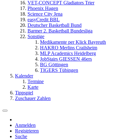
VET-CONCEPT Gladiators Trier
Phoenix Hagen
Science City Jena
easyCredit BBL
Deutscher Basketball Bund
Barmer 2. Basketball Bundesliga
Sonstige
Medikamente per Klick Bayreuth
HAKRO Merlins Crailsheim
MLP Academics Heidelberg
JobStairs GIESSEN 46ers
BG Göttingen
TIGERS Tübingen
Kalender
Termine
Karte
Tippspiel
Zuschauer Zahlen
Anmelden
Registrieren
Suche