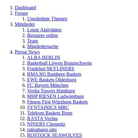
Dashboard
Forum
Unerledigte Themen
Mitglieder
Letzte Aktivitäten
Benutzer online
Team
Mitgliedersuche
Presse News
ALBA BERLIN
Basketball Löwen Braunschweig
Frankfurt SKYLINERS
BMA365 Bamberg Baskets
EWE Baskets Oldenburg
FC Bayern München
Veolia Towers Hamburg
MHP RIESEN Ludwigsburg
Fitness First Würzburg Baskets
SYNTAINICS MBC
Telekom Baskets Bonn
RASTA Vechta
NINERS Chemnitz
ratiopharm ulm
ROSTOCK SEAWOLVES