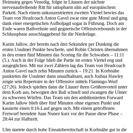
Heimsieg gegen Venedig, folgte in Litauen der nächste
nervenaufreibende Ritt für ratiopharm ulm auf europäischem
Parkett. Nach einem unkonzentrierten zweiten Viertel bewies das
Team von Headcoach Anton Gavel zwar eine gute Moral und ging
dank einer energetischen Aufholjagd sogar in Führung. Doch am
Ende waren Ballverluste und gegnerische Offensivrebounds in der
Schlussphase ausschlaggebend für die Niederlage.
Karim Jallow, der bereits nach drei Sekunden per Dunking die
ersten Uuulmer Punkte bescherte, und Robin Christen übernahmen
in den ersten fünf Minuten das Scoring für die Schwaben – 11:11
(5.). Auch in der Folge blieb die Partie im ersten Viertel eng und
ausgeglichen. Mit nur zwei Zählern lag das Team von Headcoach
Anton Gavel nach zehn Minuten zurück – 19:21. In Korbnähe
punkteten die Uuulmer dann unaufhaltsam, auch Joshua Hawley
zeigte sein Repertoire in der Offensive mittels Flamingo-Wurf
(27:26). Jedoch spielten dann die Litauer ihren Größenvorteil unter
dem Korb aus, bewegten den Ball schnell und zwangen die Ulmer
zu schweren Würfen. Das Team um den ambitionierten Forward
Karim Jallow blieb über fünf Minuten ohne eigenen Punkt und
kassierte einen 0:16-Lauf gegen sich. Mit einem getroffenen
Freiwurf beendete Juan Nunez kurz vor der Pause diese Phase –
28:44 zur Halbzeit.
Ulm startete durch hohe Einsatzbereitschaft in Korbnähe gut in die