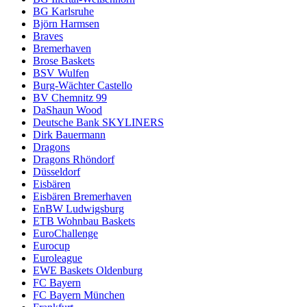
BG Karlsruhe
Björn Harmsen
Braves
Bremerhaven
Brose Baskets
BSV Wulfen
Burg-Wächter Castello
BV Chemnitz 99
DaShaun Wood
Deutsche Bank SKYLINERS
Dirk Bauermann
Dragons
Dragons Rhöndorf
Düsseldorf
Eisbären
Eisbären Bremerhaven
EnBW Ludwigsburg
ETB Wohnbau Baskets
EuroChallenge
Eurocup
Euroleague
EWE Baskets Oldenburg
FC Bayern
FC Bayern München