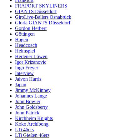
Frankfurt
FRAPORT SKYLINERS
GIANTS Düsseldorf
GiroLive-Ballers Osnabrück
Gloria GIANTS Düsseldorf
Gordon Herbert
Göttingen
Hagen
Headcoach
Heimspiel
Hertener Löwen
Igor Krizanovic
Ingo Freyer
Interview
Jaivon Harris
Japan
Jimmy McKinney
Johannes Lange
John Bowler
John Goldsberry
John Patrick
Kirchheim Knights
Koko Archibong
LTi 46ers
LTi Gießen 46ers