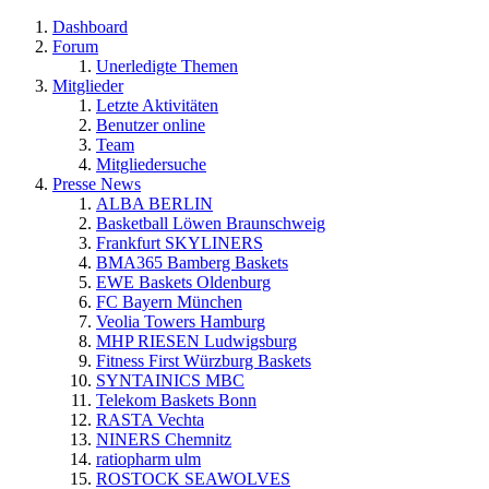
Dashboard
Forum
Unerledigte Themen
Mitglieder
Letzte Aktivitäten
Benutzer online
Team
Mitgliedersuche
Presse News
ALBA BERLIN
Basketball Löwen Braunschweig
Frankfurt SKYLINERS
BMA365 Bamberg Baskets
EWE Baskets Oldenburg
FC Bayern München
Veolia Towers Hamburg
MHP RIESEN Ludwigsburg
Fitness First Würzburg Baskets
SYNTAINICS MBC
Telekom Baskets Bonn
RASTA Vechta
NINERS Chemnitz
ratiopharm ulm
ROSTOCK SEAWOLVES