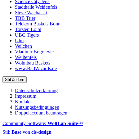
Science City Jena
Stadthalle Weißenfels
Steve Wachalski
TBB Trier
Telekom Baskets Bonn
Torsten Loibl
UBC Tigers
Ulm
Veilchen
Vladimir Bogojevic
Weißenfels
Wohnbau Baskets
www.BadWizards.de
Stil ändern
Datenschutzerklärung
Impressum
Kontakt
Nutzungsbedingungen
Doppelaccount beantragen
Community-Software:
WoltLab Suite™
Stil:
Base
von
cls-design