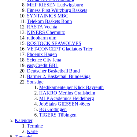
MHP RIESEN Ludwigsburg
Fitness First Würzburg Baskets
SYNTAINICS MBC
Telekom Baskets Bonn
RASTA Vechta
NINERS Chemnitz
ratiopharm ulm
ROSTOCK SEAWOLVES
VET-CONCEPT Gladiators Trier
Phoenix Hagen
Science City Jena
easyCredit BBL
Deutscher Basketball Bund
Barmer 2. Basketball Bundesliga
Sonstige
Medikamente per Klick Bayreuth
HAKRO Merlins Crailsheim
MLP Academics Heidelberg
JobStairs GIESSEN 46ers
BG Göttingen
TIGERS Tübingen
Kalender
Termine
Karte
Tippspiel