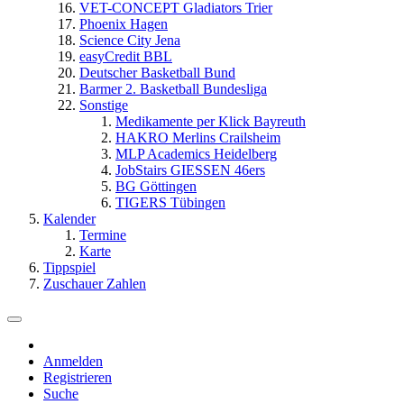
VET-CONCEPT Gladiators Trier
Phoenix Hagen
Science City Jena
easyCredit BBL
Deutscher Basketball Bund
Barmer 2. Basketball Bundesliga
Sonstige
Medikamente per Klick Bayreuth
HAKRO Merlins Crailsheim
MLP Academics Heidelberg
JobStairs GIESSEN 46ers
BG Göttingen
TIGERS Tübingen
Kalender
Termine
Karte
Tippspiel
Zuschauer Zahlen
Anmelden
Registrieren
Suche