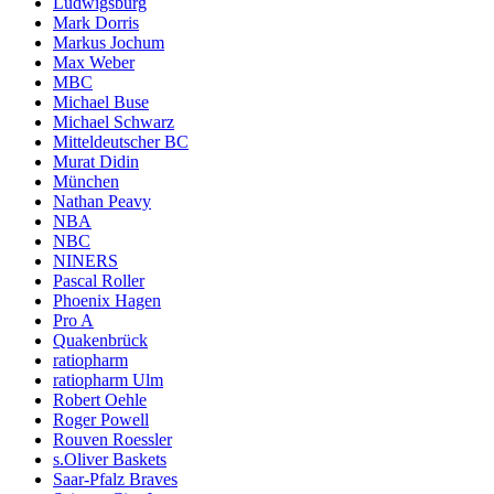
Ludwigsburg
Mark Dorris
Markus Jochum
Max Weber
MBC
Michael Buse
Michael Schwarz
Mitteldeutscher BC
Murat Didin
München
Nathan Peavy
NBA
NBC
NINERS
Pascal Roller
Phoenix Hagen
Pro A
Quakenbrück
ratiopharm
ratiopharm Ulm
Robert Oehle
Roger Powell
Rouven Roessler
s.Oliver Baskets
Saar-Pfalz Braves