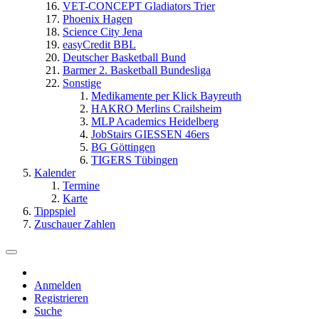
VET-CONCEPT Gladiators Trier
Phoenix Hagen
Science City Jena
easyCredit BBL
Deutscher Basketball Bund
Barmer 2. Basketball Bundesliga
Sonstige
Medikamente per Klick Bayreuth
HAKRO Merlins Crailsheim
MLP Academics Heidelberg
JobStairs GIESSEN 46ers
BG Göttingen
TIGERS Tübingen
Kalender
Termine
Karte
Tippspiel
Zuschauer Zahlen
Anmelden
Registrieren
Suche