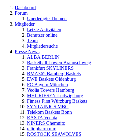
Dashboard
Forum
Unerledigte Themen
Mitglieder
Letzte Aktivitäten
Benutzer online
Team
Mitgliedersuche
Presse News
ALBA BERLIN
Basketball Löwen Braunschweig
Frankfurt SKYLINERS
BMA365 Bamberg Baskets
EWE Baskets Oldenburg
FC Bayern München
Veolia Towers Hamburg
MHP RIESEN Ludwigsburg
Fitness First Würzburg Baskets
SYNTAINICS MBC
Telekom Baskets Bonn
RASTA Vechta
NINERS Chemnitz
ratiopharm ulm
ROSTOCK SEAWOLVES