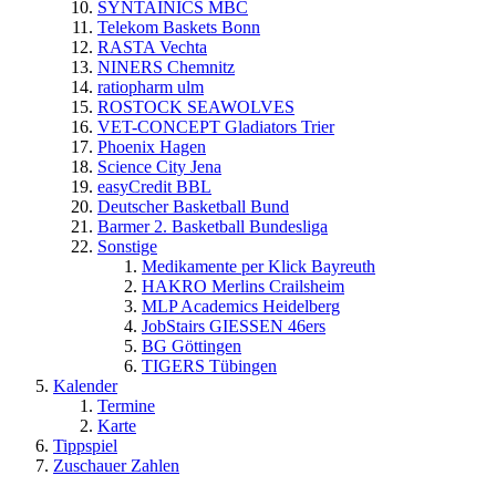
SYNTAINICS MBC
Telekom Baskets Bonn
RASTA Vechta
NINERS Chemnitz
ratiopharm ulm
ROSTOCK SEAWOLVES
VET-CONCEPT Gladiators Trier
Phoenix Hagen
Science City Jena
easyCredit BBL
Deutscher Basketball Bund
Barmer 2. Basketball Bundesliga
Sonstige
Medikamente per Klick Bayreuth
HAKRO Merlins Crailsheim
MLP Academics Heidelberg
JobStairs GIESSEN 46ers
BG Göttingen
TIGERS Tübingen
Kalender
Termine
Karte
Tippspiel
Zuschauer Zahlen