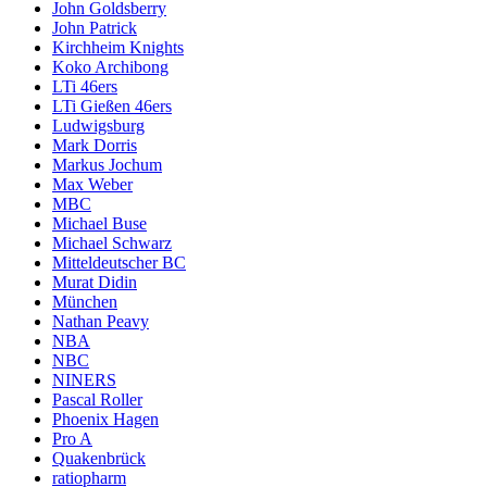
John Goldsberry
John Patrick
Kirchheim Knights
Koko Archibong
LTi 46ers
LTi Gießen 46ers
Ludwigsburg
Mark Dorris
Markus Jochum
Max Weber
MBC
Michael Buse
Michael Schwarz
Mitteldeutscher BC
Murat Didin
München
Nathan Peavy
NBA
NBC
NINERS
Pascal Roller
Phoenix Hagen
Pro A
Quakenbrück
ratiopharm