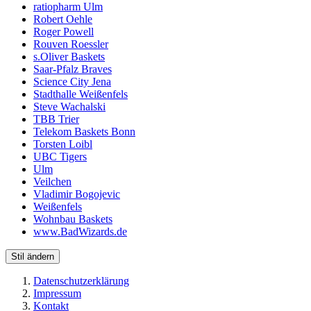
ratiopharm Ulm
Robert Oehle
Roger Powell
Rouven Roessler
s.Oliver Baskets
Saar-Pfalz Braves
Science City Jena
Stadthalle Weißenfels
Steve Wachalski
TBB Trier
Telekom Baskets Bonn
Torsten Loibl
UBC Tigers
Ulm
Veilchen
Vladimir Bogojevic
Weißenfels
Wohnbau Baskets
www.BadWizards.de
Stil ändern
Datenschutzerklärung
Impressum
Kontakt