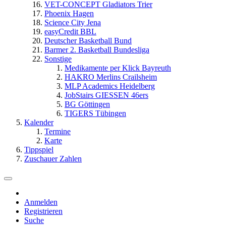
VET-CONCEPT Gladiators Trier
Phoenix Hagen
Science City Jena
easyCredit BBL
Deutscher Basketball Bund
Barmer 2. Basketball Bundesliga
Sonstige
Medikamente per Klick Bayreuth
HAKRO Merlins Crailsheim
MLP Academics Heidelberg
JobStairs GIESSEN 46ers
BG Göttingen
TIGERS Tübingen
Kalender
Termine
Karte
Tippspiel
Zuschauer Zahlen
Anmelden
Registrieren
Suche