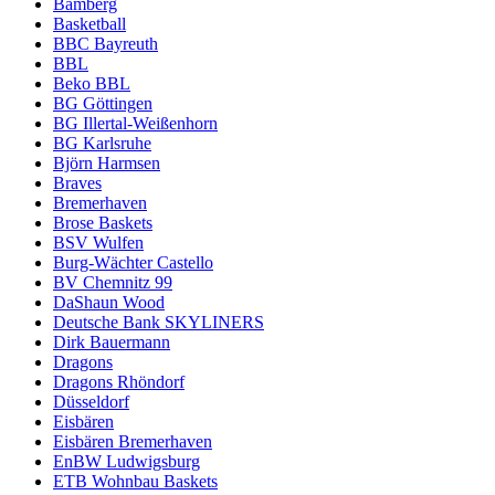
Bamberg
Basketball
BBC Bayreuth
BBL
Beko BBL
BG Göttingen
BG Illertal-Weißenhorn
BG Karlsruhe
Björn Harmsen
Braves
Bremerhaven
Brose Baskets
BSV Wulfen
Burg-Wächter Castello
BV Chemnitz 99
DaShaun Wood
Deutsche Bank SKYLINERS
Dirk Bauermann
Dragons
Dragons Rhöndorf
Düsseldorf
Eisbären
Eisbären Bremerhaven
EnBW Ludwigsburg
ETB Wohnbau Baskets