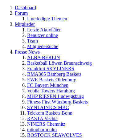
Dashboard
Forum
Unerledigte Themen
Mitglieder
Letzte Aktivitäten
Benutzer online
Team
Mitgliedersuche
Presse News
ALBA BERLIN
Basketball Löwen Braunschweig
Frankfurt SKYLINERS
BMA365 Bamberg Baskets
EWE Baskets Oldenburg
FC Bayern München
Veolia Towers Hamburg
MHP RIESEN Ludwigsburg
Fitness First Würzburg Baskets
SYNTAINICS MBC
Telekom Baskets Bonn
RASTA Vechta
NINERS Chemnitz
ratiopharm ulm
ROSTOCK SEAWOLVES