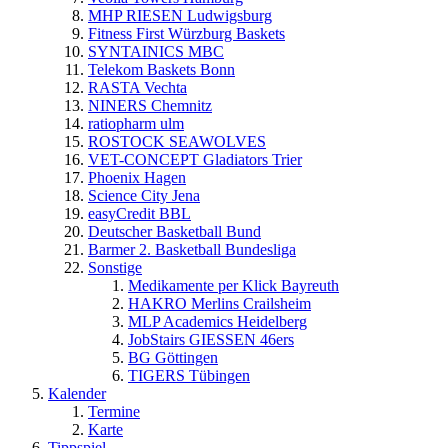
MHP RIESEN Ludwigsburg
Fitness First Würzburg Baskets
SYNTAINICS MBC
Telekom Baskets Bonn
RASTA Vechta
NINERS Chemnitz
ratiopharm ulm
ROSTOCK SEAWOLVES
VET-CONCEPT Gladiators Trier
Phoenix Hagen
Science City Jena
easyCredit BBL
Deutscher Basketball Bund
Barmer 2. Basketball Bundesliga
Sonstige
Medikamente per Klick Bayreuth
HAKRO Merlins Crailsheim
MLP Academics Heidelberg
JobStairs GIESSEN 46ers
BG Göttingen
TIGERS Tübingen
Kalender
Termine
Karte
Tippspiel