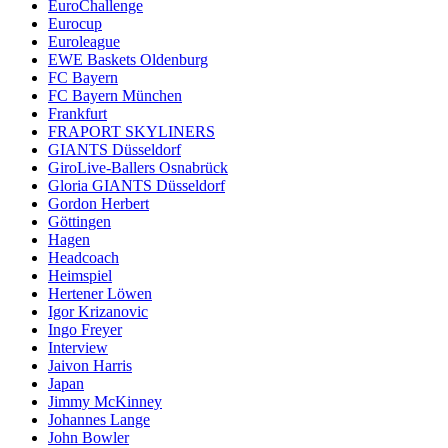
EuroChallenge
Eurocup
Euroleague
EWE Baskets Oldenburg
FC Bayern
FC Bayern München
Frankfurt
FRAPORT SKYLINERS
GIANTS Düsseldorf
GiroLive-Ballers Osnabrück
Gloria GIANTS Düsseldorf
Gordon Herbert
Göttingen
Hagen
Headcoach
Heimspiel
Hertener Löwen
Igor Krizanovic
Ingo Freyer
Interview
Jaivon Harris
Japan
Jimmy McKinney
Johannes Lange
John Bowler