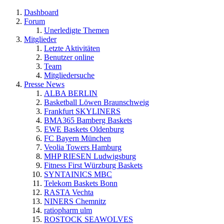
Dashboard
Forum
Unerledigte Themen
Mitglieder
Letzte Aktivitäten
Benutzer online
Team
Mitgliedersuche
Presse News
ALBA BERLIN
Basketball Löwen Braunschweig
Frankfurt SKYLINERS
BMA365 Bamberg Baskets
EWE Baskets Oldenburg
FC Bayern München
Veolia Towers Hamburg
MHP RIESEN Ludwigsburg
Fitness First Würzburg Baskets
SYNTAINICS MBC
Telekom Baskets Bonn
RASTA Vechta
NINERS Chemnitz
ratiopharm ulm
ROSTOCK SEAWOLVES