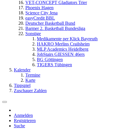
VET-CONCEPT Gladiators Trier
Phoenix Hagen
Science City Jena
easyCredit BBL
Deutscher Basketball Bund
Barmer 2. Basketball Bundesliga
Sonstige
Medikamente per Klick Bayreuth
HAKRO Merlins Crailsheim
MLP Academics Heidelberg
JobStairs GIESSEN 46ers
BG Göttingen
TIGERS Tübingen
Kalender
Termine
Karte
Tippspiel
Zuschauer Zahlen
Anmelden
Registrieren
Suche