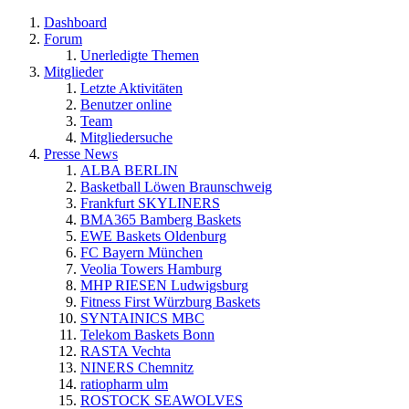
Dashboard
Forum
Unerledigte Themen
Mitglieder
Letzte Aktivitäten
Benutzer online
Team
Mitgliedersuche
Presse News
ALBA BERLIN
Basketball Löwen Braunschweig
Frankfurt SKYLINERS
BMA365 Bamberg Baskets
EWE Baskets Oldenburg
FC Bayern München
Veolia Towers Hamburg
MHP RIESEN Ludwigsburg
Fitness First Würzburg Baskets
SYNTAINICS MBC
Telekom Baskets Bonn
RASTA Vechta
NINERS Chemnitz
ratiopharm ulm
ROSTOCK SEAWOLVES