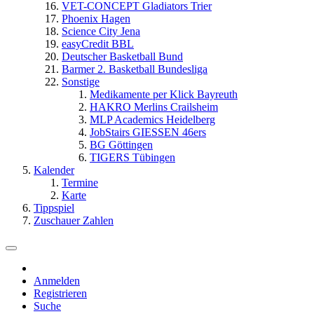
VET-CONCEPT Gladiators Trier
Phoenix Hagen
Science City Jena
easyCredit BBL
Deutscher Basketball Bund
Barmer 2. Basketball Bundesliga
Sonstige
Medikamente per Klick Bayreuth
HAKRO Merlins Crailsheim
MLP Academics Heidelberg
JobStairs GIESSEN 46ers
BG Göttingen
TIGERS Tübingen
Kalender
Termine
Karte
Tippspiel
Zuschauer Zahlen
Anmelden
Registrieren
Suche