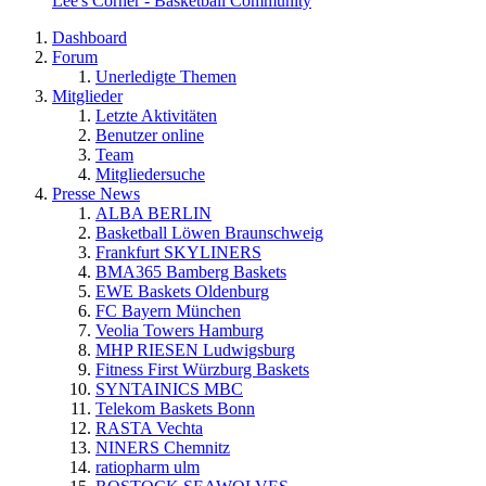
Lee's Corner - Basketball Community
Dashboard
Forum
Unerledigte Themen
Mitglieder
Letzte Aktivitäten
Benutzer online
Team
Mitgliedersuche
Presse News
ALBA BERLIN
Basketball Löwen Braunschweig
Frankfurt SKYLINERS
BMA365 Bamberg Baskets
EWE Baskets Oldenburg
FC Bayern München
Veolia Towers Hamburg
MHP RIESEN Ludwigsburg
Fitness First Würzburg Baskets
SYNTAINICS MBC
Telekom Baskets Bonn
RASTA Vechta
NINERS Chemnitz
ratiopharm ulm