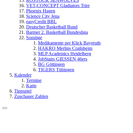
ROSTOCK SEAWOLVES
VET-CONCEPT Gladiators Trier
Phoenix Hagen
Science City Jena
easyCredit BBL
Deutscher Basketball Bund
Barmer 2. Basketball Bundesliga
Sonstige
Medikamente per Klick Bayreuth
HAKRO Merlins Crailsheim
MLP Academics Heidelberg
JobStairs GIESSEN 46ers
BG Göttingen
TIGERS Tübingen
Kalender
Termine
Karte
Tippspiel
Zuschauer Zahlen