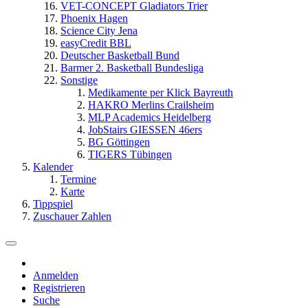
VET-CONCEPT Gladiators Trier
Phoenix Hagen
Science City Jena
easyCredit BBL
Deutscher Basketball Bund
Barmer 2. Basketball Bundesliga
Sonstige
Medikamente per Klick Bayreuth
HAKRO Merlins Crailsheim
MLP Academics Heidelberg
JobStairs GIESSEN 46ers
BG Göttingen
TIGERS Tübingen
Kalender
Termine
Karte
Tippspiel
Zuschauer Zahlen
Anmelden
Registrieren
Suche