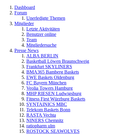
Dashboard
Forum
Unerledigte Themen
Mitglieder
Letzte Aktivitäten
Benutzer online
Team
Mitgliedersuche
Presse News
ALBA BERLIN
Basketball Löwen Braunschweig
Frankfurt SKYLINERS
BMA365 Bamberg Baskets
EWE Baskets Oldenburg
FC Bayern München
Veolia Towers Hamburg
MHP RIESEN Ludwigsburg
Fitness First Würzburg Baskets
SYNTAINICS MBC
Telekom Baskets Bonn
RASTA Vechta
NINERS Chemnitz
ratiopharm ulm
ROSTOCK SEAWOLVES