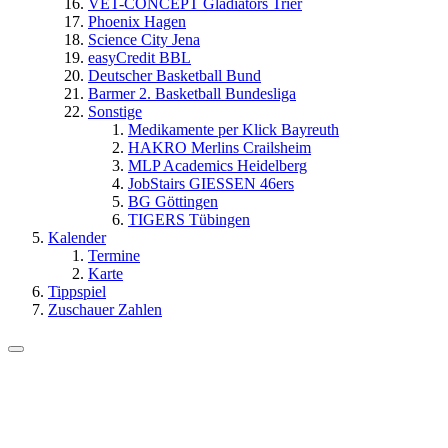
VET-CONCEPT Gladiators Trier
Phoenix Hagen
Science City Jena
easyCredit BBL
Deutscher Basketball Bund
Barmer 2. Basketball Bundesliga
Sonstige
Medikamente per Klick Bayreuth
HAKRO Merlins Crailsheim
MLP Academics Heidelberg
JobStairs GIESSEN 46ers
BG Göttingen
TIGERS Tübingen
Kalender
Termine
Karte
Tippspiel
Zuschauer Zahlen