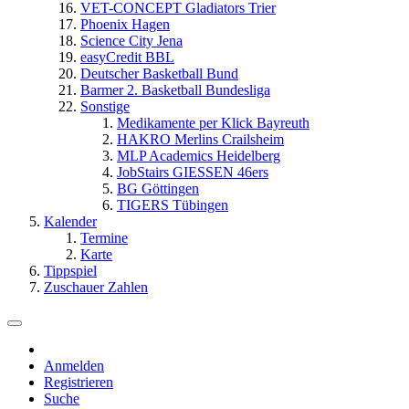
VET-CONCEPT Gladiators Trier
Phoenix Hagen
Science City Jena
easyCredit BBL
Deutscher Basketball Bund
Barmer 2. Basketball Bundesliga
Sonstige
Medikamente per Klick Bayreuth
HAKRO Merlins Crailsheim
MLP Academics Heidelberg
JobStairs GIESSEN 46ers
BG Göttingen
TIGERS Tübingen
Kalender
Termine
Karte
Tippspiel
Zuschauer Zahlen
Anmelden
Registrieren
Suche