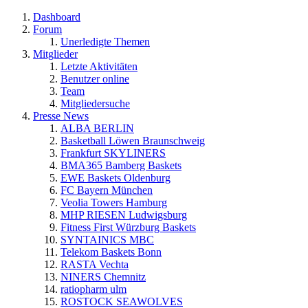
Dashboard
Forum
Unerledigte Themen
Mitglieder
Letzte Aktivitäten
Benutzer online
Team
Mitgliedersuche
Presse News
ALBA BERLIN
Basketball Löwen Braunschweig
Frankfurt SKYLINERS
BMA365 Bamberg Baskets
EWE Baskets Oldenburg
FC Bayern München
Veolia Towers Hamburg
MHP RIESEN Ludwigsburg
Fitness First Würzburg Baskets
SYNTAINICS MBC
Telekom Baskets Bonn
RASTA Vechta
NINERS Chemnitz
ratiopharm ulm
ROSTOCK SEAWOLVES