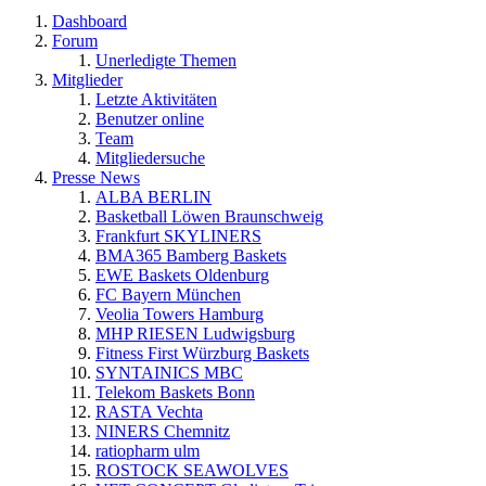
Dashboard
Forum
Unerledigte Themen
Mitglieder
Letzte Aktivitäten
Benutzer online
Team
Mitgliedersuche
Presse News
ALBA BERLIN
Basketball Löwen Braunschweig
Frankfurt SKYLINERS
BMA365 Bamberg Baskets
EWE Baskets Oldenburg
FC Bayern München
Veolia Towers Hamburg
MHP RIESEN Ludwigsburg
Fitness First Würzburg Baskets
SYNTAINICS MBC
Telekom Baskets Bonn
RASTA Vechta
NINERS Chemnitz
ratiopharm ulm
ROSTOCK SEAWOLVES