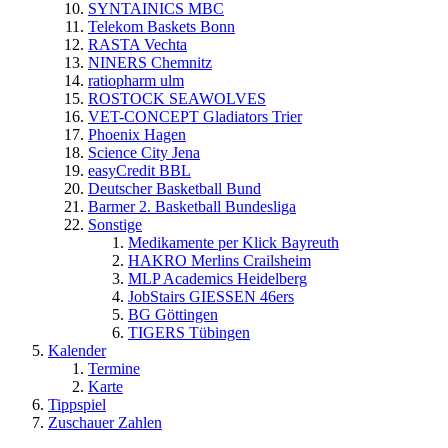
SYNTAINICS MBC
Telekom Baskets Bonn
RASTA Vechta
NINERS Chemnitz
ratiopharm ulm
ROSTOCK SEAWOLVES
VET-CONCEPT Gladiators Trier
Phoenix Hagen
Science City Jena
easyCredit BBL
Deutscher Basketball Bund
Barmer 2. Basketball Bundesliga
Sonstige
Medikamente per Klick Bayreuth
HAKRO Merlins Crailsheim
MLP Academics Heidelberg
JobStairs GIESSEN 46ers
BG Göttingen
TIGERS Tübingen
Kalender
Termine
Karte
Tippspiel
Zuschauer Zahlen