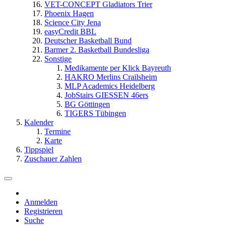
VET-CONCEPT Gladiators Trier
Phoenix Hagen
Science City Jena
easyCredit BBL
Deutscher Basketball Bund
Barmer 2. Basketball Bundesliga
Sonstige
Medikamente per Klick Bayreuth
HAKRO Merlins Crailsheim
MLP Academics Heidelberg
JobStairs GIESSEN 46ers
BG Göttingen
TIGERS Tübingen
Kalender
Termine
Karte
Tippspiel
Zuschauer Zahlen
Anmelden
Registrieren
Suche