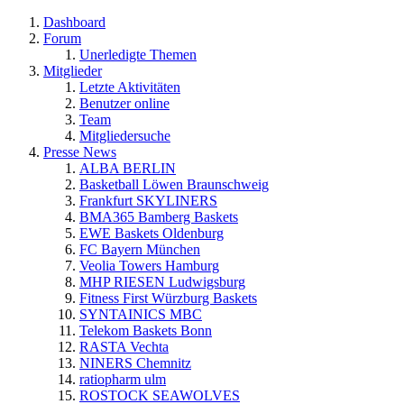
Dashboard
Forum
Unerledigte Themen
Mitglieder
Letzte Aktivitäten
Benutzer online
Team
Mitgliedersuche
Presse News
ALBA BERLIN
Basketball Löwen Braunschweig
Frankfurt SKYLINERS
BMA365 Bamberg Baskets
EWE Baskets Oldenburg
FC Bayern München
Veolia Towers Hamburg
MHP RIESEN Ludwigsburg
Fitness First Würzburg Baskets
SYNTAINICS MBC
Telekom Baskets Bonn
RASTA Vechta
NINERS Chemnitz
ratiopharm ulm
ROSTOCK SEAWOLVES