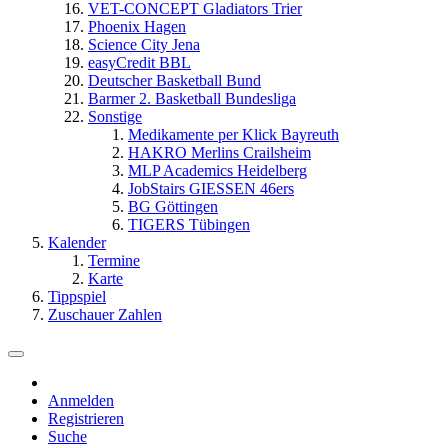
VET-CONCEPT Gladiators Trier
Phoenix Hagen
Science City Jena
easyCredit BBL
Deutscher Basketball Bund
Barmer 2. Basketball Bundesliga
Sonstige
Medikamente per Klick Bayreuth
HAKRO Merlins Crailsheim
MLP Academics Heidelberg
JobStairs GIESSEN 46ers
BG Göttingen
TIGERS Tübingen
Kalender
Termine
Karte
Tippspiel
Zuschauer Zahlen
Anmelden
Registrieren
Suche