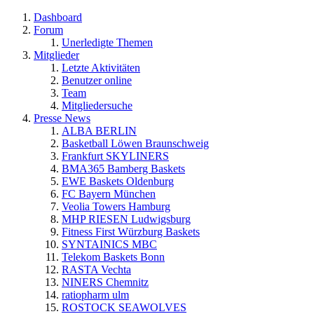
Dashboard
Forum
Unerledigte Themen
Mitglieder
Letzte Aktivitäten
Benutzer online
Team
Mitgliedersuche
Presse News
ALBA BERLIN
Basketball Löwen Braunschweig
Frankfurt SKYLINERS
BMA365 Bamberg Baskets
EWE Baskets Oldenburg
FC Bayern München
Veolia Towers Hamburg
MHP RIESEN Ludwigsburg
Fitness First Würzburg Baskets
SYNTAINICS MBC
Telekom Baskets Bonn
RASTA Vechta
NINERS Chemnitz
ratiopharm ulm
ROSTOCK SEAWOLVES