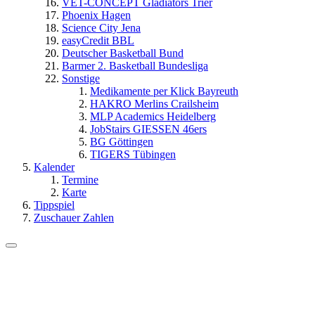
VET-CONCEPT Gladiators Trier
Phoenix Hagen
Science City Jena
easyCredit BBL
Deutscher Basketball Bund
Barmer 2. Basketball Bundesliga
Sonstige
Medikamente per Klick Bayreuth
HAKRO Merlins Crailsheim
MLP Academics Heidelberg
JobStairs GIESSEN 46ers
BG Göttingen
TIGERS Tübingen
Kalender
Termine
Karte
Tippspiel
Zuschauer Zahlen