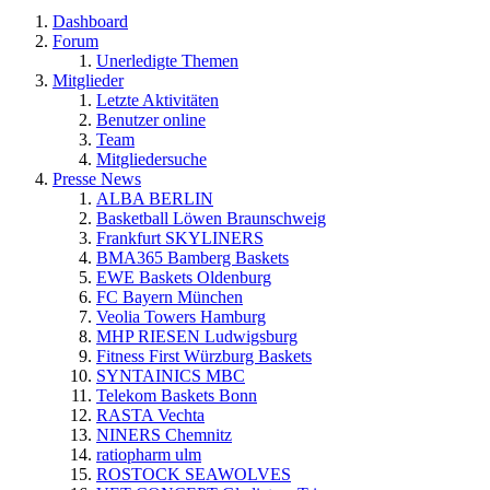
Dashboard
Forum
Unerledigte Themen
Mitglieder
Letzte Aktivitäten
Benutzer online
Team
Mitgliedersuche
Presse News
ALBA BERLIN
Basketball Löwen Braunschweig
Frankfurt SKYLINERS
BMA365 Bamberg Baskets
EWE Baskets Oldenburg
FC Bayern München
Veolia Towers Hamburg
MHP RIESEN Ludwigsburg
Fitness First Würzburg Baskets
SYNTAINICS MBC
Telekom Baskets Bonn
RASTA Vechta
NINERS Chemnitz
ratiopharm ulm
ROSTOCK SEAWOLVES