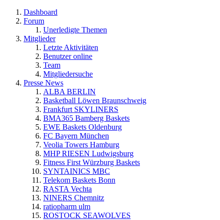
Dashboard
Forum
Unerledigte Themen
Mitglieder
Letzte Aktivitäten
Benutzer online
Team
Mitgliedersuche
Presse News
ALBA BERLIN
Basketball Löwen Braunschweig
Frankfurt SKYLINERS
BMA365 Bamberg Baskets
EWE Baskets Oldenburg
FC Bayern München
Veolia Towers Hamburg
MHP RIESEN Ludwigsburg
Fitness First Würzburg Baskets
SYNTAINICS MBC
Telekom Baskets Bonn
RASTA Vechta
NINERS Chemnitz
ratiopharm ulm
ROSTOCK SEAWOLVES