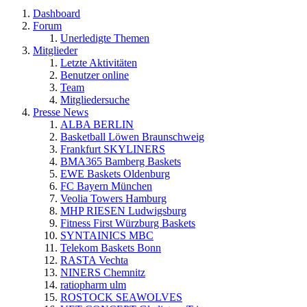
Dashboard
Forum
Unerledigte Themen
Mitglieder
Letzte Aktivitäten
Benutzer online
Team
Mitgliedersuche
Presse News
ALBA BERLIN
Basketball Löwen Braunschweig
Frankfurt SKYLINERS
BMA365 Bamberg Baskets
EWE Baskets Oldenburg
FC Bayern München
Veolia Towers Hamburg
MHP RIESEN Ludwigsburg
Fitness First Würzburg Baskets
SYNTAINICS MBC
Telekom Baskets Bonn
RASTA Vechta
NINERS Chemnitz
ratiopharm ulm
ROSTOCK SEAWOLVES