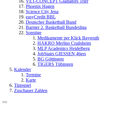
VET-CONCEPT Gladiators Trier
Phoenix Hagen
Science City Jena
easyCredit BBL
Deutscher Basketball Bund
Barmer 2. Basketball Bundesliga
Sonstige
Medikamente per Klick Bayreuth
HAKRO Merlins Crailsheim
MLP Academics Heidelberg
JobStairs GIESSEN 46ers
BG Göttingen
TIGERS Tübingen
Kalender
Termine
Karte
Tippspiel
Zuschauer Zahlen