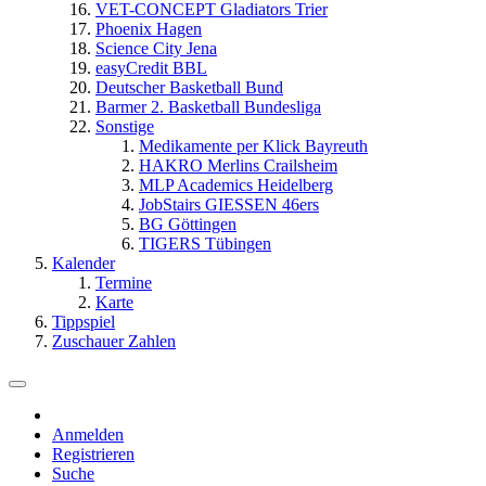
VET-CONCEPT Gladiators Trier
Phoenix Hagen
Science City Jena
easyCredit BBL
Deutscher Basketball Bund
Barmer 2. Basketball Bundesliga
Sonstige
Medikamente per Klick Bayreuth
HAKRO Merlins Crailsheim
MLP Academics Heidelberg
JobStairs GIESSEN 46ers
BG Göttingen
TIGERS Tübingen
Kalender
Termine
Karte
Tippspiel
Zuschauer Zahlen
Anmelden
Registrieren
Suche