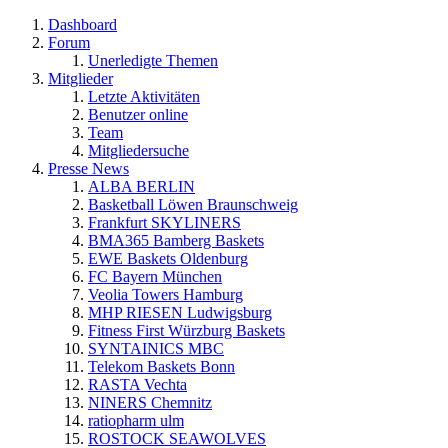
Dashboard
Forum
Unerledigte Themen
Mitglieder
Letzte Aktivitäten
Benutzer online
Team
Mitgliedersuche
Presse News
ALBA BERLIN
Basketball Löwen Braunschweig
Frankfurt SKYLINERS
BMA365 Bamberg Baskets
EWE Baskets Oldenburg
FC Bayern München
Veolia Towers Hamburg
MHP RIESEN Ludwigsburg
Fitness First Würzburg Baskets
SYNTAINICS MBC
Telekom Baskets Bonn
RASTA Vechta
NINERS Chemnitz
ratiopharm ulm
ROSTOCK SEAWOLVES