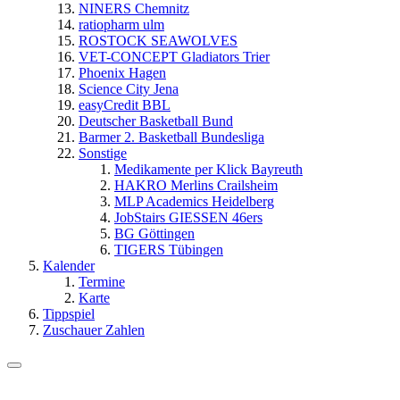
NINERS Chemnitz
ratiopharm ulm
ROSTOCK SEAWOLVES
VET-CONCEPT Gladiators Trier
Phoenix Hagen
Science City Jena
easyCredit BBL
Deutscher Basketball Bund
Barmer 2. Basketball Bundesliga
Sonstige
Medikamente per Klick Bayreuth
HAKRO Merlins Crailsheim
MLP Academics Heidelberg
JobStairs GIESSEN 46ers
BG Göttingen
TIGERS Tübingen
Kalender
Termine
Karte
Tippspiel
Zuschauer Zahlen