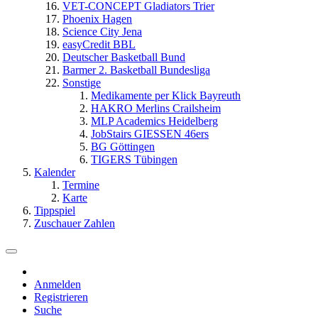
VET-CONCEPT Gladiators Trier
Phoenix Hagen
Science City Jena
easyCredit BBL
Deutscher Basketball Bund
Barmer 2. Basketball Bundesliga
Sonstige
Medikamente per Klick Bayreuth
HAKRO Merlins Crailsheim
MLP Academics Heidelberg
JobStairs GIESSEN 46ers
BG Göttingen
TIGERS Tübingen
Kalender
Termine
Karte
Tippspiel
Zuschauer Zahlen
Anmelden
Registrieren
Suche