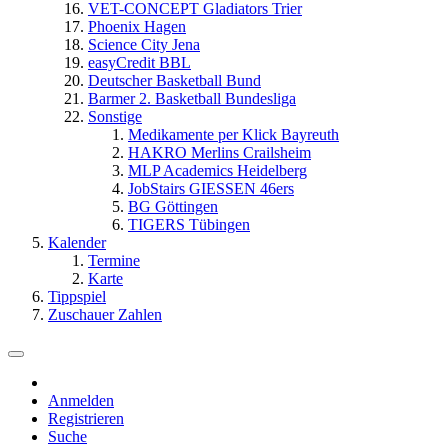
VET-CONCEPT Gladiators Trier
Phoenix Hagen
Science City Jena
easyCredit BBL
Deutscher Basketball Bund
Barmer 2. Basketball Bundesliga
Sonstige
Medikamente per Klick Bayreuth
HAKRO Merlins Crailsheim
MLP Academics Heidelberg
JobStairs GIESSEN 46ers
BG Göttingen
TIGERS Tübingen
Kalender
Termine
Karte
Tippspiel
Zuschauer Zahlen
Anmelden
Registrieren
Suche