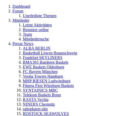
Dashboard
Forum
Unerledigte Themen
Mitglieder
Letzte Aktivitäten
Benutzer online
Team
Mitgliedersuche
Presse News
ALBA BERLIN
Basketball Löwen Braunschweig
Frankfurt SKYLINERS
BMA365 Bamberg Baskets
EWE Baskets Oldenburg
FC Bayern München
Veolia Towers Hamburg
MHP RIESEN Ludwigsburg
Fitness First Würzburg Baskets
SYNTAINICS MBC
Telekom Baskets Bonn
RASTA Vechta
NINERS Chemnitz
ratiopharm ulm
ROSTOCK SEAWOLVES