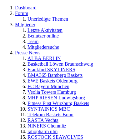
Dashboard
Forum
Unerledigte Themen
Mitglieder
Letzte Aktivitäten
Benutzer online
Team
Mitgliedersuche
Presse News
ALBA BERLIN
Basketball Löwen Braunschweig
Frankfurt SKYLINERS
BMA365 Bamberg Baskets
EWE Baskets Oldenburg
FC Bayern München
Veolia Towers Hamburg
MHP RIESEN Ludwigsburg
Fitness First Würzburg Baskets
SYNTAINICS MBC
Telekom Baskets Bonn
RASTA Vechta
NINERS Chemnitz
ratiopharm ulm
ROSTOCK SEAWOLVES