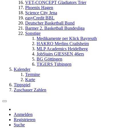
VET-CONCEPT Gladiators Trier
Phoenix Hagen
Science City Jena
easyCredit BBL
Deutscher Basketball Bund
Barmer 2. Basketball Bundesliga
Sonstige
Medikamente per Klick Bayreuth
HAKRO Merlins Crailsheim
MLP Academics Heidelberg
JobStairs GIESSEN 46ers
BG Göttingen
TIGERS Tübingen
Kalender
Termine
Karte
Tippspiel
Zuschauer Zahlen
Anmelden
Registrieren
Suche