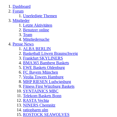
Dashboard
Forum
Unerledigte Themen
Mitglieder
Letzte Aktivitäten
Benutzer online
Team
Mitgliedersuche
Presse News
ALBA BERLIN
Basketball Löwen Braunschweig
Frankfurt SKYLINERS
BMA365 Bamberg Baskets
EWE Baskets Oldenburg
FC Bayern München
Veolia Towers Hamburg
MHP RIESEN Ludwigsburg
Fitness First Würzburg Baskets
SYNTAINICS MBC
Telekom Baskets Bonn
RASTA Vechta
NINERS Chemnitz
ratiopharm ulm
ROSTOCK SEAWOLVES