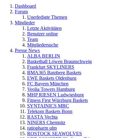
Dashboard
Forum
Unerledigte Themen
Mitglieder
Letzte Aktivitäten
Benutzer online
Team
Mitgliedersuche
Presse News
ALBA BERLIN
Basketball Löwen Braunschweig
Frankfurt SKYLINERS
BMA365 Bamberg Baskets
EWE Baskets Oldenburg
FC Bayern München
Veolia Towers Hamburg
MHP RIESEN Ludwigsburg
Fitness First Würzburg Baskets
SYNTAINICS MBC
Telekom Baskets Bonn
RASTA Vechta
NINERS Chemnitz
ratiopharm ulm
ROSTOCK SEAWOLVES