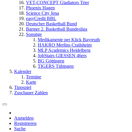
VET-CONCEPT Gladiators Trier
Phoenix Hagen
Science City Jena
easyCredit BBL
Deutscher Basketball Bund
Barmer 2. Basketball Bundesliga
Sonstige
Medikamente per Klick Bayreuth
HAKRO Merlins Crailsheim
MLP Academics Heidelberg
JobStairs GIESSEN 46ers
BG Göttingen
TIGERS Tübingen
Kalender
Termine
Karte
Tippspiel
Zuschauer Zahlen
Anmelden
Registrieren
Suche