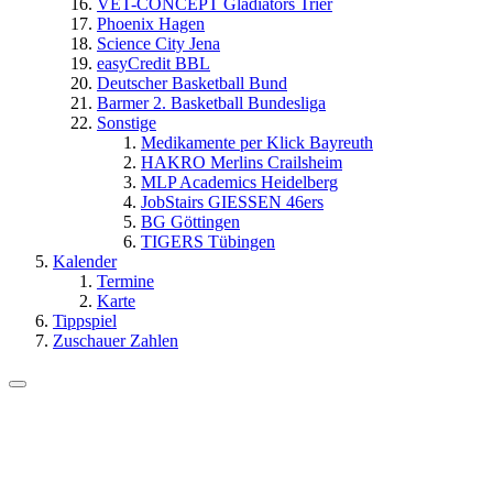
VET-CONCEPT Gladiators Trier
Phoenix Hagen
Science City Jena
easyCredit BBL
Deutscher Basketball Bund
Barmer 2. Basketball Bundesliga
Sonstige
Medikamente per Klick Bayreuth
HAKRO Merlins Crailsheim
MLP Academics Heidelberg
JobStairs GIESSEN 46ers
BG Göttingen
TIGERS Tübingen
Kalender
Termine
Karte
Tippspiel
Zuschauer Zahlen