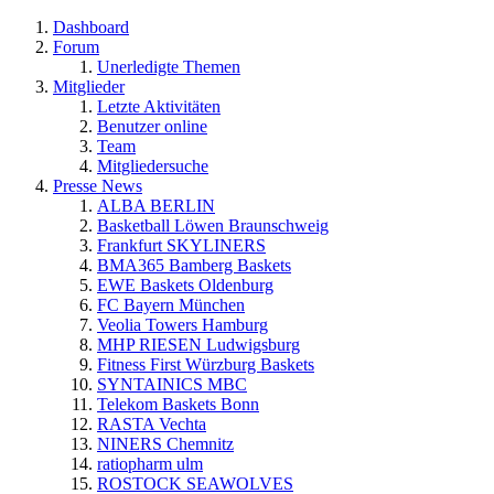
Dashboard
Forum
Unerledigte Themen
Mitglieder
Letzte Aktivitäten
Benutzer online
Team
Mitgliedersuche
Presse News
ALBA BERLIN
Basketball Löwen Braunschweig
Frankfurt SKYLINERS
BMA365 Bamberg Baskets
EWE Baskets Oldenburg
FC Bayern München
Veolia Towers Hamburg
MHP RIESEN Ludwigsburg
Fitness First Würzburg Baskets
SYNTAINICS MBC
Telekom Baskets Bonn
RASTA Vechta
NINERS Chemnitz
ratiopharm ulm
ROSTOCK SEAWOLVES