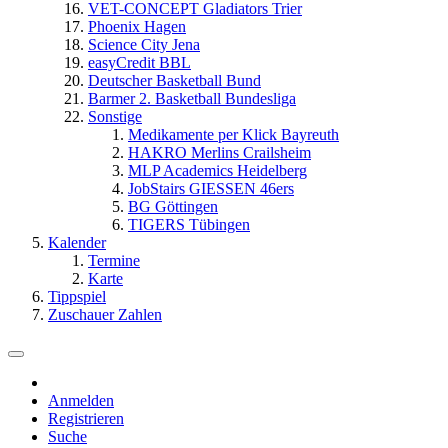
VET-CONCEPT Gladiators Trier
Phoenix Hagen
Science City Jena
easyCredit BBL
Deutscher Basketball Bund
Barmer 2. Basketball Bundesliga
Sonstige
Medikamente per Klick Bayreuth
HAKRO Merlins Crailsheim
MLP Academics Heidelberg
JobStairs GIESSEN 46ers
BG Göttingen
TIGERS Tübingen
Kalender
Termine
Karte
Tippspiel
Zuschauer Zahlen
Anmelden
Registrieren
Suche