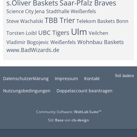
s.Oliver Baskets
Saar-Pfalz Braves
Science City Jena
Stadthalle Weißenfels
TBB Trier
Steve Wachalski
Telekom Baskets Bonn
Ulm
UBC Tigers
Torsten Loibl
Veilchen
Wohnbau Baskets
Vladimir Bogojevic
Weißenfels
www.BadWizards.de
Stil ändern
Datenschutzerklärung
Impressum
Kontakt
Nutzungsbedingungen
Doppelaccount beantragen
Community-Software:
WoltLab Suite™
Stil:
Base
von
cls-design