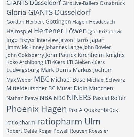
GIANTS Düsseldorf
GiroLive-Ballers Osnabrück
Gloria GIANTS Düsseldorf
Göttingen
Gordon Herbert
Hagen
Headcoach
Hertener Löwen
Heimspiel
Igor Krizanovic
Ingo Freyer
Japan
Interview
Jaivon Harris
Jimmy McKinney
Johannes Lange
John Bowler
John Patrick
Kirchheim Knights
John Goldsberry
Koko Archibong
LTi 46ers
LTi Gießen 46ers
Ludwigsburg
Mark Dorris
Markus Jochum
MBC
Michael Buse
Max Weber
Michael Schwarz
Mitteldeutscher BC
Murat Didin
München
NINERS
NBA
NBC
Pascal Roller
Nathan Peavy
Phoenix Hagen
Pro A
Quakenbrück
ratiopharm Ulm
ratiopharm
Robert Oehle
Roger Powell
Rouven Roessler