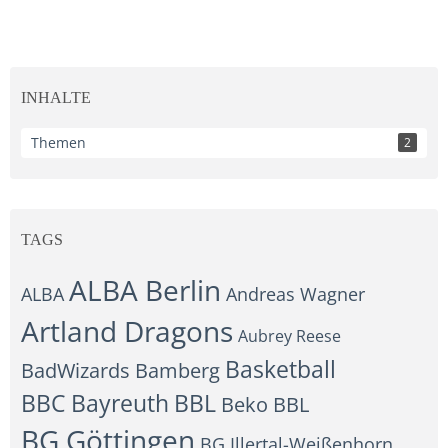
INHALTE
Themen
2
TAGS
ALBA Berlin
ALBA
Andreas Wagner
Artland Dragons
Aubrey Reese
Basketball
BadWizards
Bamberg
BBC Bayreuth
BBL
Beko BBL
BG Göttingen
BG Illertal-Weißenhorn