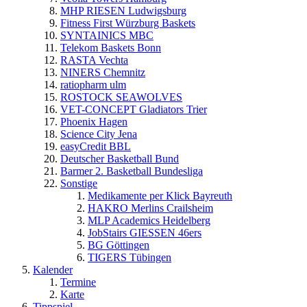
MHP RIESEN Ludwigsburg
Fitness First Würzburg Baskets
SYNTAINICS MBC
Telekom Baskets Bonn
RASTA Vechta
NINERS Chemnitz
ratiopharm ulm
ROSTOCK SEAWOLVES
VET-CONCEPT Gladiators Trier
Phoenix Hagen
Science City Jena
easyCredit BBL
Deutscher Basketball Bund
Barmer 2. Basketball Bundesliga
Sonstige
Medikamente per Klick Bayreuth
HAKRO Merlins Crailsheim
MLP Academics Heidelberg
JobStairs GIESSEN 46ers
BG Göttingen
TIGERS Tübingen
Kalender
Termine
Karte
Tippspiel