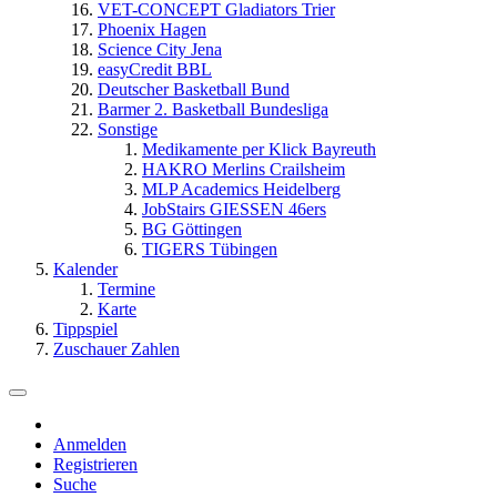
VET-CONCEPT Gladiators Trier
Phoenix Hagen
Science City Jena
easyCredit BBL
Deutscher Basketball Bund
Barmer 2. Basketball Bundesliga
Sonstige
Medikamente per Klick Bayreuth
HAKRO Merlins Crailsheim
MLP Academics Heidelberg
JobStairs GIESSEN 46ers
BG Göttingen
TIGERS Tübingen
Kalender
Termine
Karte
Tippspiel
Zuschauer Zahlen
Anmelden
Registrieren
Suche