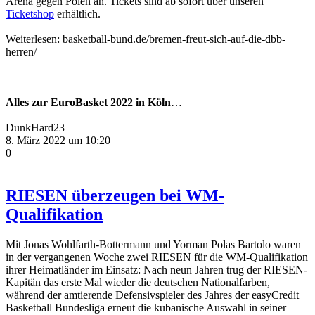
Arena gegen Polen an. Tickets sind ab sofort über unseren
Ticketshop
erhältlich.
Weiterlesen: basketball-bund.de/bremen-freut-sich-auf-die-dbb-
herren/
Alles zur EuroBasket 2022 in Köln
…
DunkHard23
8. März 2022 um 10:20
0
RIESEN überzeugen bei WM-
Qualifikation
Mit Jonas Wohlfarth-Bottermann und Yorman Polas Bartolo waren
in der vergangenen Woche zwei RIESEN für die WM-Qualifikation
ihrer Heimatländer im Einsatz: Nach neun Jahren trug der RIESEN-
Kapitän das erste Mal wieder die deutschen Nationalfarben,
während der amtierende Defensivspieler des Jahres der easyCredit
Basketball Bundesliga erneut die kubanische Auswahl in seiner