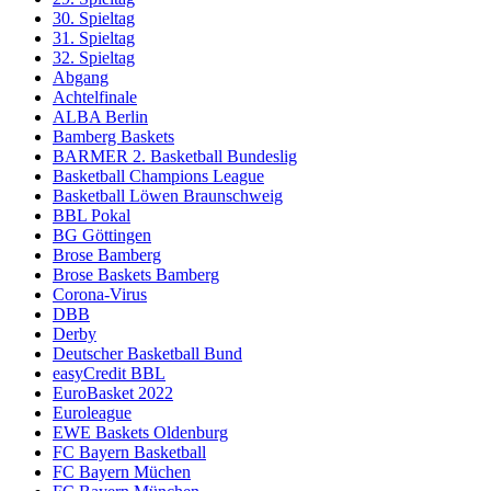
30. Spieltag
31. Spieltag
32. Spieltag
Abgang
Achtelfinale
ALBA Berlin
Bamberg Baskets
BARMER 2. Basketball Bundeslig
Basketball Champions League
Basketball Löwen Braunschweig
BBL Pokal
BG Göttingen
Brose Bamberg
Brose Baskets Bamberg
Corona-Virus
DBB
Derby
Deutscher Basketball Bund
easyCredit BBL
EuroBasket 2022
Euroleague
EWE Baskets Oldenburg
FC Bayern Basketball
FC Bayern Müchen