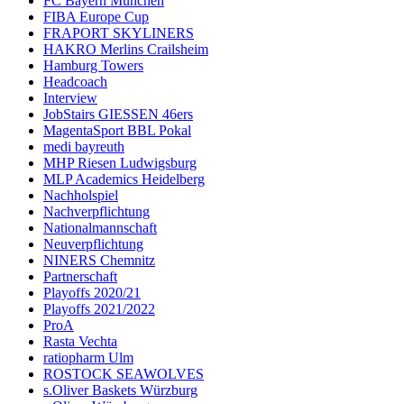
FC Bayern München
FIBA Europe Cup
FRAPORT SKYLINERS
HAKRO Merlins Crailsheim
Hamburg Towers
Headcoach
Interview
JobStairs GIESSEN 46ers
MagentaSport BBL Pokal
medi bayreuth
MHP Riesen Ludwigsburg
MLP Academics Heidelberg
Nachholspiel
Nachverpflichtung
Nationalmannschaft
Neuverpflichtung
NINERS Chemnitz
Partnerschaft
Playoffs 2020/21
Playoffs 2021/2022
ProA
Rasta Vechta
ratiopharm Ulm
ROSTOCK SEAWOLVES
s.Oliver Baskets Würzburg