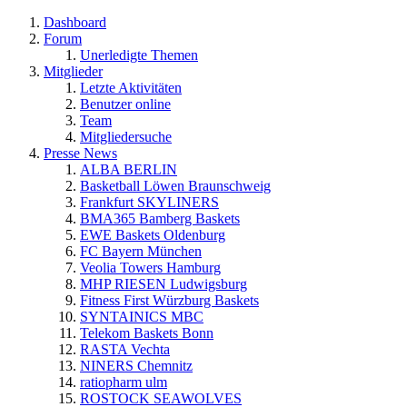
Dashboard
Forum
Unerledigte Themen
Mitglieder
Letzte Aktivitäten
Benutzer online
Team
Mitgliedersuche
Presse News
ALBA BERLIN
Basketball Löwen Braunschweig
Frankfurt SKYLINERS
BMA365 Bamberg Baskets
EWE Baskets Oldenburg
FC Bayern München
Veolia Towers Hamburg
MHP RIESEN Ludwigsburg
Fitness First Würzburg Baskets
SYNTAINICS MBC
Telekom Baskets Bonn
RASTA Vechta
NINERS Chemnitz
ratiopharm ulm
ROSTOCK SEAWOLVES