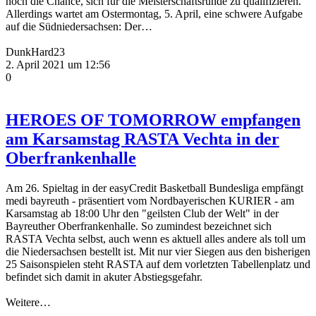
noch die Chance, sich für die Meisterschaftsrunde zu qualifizieren.
Allerdings wartet am Ostermontag, 5. April, eine schwere Aufgabe
auf die Südniedersachsen: Der…
DunkHard23
2. April 2021 um 12:56
0
HEROES OF TOMORROW empfangen
am Karsamstag RASTA Vechta in der
Oberfrankenhalle
Am 26. Spieltag in der easyCredit Basketball Bundesliga empfängt
medi bayreuth - präsentiert vom Nordbayerischen KURIER - am
Karsamstag ab 18:00 Uhr den "geilsten Club der Welt" in der
Bayreuther Oberfrankenhalle. So zumindest bezeichnet sich
RASTA Vechta selbst, auch wenn es aktuell alles andere als toll um
die Niedersachsen bestellt ist. Mit nur vier Siegen aus den bisherigen
25 Saisonspielen steht RASTA auf dem vorletzten Tabellenplatz und
befindet sich damit in akuter Abstiegsgefahr.
Weitere…