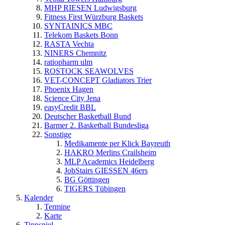
MHP RIESEN Ludwigsburg
Fitness First Würzburg Baskets
SYNTAINICS MBC
Telekom Baskets Bonn
RASTA Vechta
NINERS Chemnitz
ratiopharm ulm
ROSTOCK SEAWOLVES
VET-CONCEPT Gladiators Trier
Phoenix Hagen
Science City Jena
easyCredit BBL
Deutscher Basketball Bund
Barmer 2. Basketball Bundesliga
Sonstige
Medikamente per Klick Bayreuth
HAKRO Merlins Crailsheim
MLP Academics Heidelberg
JobStairs GIESSEN 46ers
BG Göttingen
TIGERS Tübingen
Kalender
Termine
Karte
Tippspiel