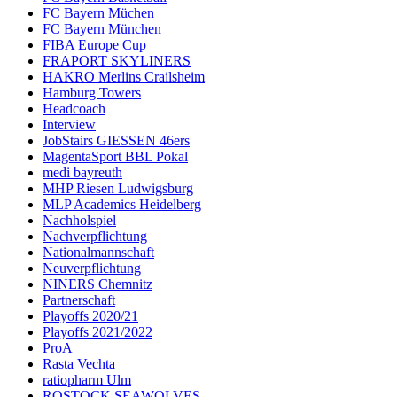
FC Bayern Müchen
FC Bayern München
FIBA Europe Cup
FRAPORT SKYLINERS
HAKRO Merlins Crailsheim
Hamburg Towers
Headcoach
Interview
JobStairs GIESSEN 46ers
MagentaSport BBL Pokal
medi bayreuth
MHP Riesen Ludwigsburg
MLP Academics Heidelberg
Nachholspiel
Nachverpflichtung
Nationalmannschaft
Neuverpflichtung
NINERS Chemnitz
Partnerschaft
Playoffs 2020/21
Playoffs 2021/2022
ProA
Rasta Vechta
ratiopharm Ulm
ROSTOCK SEAWOLVES