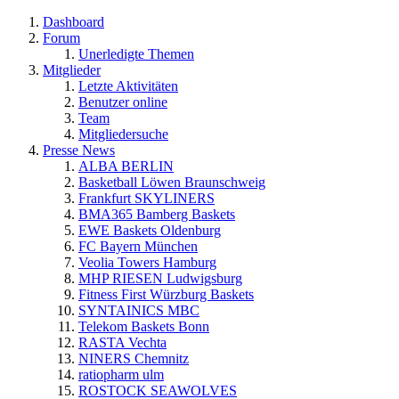
Dashboard
Forum
Unerledigte Themen
Mitglieder
Letzte Aktivitäten
Benutzer online
Team
Mitgliedersuche
Presse News
ALBA BERLIN
Basketball Löwen Braunschweig
Frankfurt SKYLINERS
BMA365 Bamberg Baskets
EWE Baskets Oldenburg
FC Bayern München
Veolia Towers Hamburg
MHP RIESEN Ludwigsburg
Fitness First Würzburg Baskets
SYNTAINICS MBC
Telekom Baskets Bonn
RASTA Vechta
NINERS Chemnitz
ratiopharm ulm
ROSTOCK SEAWOLVES