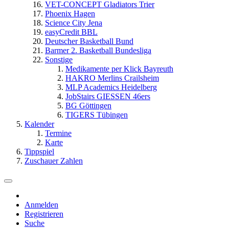
VET-CONCEPT Gladiators Trier
Phoenix Hagen
Science City Jena
easyCredit BBL
Deutscher Basketball Bund
Barmer 2. Basketball Bundesliga
Sonstige
Medikamente per Klick Bayreuth
HAKRO Merlins Crailsheim
MLP Academics Heidelberg
JobStairs GIESSEN 46ers
BG Göttingen
TIGERS Tübingen
Kalender
Termine
Karte
Tippspiel
Zuschauer Zahlen
Anmelden
Registrieren
Suche