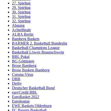
27. Spieltag
29. Spieltag
30. Spieltag
31. Spieltag
32. Spieltag
Abgang
Achtelfinale
ALBA Berlin
Bamberg Baskets
BARMER 2. Basketball Bundeslig
Basketball Champions League
Basketball Löwen Braunschweig
BBL Pokal
BG Göttingen
Brose Bamberg
Brose Baskets Bamberg
Corona-Virus
DBB
Derby
Deutscher Basketball Bund
easyCredit BBL
EuroBasket 2022
Euroleague
EWE Baskets Oldenburg
FC Bayern Basketball