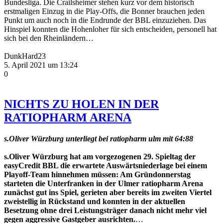
Bundesliga. Die Crailsheimer stehen kurz vor dem historisch
erstmaligen Einzug in die Play-Offs, die Bonner brauchen jeden
Punkt um auch noch in die Endrunde der BBL einzuziehen. Das
Hinspiel konnten die Hohenloher für sich entscheiden, personell hat
sich bei den Rheinländern…
DunkHard23
5. April 2021 um 13:24
0
NICHTS ZU HOLEN IN DER
RATIOPHARM ARENA
s.Oliver Würzburg unterliegt bei ratiopharm ulm mit 64:88
s.Oliver Würzburg hat am vorgezogenen 29. Spieltag der
easyCredit BBL die erwartete Auswärtsniederlage bei einem
Playoff-Team hinnehmen müssen: Am Gründonnerstag
starteten die Unterfranken in der Ulmer ratiopharm Arena
zunächst gut ins Spiel, gerieten aber bereits im zweiten Viertel
zweistellig in Rückstand und konnten in der aktuellen
Besetzung ohne drei Leistungsträger danach nicht mehr viel
gegen aggressive Gastgeber ausrichten.
…