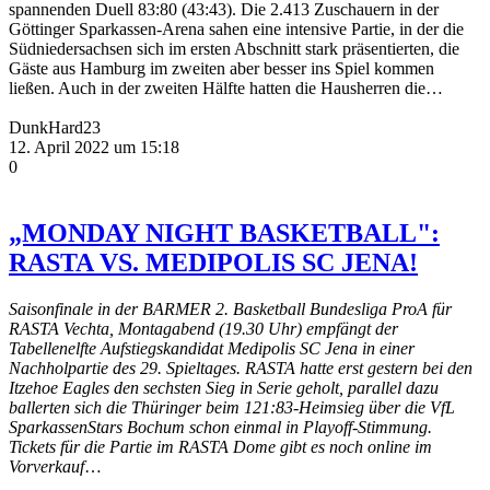
spannenden Duell 83:80 (43:43). Die 2.413 Zuschauern in der
Göttinger Sparkassen-Arena sahen eine intensive Partie, in der die
Südniedersachsen sich im ersten Abschnitt stark präsentierten, die
Gäste aus Hamburg im zweiten aber besser ins Spiel kommen
ließen. Auch in der zweiten Hälfte hatten die Hausherren die…
DunkHard23
12. April 2022 um 15:18
0
„MONDAY NIGHT BASKETBALL":
RASTA VS. MEDIPOLIS SC JENA!
Saisonfinale in der BARMER 2. Basketball Bundesliga ProA für
RASTA Vechta, Montagabend (19.30 Uhr) empfängt der
Tabellenelfte Aufstiegskandidat Medipolis SC Jena in einer
Nachholpartie des 29. Spieltages. RASTA hatte erst gestern bei den
Itzehoe Eagles den sechsten Sieg in Serie geholt, parallel dazu
ballerten sich die Thüringer beim 121:83-Heimsieg über die VfL
SparkassenStars Bochum schon einmal in Playoff-Stimmung.
Tickets für die Partie im RASTA Dome gibt es noch online im
Vorverkauf
…