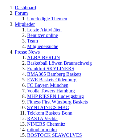
Dashboard
Forum
Unerledigte Themen
Mitglieder
Letzte Aktivitäten
Benutzer online
Team
Mitgliedersuche
Presse News
ALBA BERLIN
Basketball Löwen Braunschweig
Frankfurt SKYLINERS
BMA365 Bamberg Baskets
EWE Baskets Oldenburg
FC Bayern München
Veolia Towers Hamburg
MHP RIESEN Ludwigsburg
Fitness First Würzburg Baskets
SYNTAINICS MBC
Telekom Baskets Bonn
RASTA Vechta
NINERS Chemnitz
ratiopharm ulm
ROSTOCK SEAWOLVES