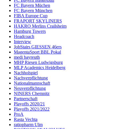
FC Bayern Basketball
FC Bayern Müchen
FC Bayern München
FIBA Europe Cup
FRAPORT SKYLINERS
HAKRO Merlins Crailsheim
Hamburg Towers
Headcoach
Interview
JobStairs GIESSEN 46ers
MagentaSport BBL Pokal
medi bayreuth
MHP Riesen Ludwigsburg
MLP Academics Heidelberg
Nachholspiel
Nachverpflichtung
Nationalmannschaft
Neuverpflichtung
NINERS Chemnitz
Partnerschaft
Playoffs 2020/21
Playoffs 2021/2022
ProA
Rasta Vechta
ratiopharm Ulm