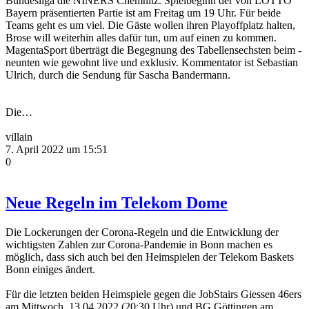
Bundesliga die NINERS Chemnitz. Spielbeginn der von LOTTO
Bayern präsentierten Partie ist am Freitag um 19 Uhr. Für beide
Teams geht es um viel. Die Gäste wollen ihren Playoffplatz halten,
Brose will weiterhin alles dafür tun, um auf einen zu kommen.
MagentaSport überträgt die Begegnung des Tabellensechsten beim -
neunten wie gewohnt live und exklusiv. Kommentator ist Sebastian
Ulrich, durch die Sendung für Sascha Bandermann.
Die…
villain
7. April 2022 um 15:51
0
Neue Regeln im Telekom Dome
Die Lockerungen der Corona-Regeln und die Entwicklung der
wichtigsten Zahlen zur Corona-Pandemie in Bonn machen es
möglich, dass sich auch bei den Heimspielen der Telekom Baskets
Bonn einiges ändert.
Für die letzten beiden Heimspiele gegen die JobStairs Giessen 46ers
am Mittwoch, 13.04.2022 (20:30 Uhr) und BG Göttingen am