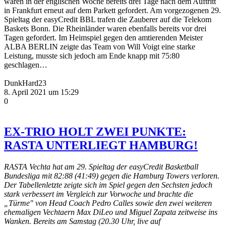
waren in der englischen Woche bereits drei Tage nach dem Auftritt
in Frankfurt erneut auf dem Parkett gefordert. Am vorgezogenen 29.
Spieltag der easyCredit BBL trafen die Zauberer auf die Telekom
Baskets Bonn. Die Rheinländer waren ebenfalls bereits vor drei
Tagen gefordert. Im Heimspiel gegen den amtierenden Meister
ALBA BERLIN zeigte das Team von Will Voigt eine starke
Leistung, musste sich jedoch am Ende knapp mit 75:80
geschlagen…
DunkHard23
8. April 2021 um 15:29
0
EX-TRIO HOLT ZWEI PUNKTE:
RASTA UNTERLIEGT HAMBURG!
RASTA Vechta hat am 29. Spieltag der easyCredit Basketball
Bundesliga mit 82:88 (41:49) gegen die Hamburg Towers verloren.
Der Tabellenletzte zeigte sich im Spiel gegen den Sechsten jedoch
stark verbessert im Vergleich zur Vorwoche und brachte die
„Türme" von Head Coach Pedro Calles sowie den zwei weiteren
ehemaligen Vechtaern Max DiLeo und Miguel Zapata zeitweise ins
Wanken. Bereits am Samstag (20.30 Uhr, live auf