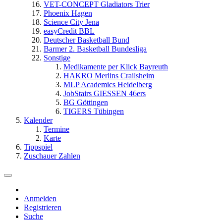
VET-CONCEPT Gladiators Trier
Phoenix Hagen
Science City Jena
easyCredit BBL
Deutscher Basketball Bund
Barmer 2. Basketball Bundesliga
Sonstige
Medikamente per Klick Bayreuth
HAKRO Merlins Crailsheim
MLP Academics Heidelberg
JobStairs GIESSEN 46ers
BG Göttingen
TIGERS Tübingen
Kalender
Termine
Karte
Tippspiel
Zuschauer Zahlen
Anmelden
Registrieren
Suche