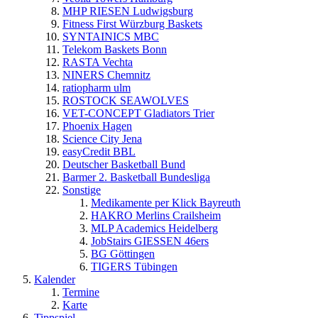
MHP RIESEN Ludwigsburg
Fitness First Würzburg Baskets
SYNTAINICS MBC
Telekom Baskets Bonn
RASTA Vechta
NINERS Chemnitz
ratiopharm ulm
ROSTOCK SEAWOLVES
VET-CONCEPT Gladiators Trier
Phoenix Hagen
Science City Jena
easyCredit BBL
Deutscher Basketball Bund
Barmer 2. Basketball Bundesliga
Sonstige
Medikamente per Klick Bayreuth
HAKRO Merlins Crailsheim
MLP Academics Heidelberg
JobStairs GIESSEN 46ers
BG Göttingen
TIGERS Tübingen
Kalender
Termine
Karte
Tippspiel