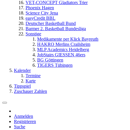
VET-CONCEPT Gladiators Trier
Phoenix Hagen
Science City Jena
easyCredit BBL
Deutscher Basketball Bund
Barmer 2. Basketball Bundesliga
Sonstige
Medikamente per Klick Bayreuth
HAKRO Merlins Crailsheim
MLP Academics Heidelberg
JobStairs GIESSEN 46ers
BG Göttingen
TIGERS Tübingen
Kalender
Termine
Karte
Tippspiel
Zuschauer Zahlen
Anmelden
Registrieren
Suche