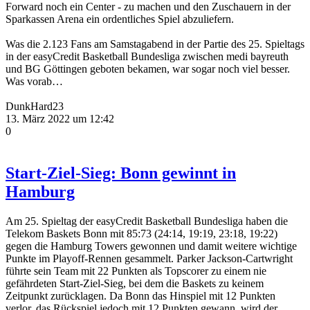
Forward noch ein Center - zu machen und den Zuschauern in der
Sparkassen Arena ein ordentliches Spiel abzuliefern.
Was die 2.123 Fans am Samstagabend in der Partie des 25. Spieltags
in der easyCredit Basketball Bundesliga zwischen medi bayreuth
und BG Göttingen geboten bekamen, war sogar noch viel besser.
Was vorab…
DunkHard23
13. März 2022 um 12:42
0
Start-Ziel-Sieg: Bonn gewinnt in
Hamburg
Am 25. Spieltag der easyCredit Basketball Bundesliga haben die
Telekom Baskets Bonn mit 85:73 (24:14, 19:19, 23:18, 19:22)
gegen die Hamburg Towers gewonnen und damit weitere wichtige
Punkte im Playoff-Rennen gesammelt. Parker Jackson-Cartwright
führte sein Team mit 22 Punkten als Topscorer zu einem nie
gefährdeten Start-Ziel-Sieg, bei dem die Baskets zu keinem
Zeitpunkt zurücklagen. Da Bonn das Hinspiel mit 12 Punkten
verlor, das Rückspiel jedoch mit 12 Punkten gewann, wird der