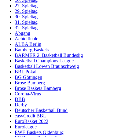
26. Spieltag
27. Spieltag
29. Spieltag
30. Spieltag
31. Spieltag
32. Spieltag
Abgang
Achtelfinale
ALBA Berlin
Bamberg Baskets
BARMER 2. Basketball Bundeslig
Basketball Champions League
Basketball Löwen Braunschweig
BBL Pokal
BG Göttingen
Brose Bamberg
Brose Baskets Bamberg
Corona-Virus
DBB
Derby
Deutscher Basketball Bund
easyCredit BBL
EuroBasket 2022
Euroleague
EWE Baskets Oldenburg