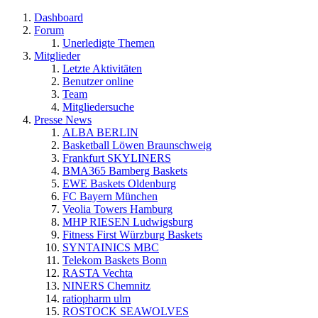
Dashboard
Forum
Unerledigte Themen
Mitglieder
Letzte Aktivitäten
Benutzer online
Team
Mitgliedersuche
Presse News
ALBA BERLIN
Basketball Löwen Braunschweig
Frankfurt SKYLINERS
BMA365 Bamberg Baskets
EWE Baskets Oldenburg
FC Bayern München
Veolia Towers Hamburg
MHP RIESEN Ludwigsburg
Fitness First Würzburg Baskets
SYNTAINICS MBC
Telekom Baskets Bonn
RASTA Vechta
NINERS Chemnitz
ratiopharm ulm
ROSTOCK SEAWOLVES