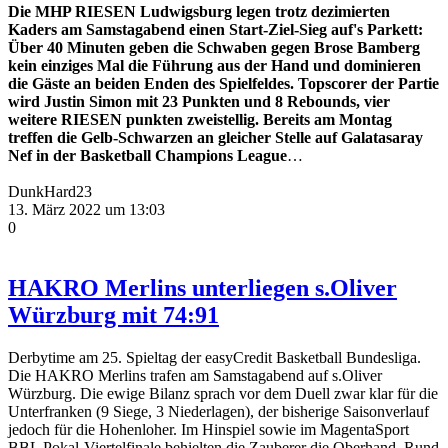
Die MHP RIESEN Ludwigsburg legen trotz dezimierten
Kaders am Samstagabend einen Start-Ziel-Sieg auf's Parkett:
Über 40 Minuten geben die Schwaben gegen Brose Bamberg
kein einziges Mal die Führung aus der Hand und dominieren
die Gäste an beiden Enden des Spielfeldes. Topscorer der Partie
wird Justin Simon mit 23 Punkten und 8 Rebounds, vier
weitere RIESEN punkten zweistellig. Bereits am Montag
treffen die Gelb-Schwarzen an gleicher Stelle auf Galatasaray
Nef in der Basketball Champions League
…
DunkHard23
13. März 2022 um 13:03
0
HAKRO Merlins unterliegen s.Oliver
Würzburg mit 74:91
Derbytime am 25. Spieltag der easyCredit Basketball Bundesliga.
Die HAKRO Merlins trafen am Samstagabend auf s.Oliver
Würzburg. Die ewige Bilanz sprach vor dem Duell zwar klar für die
Unterfranken (9 Siege, 3 Niederlagen), der bisherige Saisonverlauf
jedoch für die Hohenloher. Im Hinspiel sowie im MagentaSport
BBL Pokal-Viertelfinale behielten die Zauberer die Oberhand. Rund