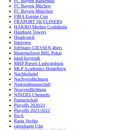
FC Bayern Basketball
FC Bayern Müchen
FC Bayern München
FIBA Europe Cup
FRAPORT SKYLINERS
HAKRO Merlins Crailsheim
Hamburg Towers
Headcoach
Interview
JobStairs GIESSEN 46ers
MagentaSport BBL Pokal
medi bayreuth
MHP Riesen Ludwigsburg
MLP Academics Heidelberg
Nachholspiel
Nachverpflichtung
Nationalmannschaft
Neuverpflichtung
NINERS Chemnitz
Partnerschaft
Playoffs 2020/21
Playoffs 2021/2022
ProA
Rasta Vechta
ratiopharm Ulm