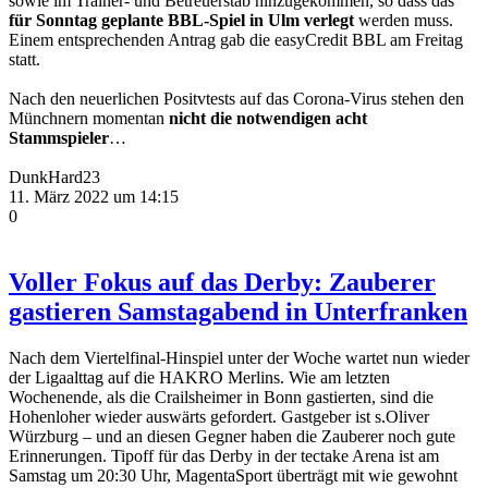
sowie im Trainer- und Betreuerstab hinzugekommen, so dass das
für Sonntag geplante BBL-Spiel in Ulm verlegt
werden muss.
Einem entsprechenden Antrag gab die easyCredit BBL am Freitag
statt.
Nach den neuerlichen Positvtests auf das Corona-Virus stehen den
Münchnern momentan
nicht die notwendigen acht
Stammspieler
…
DunkHard23
11. März 2022 um 14:15
0
Voller Fokus auf das Derby: Zauberer
gastieren Samstagabend in Unterfranken
Nach dem Viertelfinal-Hinspiel unter der Woche wartet nun wieder
der Ligaalttag auf die HAKRO Merlins. Wie am letzten
Wochenende, als die Crailsheimer in Bonn gastierten, sind die
Hohenloher wieder auswärts gefordert. Gastgeber ist s.Oliver
Würzburg – und an diesen Gegner haben die Zauberer noch gute
Erinnerungen. Tipoff für das Derby in der tectake Arena ist am
Samstag um 20:30 Uhr, MagentaSport überträgt mit wie gewohnt