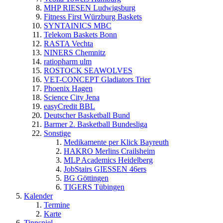
MHP RIESEN Ludwigsburg
Fitness First Würzburg Baskets
SYNTAINICS MBC
Telekom Baskets Bonn
RASTA Vechta
NINERS Chemnitz
ratiopharm ulm
ROSTOCK SEAWOLVES
VET-CONCEPT Gladiators Trier
Phoenix Hagen
Science City Jena
easyCredit BBL
Deutscher Basketball Bund
Barmer 2. Basketball Bundesliga
Sonstige
Medikamente per Klick Bayreuth
HAKRO Merlins Crailsheim
MLP Academics Heidelberg
JobStairs GIESSEN 46ers
BG Göttingen
TIGERS Tübingen
Kalender
Termine
Karte
Tippspiel