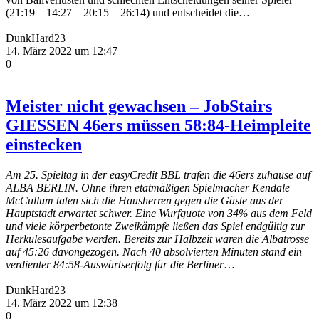
(21:19 – 14:27 – 20:15 – 26:14) und entscheidet die…
DunkHard23
14. März 2022 um 12:47
0
Meister nicht gewachsen – JobStairs
GIESSEN 46ers müssen 58:84-Heimpleite
einstecken
Am 25. Spieltag in der easyCredit BBL trafen die 46ers zuhause auf
ALBA BERLIN. Ohne ihren etatmäßigen Spielmacher Kendale
McCullum taten sich die Hausherren gegen die Gäste aus der
Hauptstadt erwartet schwer. Eine Wurfquote von 34% aus dem Feld
und viele körperbetonte Zweikämpfe ließen das Spiel endgültig zur
Herkulesaufgabe werden. Bereits zur Halbzeit waren die Albatrosse
auf 45:26 davongezogen. Nach 40 absolvierten Minuten stand ein
verdienter 84:58-Auswärtserfolg für die Berliner
…
DunkHard23
14. März 2022 um 12:38
0