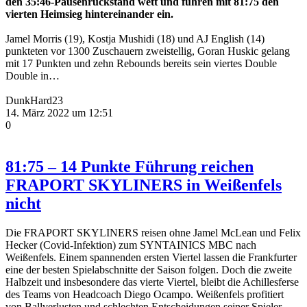
den 35:46-Pausenrückstand wett und fuhren mit 81:75 den
vierten Heimsieg hintereinander ein.
Jamel Morris (19), Kostja Mushidi (18) und AJ English (14)
punkteten vor 1300 Zuschauern zweistellig, Goran Huskic gelang
mit 17 Punkten und zehn Rebounds bereits sein viertes Double
Double in…
DunkHard23
14. März 2022 um 12:51
0
81:75 – 14 Punkte Führung reichen
FRAPORT SKYLINERS in Weißenfels
nicht
Die FRAPORT SKYLINERS reisen ohne Jamel McLean und Felix
Hecker (Covid-Infektion) zum SYNTAINICS MBC nach
Weißenfels. Einem spannenden ersten Viertel lassen die Frankfurter
eine der besten Spielabschnitte der Saison folgen. Doch die zweite
Halbzeit und insbesondere das vierte Viertel, bleibt die Achillesferse
des Teams von Headcoach Diego Ocampo. Weißenfels profitiert
von Ballverlusten und schlechten Entscheidungen seiner Spieler