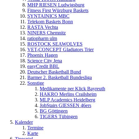
MHP RIESEN Ludwigsburg
Fitness First Würzburg Baskets
SYNTAINICS MBC
Telekom Baskets Bonn
RASTA Vechta
NINERS Chemnitz
ratiopharm ulm
ROSTOCK SEAWOLVES
VET-CONCEPT Gladiators Trier
Phoenix Hagen
Science City Jena
easyCredit BBL
Deutscher Basketball Bund
Barmer 2. Basketball Bundesliga
Sonstige
Medikamente per Klick Bayreuth
HAKRO Merlins Crailsheim
MLP Academics Heidelberg
JobStairs GIESSEN 46ers
BG Göttingen
TIGERS Tübingen
Kalender
Termine
Karte
Tippspiel