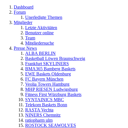
Dashboard
Forum
Unerledigte Themen
Mitglieder
Letzte Aktivitäten
Benutzer online
Team
Mitgliedersuche
Presse News
ALBA BERLIN
Basketball Löwen Braunschweig
Frankfurt SKYLINERS
BMA365 Bamberg Baskets
EWE Baskets Oldenburg
FC Bayern München
Veolia Towers Hamburg
MHP RIESEN Ludwigsburg
Fitness First Würzburg Baskets
SYNTAINICS MBC
Telekom Baskets Bonn
RASTA Vechta
NINERS Chemnitz
ratiopharm ulm
ROSTOCK SEAWOLVES