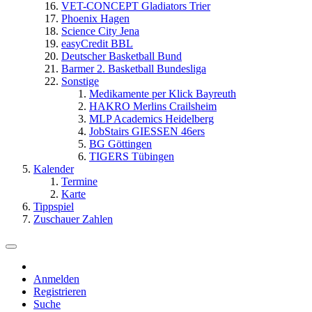
VET-CONCEPT Gladiators Trier
Phoenix Hagen
Science City Jena
easyCredit BBL
Deutscher Basketball Bund
Barmer 2. Basketball Bundesliga
Sonstige
Medikamente per Klick Bayreuth
HAKRO Merlins Crailsheim
MLP Academics Heidelberg
JobStairs GIESSEN 46ers
BG Göttingen
TIGERS Tübingen
Kalender
Termine
Karte
Tippspiel
Zuschauer Zahlen
Anmelden
Registrieren
Suche