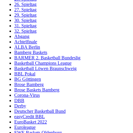
26. Spieltag
27. Spieltag
29. Spieltag
30. Spieltag
31. Spieltag
32. Spieltag
Abgang
Achtelfinale
ALBA Berlin
Bamberg Baskets
BARMER 2. Basketball Bundeslig
Basketball Champions League
Basketball Löwen Braunschweig
BBL Pokal
BG Göttingen
Brose Bamberg
Brose Baskets Bamberg
Corona-Virus
DBB
Derby
Deutscher Basketball Bund
easyCredit BBL
EuroBasket 2022
Euroleague
EWE Baskets Oldenburg