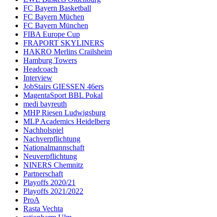
FC Bayern Basketball
FC Bayern Müchen
FC Bayern München
FIBA Europe Cup
FRAPORT SKYLINERS
HAKRO Merlins Crailsheim
Hamburg Towers
Headcoach
Interview
JobStairs GIESSEN 46ers
MagentaSport BBL Pokal
medi bayreuth
MHP Riesen Ludwigsburg
MLP Academics Heidelberg
Nachholspiel
Nachverpflichtung
Nationalmannschaft
Neuverpflichtung
NINERS Chemnitz
Partnerschaft
Playoffs 2020/21
Playoffs 2021/2022
ProA
Rasta Vechta