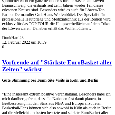
sportlicher Sicht ein ganz besonderes für die Basketball Löwen
Braunschweig, die erstmals seit zehn Jahren wieder Teil dieses
erlesenen Kreises sind. Besonders wird es auch für Löwen-Top
Partner Dermaroller GmbH aus Wolfenbüttel: Der Spezialist für
professionelle Hautpflege und Medizintechnik aus der Region wird
exklusiv für das TOP FOUR die Hauptwerbefläche auf dem Trikot
der Löwen zieren. Daneben erhält das Wolfenbütteler…
DunkHard23
12. Februar 2022 um 16:39
0
Vorfreude auf "Stärkste EuroBasket aller
Zeiten" wächst
Gute Stimmung bei Team-Site-Visits in Köln und Berlin
"Eine insgesamt extrem positive Veranstaltung. Besonders habe ich
mich darüber gefreut, dass alle Nationen fest damit planen, in
Bestbesetzung mit den Stars aus NBA und Europa anzutreten.
Basketball-Fans können sich also sowohl in Köln als auch in Berlin
auf die vielleicht am besten besetzte und stärkste EuroBasket aller