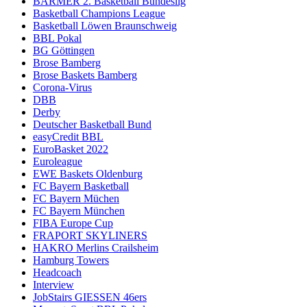
BARMER 2. Basketball Bundeslig
Basketball Champions League
Basketball Löwen Braunschweig
BBL Pokal
BG Göttingen
Brose Bamberg
Brose Baskets Bamberg
Corona-Virus
DBB
Derby
Deutscher Basketball Bund
easyCredit BBL
EuroBasket 2022
Euroleague
EWE Baskets Oldenburg
FC Bayern Basketball
FC Bayern Müchen
FC Bayern München
FIBA Europe Cup
FRAPORT SKYLINERS
HAKRO Merlins Crailsheim
Hamburg Towers
Headcoach
Interview
JobStairs GIESSEN 46ers