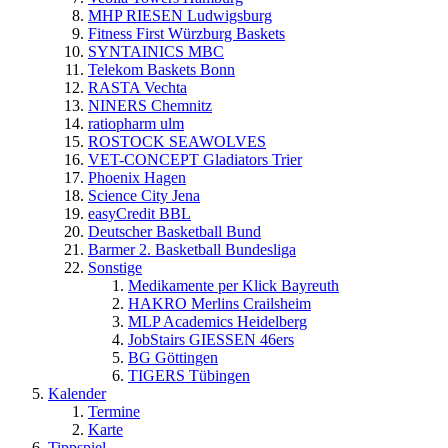
MHP RIESEN Ludwigsburg
Fitness First Würzburg Baskets
SYNTAINICS MBC
Telekom Baskets Bonn
RASTA Vechta
NINERS Chemnitz
ratiopharm ulm
ROSTOCK SEAWOLVES
VET-CONCEPT Gladiators Trier
Phoenix Hagen
Science City Jena
easyCredit BBL
Deutscher Basketball Bund
Barmer 2. Basketball Bundesliga
Sonstige
Medikamente per Klick Bayreuth
HAKRO Merlins Crailsheim
MLP Academics Heidelberg
JobStairs GIESSEN 46ers
BG Göttingen
TIGERS Tübingen
Kalender
Termine
Karte
Tippspiel