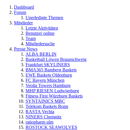
Dashboard
Forum
Unerledigte Themen
Mitglieder
Letzte Aktivitäten
Benutzer online
Team
Mitgliedersuche
Presse News
ALBA BERLIN
Basketball Löwen Braunschweig
Frankfurt SKYLINERS
BMA365 Bamberg Baskets
EWE Baskets Oldenburg
FC Bayern München
Veolia Towers Hamburg
MHP RIESEN Ludwigsburg
Fitness First Würzburg Baskets
SYNTAINICS MBC
Telekom Baskets Bonn
RASTA Vechta
NINERS Chemnitz
ratiopharm ulm
ROSTOCK SEAWOLVES