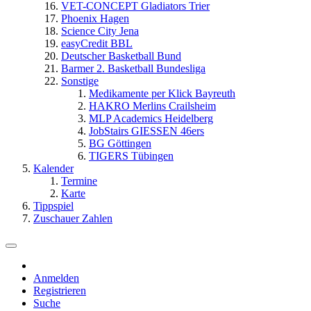
VET-CONCEPT Gladiators Trier
Phoenix Hagen
Science City Jena
easyCredit BBL
Deutscher Basketball Bund
Barmer 2. Basketball Bundesliga
Sonstige
Medikamente per Klick Bayreuth
HAKRO Merlins Crailsheim
MLP Academics Heidelberg
JobStairs GIESSEN 46ers
BG Göttingen
TIGERS Tübingen
Kalender
Termine
Karte
Tippspiel
Zuschauer Zahlen
Anmelden
Registrieren
Suche