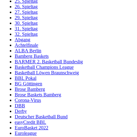
25. Spieltag
26. Spieltag
27. Spieltag
29. Spieltag
30. Spieltag
31. Spieltag
32. Spieltag
Abgang
Achtelfinale
ALBA Berlin
Bamberg Baskets
BARMER 2. Basketball Bundeslig
Basketball Champions League
Basketball Löwen Braunschweig
BBL Pokal
BG Göttingen
Brose Bamberg
Brose Baskets Bamberg
Corona-Virus
DBB
Derby
Deutscher Basketball Bund
easyCredit BBL
EuroBasket 2022
Euroleague