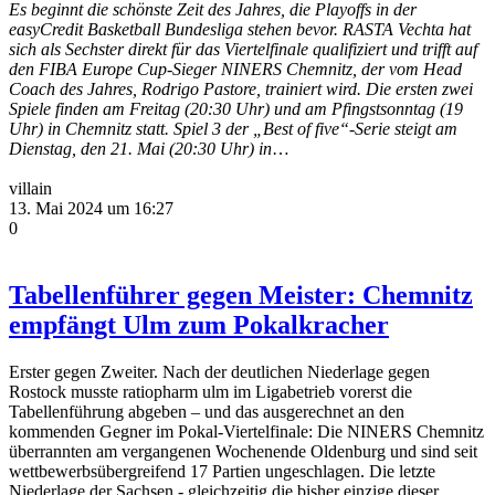
Es beginnt die schönste Zeit des Jahres, die Playoffs in der
easyCredit Basketball Bundesliga stehen bevor. RASTA Vechta hat
sich als Sechster direkt für das Viertelfinale qualifiziert und trifft auf
den FIBA Europe Cup-Sieger NINERS Chemnitz, der vom Head
Coach des Jahres, Rodrigo Pastore, trainiert wird. Die ersten zwei
Spiele finden am Freitag (20:30 Uhr) und am Pfingstsonntag (19
Uhr) in Chemnitz statt. Spiel 3 der „Best of five“-Serie steigt am
Dienstag, den 21. Mai (20:30 Uhr) in
…
villain
13. Mai 2024 um 16:27
0
Tabellenführer gegen Meister: Chemnitz
empfängt Ulm zum Pokalkracher
Erster gegen Zweiter. Nach der deutlichen Niederlage gegen
Rostock musste ratiopharm ulm im Ligabetrieb vorerst die
Tabellenführung abgeben – und das ausgerechnet an den
kommenden Gegner im Pokal-Viertelfinale: Die NINERS Chemnitz
überrannten am vergangenen Wochenende Oldenburg und sind seit
wettbewerbsübergreifend 17 Partien ungeschlagen. Die letzte
Niederlage der Sachsen - gleichzeitig die bisher einzige dieser