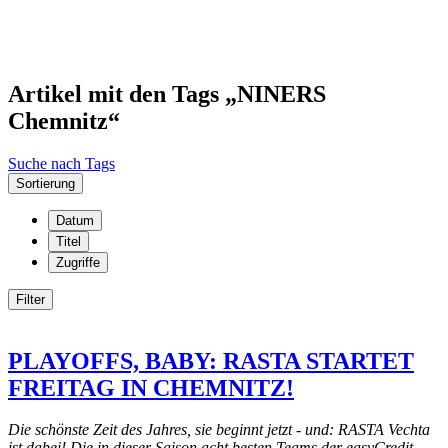
Artikel mit den Tags „NINERS
Chemnitz“
Suche nach Tags
Sortierung
Datum
Titel
Zugriffe
Filter
PLAYOFFS, BABY: RASTA STARTET
FREITAG IN CHEMNITZ!
Die schönste Zeit des Jahres, sie beginnt jetzt - und: RASTA Vechta
ist dabei! Die in dieser Saison acht besten Teams der easyCredit