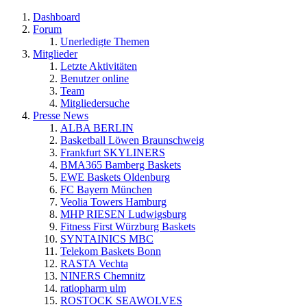
Dashboard
Forum
Unerledigte Themen
Mitglieder
Letzte Aktivitäten
Benutzer online
Team
Mitgliedersuche
Presse News
ALBA BERLIN
Basketball Löwen Braunschweig
Frankfurt SKYLINERS
BMA365 Bamberg Baskets
EWE Baskets Oldenburg
FC Bayern München
Veolia Towers Hamburg
MHP RIESEN Ludwigsburg
Fitness First Würzburg Baskets
SYNTAINICS MBC
Telekom Baskets Bonn
RASTA Vechta
NINERS Chemnitz
ratiopharm ulm
ROSTOCK SEAWOLVES