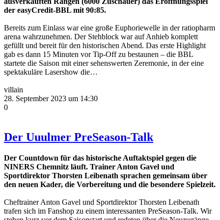
ausverkauften Rängen (6000 Zuschauer) das Eröffnungsspiel
der easyCredit-BBL mit 90:85.
Bereits zum Einlass war eine große Euphoriewelle in der ratiopharm
arena wahrzunehmen. Der Stehblock war auf Anhieb komplett
gefüllt und bereit für den historischen Abend. Das erste Highlight
gab es dann 15 Minuten vor Tip-Off zu bestaunen – die BBL
startete die Saison mit einer sehenswerten Zeremonie, in der eine
spektakuläre Lasershow die…
villain
28. September 2023 um 14:30
0
Der Uuulmer PreSeason-Talk
Der Countdown für das historische Auftaktspiel gegen die
NINERS Chemnitz läuft. Trainer Anton Gavel und
Sportdirektor Thorsten Leibenath sprachen gemeinsam über
den neuen Kader, die Vorbereitung und die besondere Spielzeit.
Cheftrainer Anton Gavel und Sportdirektor Thorsten Leibenath
trafen sich im Fanshop zu einem interessanten PreSeason-Talk. Wir
stehen kurz vor dem Saisonstart und redeten über die Neuzugänge,