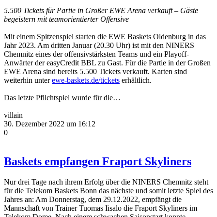
5.500 Tickets für Partie in Großer EWE Arena verkauft – Gäste
begeistern mit teamorientierter Offensive
Mit einem Spitzenspiel starten die EWE Baskets Oldenburg in das
Jahr 2023. Am dritten Januar (20.30 Uhr) ist mit den NINERS
Chemnitz eines der offensivstärksten Teams und ein Playoff-
Anwärter der easyCredit BBL zu Gast. Für die Partie in der Großen
EWE Arena sind bereits 5.500 Tickets verkauft. Karten sind
weiterhin unter
ewe-baskets.de/tickets
erhältlich.
Das letzte Pflichtspiel wurde für die…
villain
30. Dezember 2022 um 16:12
0
Baskets empfangen Fraport Skyliners
Nur drei Tage nach ihrem Erfolg über die NINERS Chemnitz steht
für die Telekom Baskets Bonn das nächste und somit letzte Spiel des
Jahres an: Am Donnerstag, dem 29.12.2022, empfängt die
Mannschaft von Trainer Tuomas Iisalo die Fraport Skyliners im
Telekom Dome. Nach einem schwachen Saisonstart konnte