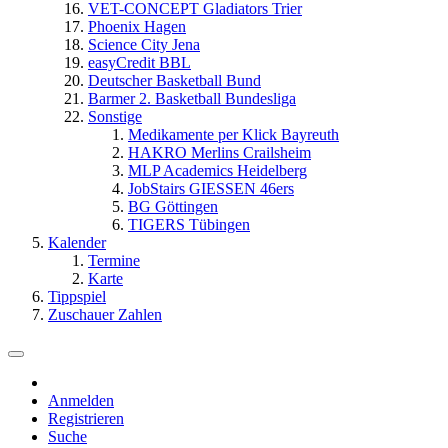
VET-CONCEPT Gladiators Trier
Phoenix Hagen
Science City Jena
easyCredit BBL
Deutscher Basketball Bund
Barmer 2. Basketball Bundesliga
Sonstige
Medikamente per Klick Bayreuth
HAKRO Merlins Crailsheim
MLP Academics Heidelberg
JobStairs GIESSEN 46ers
BG Göttingen
TIGERS Tübingen
Kalender
Termine
Karte
Tippspiel
Zuschauer Zahlen
Anmelden
Registrieren
Suche