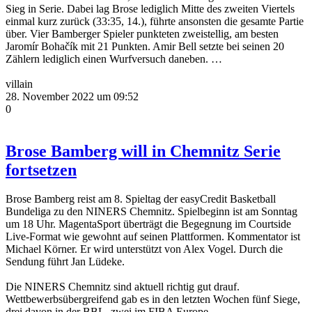
Sieg in Serie. Dabei lag Brose lediglich Mitte des zweiten Viertels
einmal kurz zurück (33:35, 14.), führte ansonsten die gesamte Partie
über. Vier Bamberger Spieler punkteten zweistellig, am besten
Jaromír Bohačík mit 21 Punkten. Amir Bell setzte bei seinen 20
Zählern lediglich einen Wurfversuch daneben. …
villain
28. November 2022 um 09:52
0
Brose Bamberg will in Chemnitz Serie
fortsetzen
Brose Bamberg reist am 8. Spieltag der easyCredit Basketball
Bundeliga zu den NINERS Chemnitz. Spielbeginn ist am Sonntag
um 18 Uhr. MagentaSport überträgt die Begegnung im Courtside
Live-Format wie gewohnt auf seinen Plattformen. Kommentator ist
Michael Körner. Er wird unterstützt von Alex Vogel. Durch die
Sendung führt Jan Lüdeke.
Die NINERS Chemnitz sind aktuell richtig gut drauf.
Wettbewerbsübergreifend gab es in den letzten Wochen fünf Siege,
drei davon in der BBL, zwei im FIBA Europe…