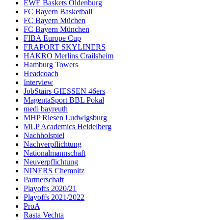
EWE Baskets Oldenburg
FC Bayern Basketball
FC Bayern Müchen
FC Bayern München
FIBA Europe Cup
FRAPORT SKYLINERS
HAKRO Merlins Crailsheim
Hamburg Towers
Headcoach
Interview
JobStairs GIESSEN 46ers
MagentaSport BBL Pokal
medi bayreuth
MHP Riesen Ludwigsburg
MLP Academics Heidelberg
Nachholspiel
Nachverpflichtung
Nationalmannschaft
Neuverpflichtung
NINERS Chemnitz
Partnerschaft
Playoffs 2020/21
Playoffs 2021/2022
ProA
Rasta Vechta