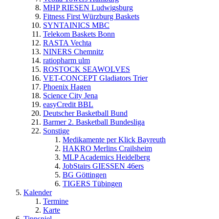
MHP RIESEN Ludwigsburg
Fitness First Würzburg Baskets
SYNTAINICS MBC
Telekom Baskets Bonn
RASTA Vechta
NINERS Chemnitz
ratiopharm ulm
ROSTOCK SEAWOLVES
VET-CONCEPT Gladiators Trier
Phoenix Hagen
Science City Jena
easyCredit BBL
Deutscher Basketball Bund
Barmer 2. Basketball Bundesliga
Sonstige
Medikamente per Klick Bayreuth
HAKRO Merlins Crailsheim
MLP Academics Heidelberg
JobStairs GIESSEN 46ers
BG Göttingen
TIGERS Tübingen
Kalender
Termine
Karte
Tippspiel