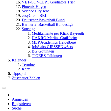
VET-CONCEPT Gladiators Trier
Phoenix Hagen
Science City Jena
easyCredit BBL
Deutscher Basketball Bund
Barmer 2. Basketball Bundesliga
Sonstige
Medikamente per Klick Bayreuth
HAKRO Merlins Crailsheim
MLP Academics Heidelberg
JobStairs GIESSEN 46ers
BG Göttingen
TIGERS Tübingen
Kalender
Termine
Karte
Tippspiel
Zuschauer Zahlen
Anmelden
Registrieren
Suche