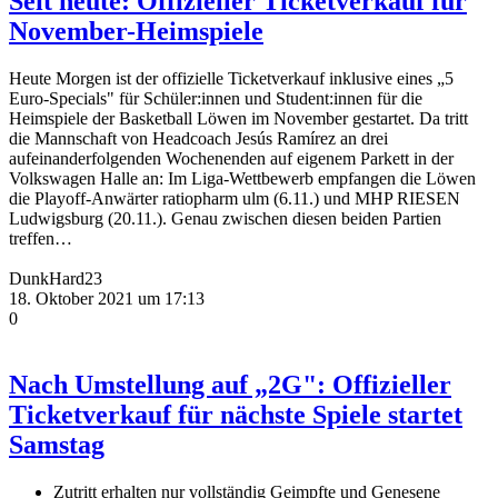
Seit heute: Offizieller Ticketverkauf für
November-Heimspiele
Heute Morgen ist der offizielle Ticketverkauf inklusive eines „5
Euro-Specials" für Schüler:innen und Student:innen für die
Heimspiele der Basketball Löwen im November gestartet. Da tritt
die Mannschaft von Headcoach Jesús Ramírez an drei
aufeinanderfolgenden Wochenenden auf eigenem Parkett in der
Volkswagen Halle an: Im Liga-Wettbewerb empfangen die Löwen
die Playoff-Anwärter ratiopharm ulm (6.11.) und MHP RIESEN
Ludwigsburg (20.11.). Genau zwischen diesen beiden Partien
treffen…
DunkHard23
18. Oktober 2021 um 17:13
0
Nach Umstellung auf „2G": Offizieller
Ticketverkauf für nächste Spiele startet
Samstag
Zutritt erhalten nur vollständig Geimpfte und Genesene