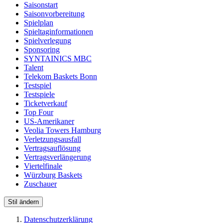
Saisonstart
Saisonvorbereitung
Spielplan
Spieltaginformationen
Spielverlegung
Sponsoring
SYNTAINICS MBC
Talent
Telekom Baskets Bonn
Testspiel
Testspiele
Ticketverkauf
Top Four
US-Amerikaner
Veolia Towers Hamburg
Verletzungsausfall
Vertragsauflösung
Vertragsverlängerung
Viertelfinale
Würzburg Baskets
Zuschauer
Stil ändern
Datenschutzerklärung