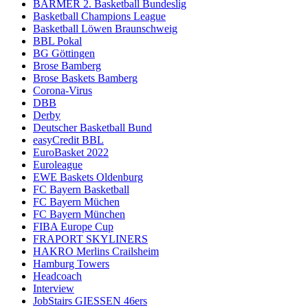
BARMER 2. Basketball Bundeslig
Basketball Champions League
Basketball Löwen Braunschweig
BBL Pokal
BG Göttingen
Brose Bamberg
Brose Baskets Bamberg
Corona-Virus
DBB
Derby
Deutscher Basketball Bund
easyCredit BBL
EuroBasket 2022
Euroleague
EWE Baskets Oldenburg
FC Bayern Basketball
FC Bayern Müchen
FC Bayern München
FIBA Europe Cup
FRAPORT SKYLINERS
HAKRO Merlins Crailsheim
Hamburg Towers
Headcoach
Interview
JobStairs GIESSEN 46ers