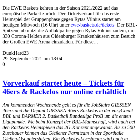
Die EWE Baskets kehren in der Saison 2021/2022 auf das
europäische Parkett zurück. Der Ticketverkauf für das erste
Heimspiel der Gruppenphase gegen Rytas Vilnius startet am
heutigen Mittwoch (16 Uhr) unter
ewe-baskets.de/tickets
. Der BBL-
Spitzenclub nutzt die Auftaktpartie gegen Rytas Vilnius zudem, um
330 Corona-Helden aus Oldenburger Krankenhäusern zum Besuch
der Großen EWE Arena einzuladen. Für diese…
DunkHard23
29. September 2021 um 18:04
0
Vorverkauf startet heute – Tickets für
46ers & Rackelos nur online erhältlich
Am kommenden Wochenende geht es für die JobStairs GIESSEN
46ers und die Depant GIESSEN 46ers Rackelos in der easyCredit
BBL und BARMER 2. Basketball Bundesliga ProB um die ersten
Ligapunkte. Wie beim Konzept der BBL-Mannschaft, wird auch bei
den Rackelos-Heimspielen das 2G-Konzept angewandt. Bis zu 500
Zuschauer können das Gießener Farmteam in der Sporthalle
Gießen-Ost unterstützen. Ein Rackelos-Livestream wird auch in