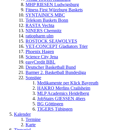
MHP RIESEN Ludwigsburg
Fitness First Würzburg Baskets
SYNTAINICS MBC
Telekom Baskets Bonn
RASTA Vechta
NINERS Chemnitz
ratiopharm ulm
ROSTOCK SEAWOLVES
VET-CONCEPT Gladiators Trier
Phoenix Hagen
Science City Jena
easyCredit BBL
Deutscher Basketball Bund
Barmer 2. Basketball Bundesliga
Sonstige
Medikamente per Klick Bayreuth
HAKRO Merlins Crailsheim
MLP Academics Heidelberg
JobStairs GIESSEN 46ers
BG Göttingen
TIGERS Tübingen
Kalender
Termine
Karte
Tippspiel