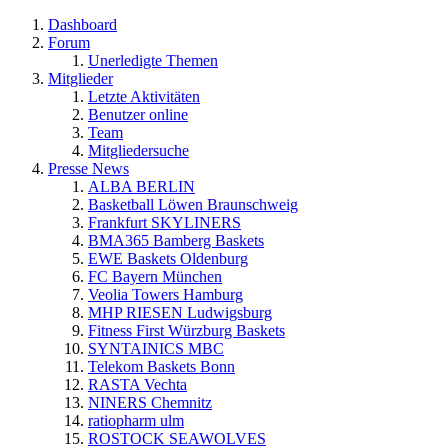
Dashboard
Forum
Unerledigte Themen
Mitglieder
Letzte Aktivitäten
Benutzer online
Team
Mitgliedersuche
Presse News
ALBA BERLIN
Basketball Löwen Braunschweig
Frankfurt SKYLINERS
BMA365 Bamberg Baskets
EWE Baskets Oldenburg
FC Bayern München
Veolia Towers Hamburg
MHP RIESEN Ludwigsburg
Fitness First Würzburg Baskets
SYNTAINICS MBC
Telekom Baskets Bonn
RASTA Vechta
NINERS Chemnitz
ratiopharm ulm
ROSTOCK SEAWOLVES