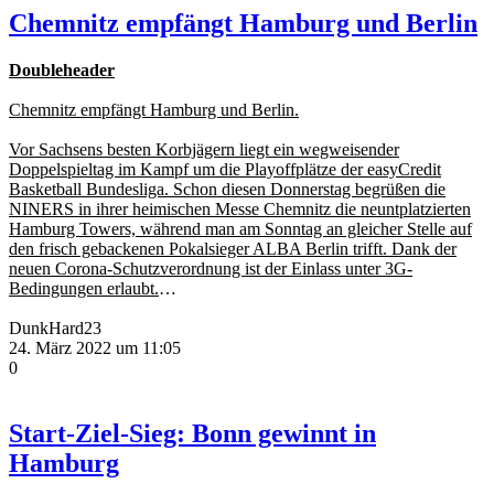
Chemnitz empfängt Hamburg und Berlin
Doubleheader
Chemnitz empfängt Hamburg und Berlin.
Vor Sachsens besten Korbjägern liegt ein wegweisender
Doppelspieltag im Kampf um die Playoffplätze der easyCredit
Basketball Bundesliga. Schon diesen Donnerstag begrüßen die
NINERS in ihrer heimischen Messe Chemnitz die neuntplatzierten
Hamburg Towers, während man am Sonntag an gleicher Stelle auf
den frisch gebackenen Pokalsieger ALBA Berlin trifft. Dank der
neuen Corona-Schutzverordnung ist der Einlass unter 3G-
Bedingungen erlaubt.
…
DunkHard23
24. März 2022 um 11:05
0
Start-Ziel-Sieg: Bonn gewinnt in
Hamburg