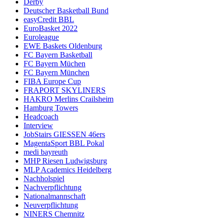
Derby
Deutscher Basketball Bund
easyCredit BBL
EuroBasket 2022
Euroleague
EWE Baskets Oldenburg
FC Bayern Basketball
FC Bayern Müchen
FC Bayern München
FIBA Europe Cup
FRAPORT SKYLINERS
HAKRO Merlins Crailsheim
Hamburg Towers
Headcoach
Interview
JobStairs GIESSEN 46ers
MagentaSport BBL Pokal
medi bayreuth
MHP Riesen Ludwigsburg
MLP Academics Heidelberg
Nachholspiel
Nachverpflichtung
Nationalmannschaft
Neuverpflichtung
NINERS Chemnitz