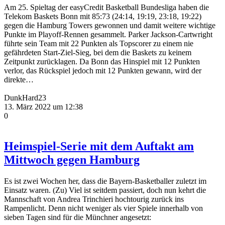
Am 25. Spieltag der easyCredit Basketball Bundesliga haben die
Telekom Baskets Bonn mit 85:73 (24:14, 19:19, 23:18, 19:22)
gegen die Hamburg Towers gewonnen und damit weitere wichtige
Punkte im Playoff-Rennen gesammelt. Parker Jackson-Cartwright
führte sein Team mit 22 Punkten als Topscorer zu einem nie
gefährdeten Start-Ziel-Sieg, bei dem die Baskets zu keinem
Zeitpunkt zurücklagen. Da Bonn das Hinspiel mit 12 Punkten
verlor, das Rückspiel jedoch mit 12 Punkten gewann, wird der
direkte…
DunkHard23
13. März 2022 um 12:38
0
Heimspiel-Serie mit dem Auftakt am
Mittwoch gegen Hamburg
Es ist zwei Wochen her, dass die Bayern-Basketballer zuletzt im
Einsatz waren. (Zu) Viel ist seitdem passiert, doch nun kehrt die
Mannschaft von Andrea Trinchieri hochtourig zurück ins
Rampenlicht. Denn nicht weniger als vier Spiele innerhalb von
sieben Tagen sind für die Münchner angesetzt: