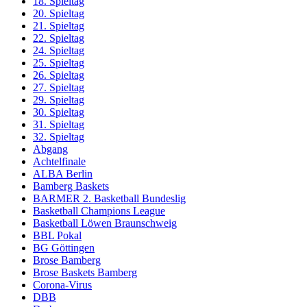
18. Spieltag
20. Spieltag
21. Spieltag
22. Spieltag
24. Spieltag
25. Spieltag
26. Spieltag
27. Spieltag
29. Spieltag
30. Spieltag
31. Spieltag
32. Spieltag
Abgang
Achtelfinale
ALBA Berlin
Bamberg Baskets
BARMER 2. Basketball Bundeslig
Basketball Champions League
Basketball Löwen Braunschweig
BBL Pokal
BG Göttingen
Brose Bamberg
Brose Baskets Bamberg
Corona-Virus
DBB