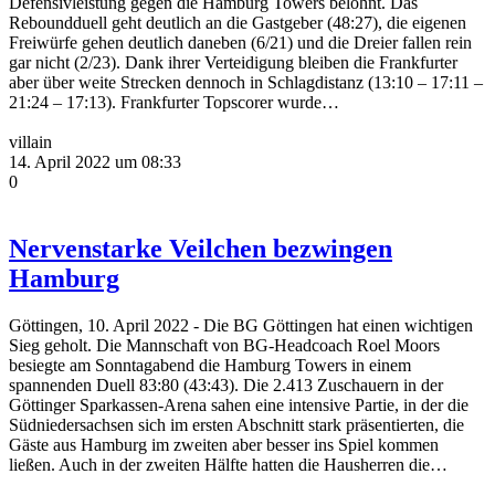
Defensivleistung gegen die Hamburg Towers belohnt. Das
Reboundduell geht deutlich an die Gastgeber (48:27), die eigenen
Freiwürfe gehen deutlich daneben (6/21) und die Dreier fallen rein
gar nicht (2/23). Dank ihrer Verteidigung bleiben die Frankfurter
aber über weite Strecken dennoch in Schlagdistanz (13:10 – 17:11 –
21:24 – 17:13). Frankfurter Topscorer wurde…
villain
14. April 2022 um 08:33
0
Nervenstarke Veilchen bezwingen
Hamburg
Göttingen, 10. April 2022 - Die BG Göttingen hat einen wichtigen
Sieg geholt. Die Mannschaft von BG-Headcoach Roel Moors
besiegte am Sonntagabend die Hamburg Towers in einem
spannenden Duell 83:80 (43:43). Die 2.413 Zuschauern in der
Göttinger Sparkassen-Arena sahen eine intensive Partie, in der die
Südniedersachsen sich im ersten Abschnitt stark präsentierten, die
Gäste aus Hamburg im zweiten aber besser ins Spiel kommen
ließen. Auch in der zweiten Hälfte hatten die Hausherren die…