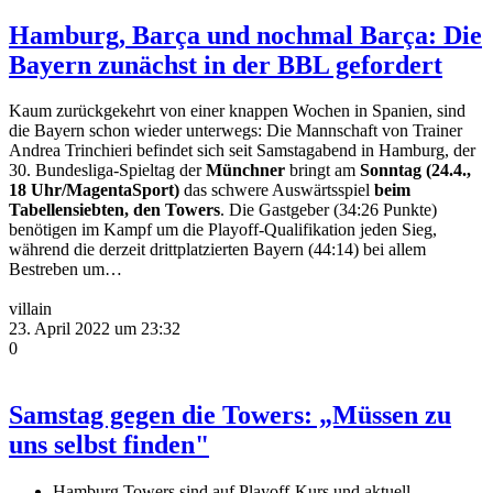
Hamburg, Barça und nochmal Barça: Die
Bayern zunächst in der BBL gefordert
Kaum zurückgekehrt von einer knappen Wochen in Spanien, sind
die Bayern schon wieder unterwegs: Die Mannschaft von Trainer
Andrea Trinchieri befindet sich seit Samstagabend in Hamburg, der
30. Bundesliga-Spieltag der
Münchner
bringt am
Sonntag (24.4.,
18 Uhr/MagentaSport)
das schwere Auswärtsspiel
beim
Tabellensiebten, den Towers
. Die Gastgeber (34:26 Punkte)
benötigen im Kampf um die Playoff-Qualifikation jeden Sieg,
während die derzeit drittplatzierten Bayern (44:14) bei allem
Bestreben um…
villain
23. April 2022 um 23:32
0
Samstag gegen die Towers: „Müssen zu
uns selbst finden"
Hamburg Towers sind auf Playoff-Kurs und aktuell