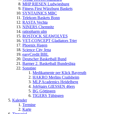
MHP RIESEN Ludwigsburg
Fitness First Würzburg Baskets
SYNTAINICS MBC
Telekom Baskets Bonn
RASTA Vechta
NINERS Chemnitz
ratiopharm ulm
ROSTOCK SEAWOLVES
VET-CONCEPT Gladiators Trier
Phoenix Hagen
Science City Jena
easyCredit BBL
Deutscher Basketball Bund
Barmer 2. Basketball Bundesliga
Sonstige
Medikamente per Klick Bayreuth
HAKRO Merlins Crailsheim
MLP Academics Heidelberg
JobStairs GIESSEN 46ers
BG Göttingen
TIGERS Tübingen
Kalender
Termine
Karte
Tippspiel