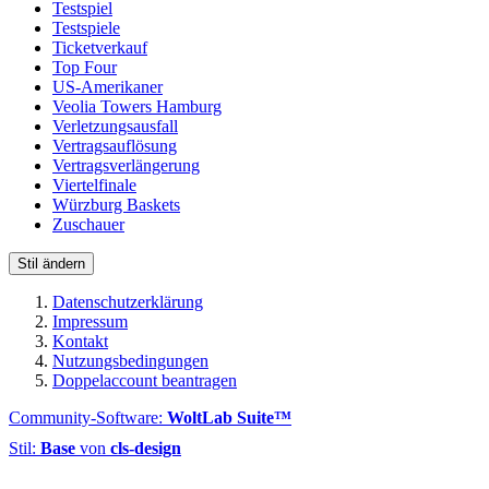
Testspiel
Testspiele
Ticketverkauf
Top Four
US-Amerikaner
Veolia Towers Hamburg
Verletzungsausfall
Vertragsauflösung
Vertragsverlängerung
Viertelfinale
Würzburg Baskets
Zuschauer
Stil ändern
Datenschutzerklärung
Impressum
Kontakt
Nutzungsbedingungen
Doppelaccount beantragen
Community-Software:
WoltLab Suite™
Stil:
Base
von
cls-design