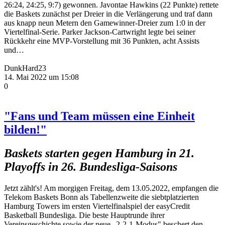
26:24, 24:25, 9:7) gewonnen. Javontae Hawkins (22 Punkte) rettete
die Baskets zunächst per Dreier in die Verlängerung und traf dann
aus knapp neun Metern den Gamewinner-Dreier zum 1:0 in der
Viertelfinal-Serie. Parker Jackson-Cartwright legte bei seiner
Rückkehr eine MVP-Vorstellung mit 36 Punkten, acht Assists
und…
DunkHard23
14. Mai 2022 um 15:08
0
"Fans und Team müssen eine Einheit
bilden!"
Baskets starten gegen Hamburg in 21.
Playoffs in 26. Bundesliga-Saisons
Jetzt zählt's! Am morgigen Freitag, dem 13.05.2022, empfangen die
Telekom Baskets Bonn als Tabellenzweite die siebtplatzierten
Hamburg Towers im ersten Viertelfinalspiel der easyCredit
Basketball Bundesliga. Die beste Hauptrunde ihrer
Vereinsgeschichte sowie der neue „2-2-1-Modus" beschert den