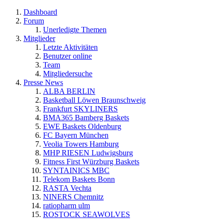
Dashboard
Forum
Unerledigte Themen
Mitglieder
Letzte Aktivitäten
Benutzer online
Team
Mitgliedersuche
Presse News
ALBA BERLIN
Basketball Löwen Braunschweig
Frankfurt SKYLINERS
BMA365 Bamberg Baskets
EWE Baskets Oldenburg
FC Bayern München
Veolia Towers Hamburg
MHP RIESEN Ludwigsburg
Fitness First Würzburg Baskets
SYNTAINICS MBC
Telekom Baskets Bonn
RASTA Vechta
NINERS Chemnitz
ratiopharm ulm
ROSTOCK SEAWOLVES