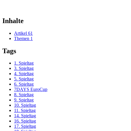
Inhalte
Artikel
61
Themen
1
Tags
1. Spieltag
3. Spieltag
4. Spieltag
5. Spieltag
6. Spieltag
7DAYS EuroCup
8. Spieltag
9. Spieltag
10. Spieltag
11. Spieltag
14. Spieltag
16. Spieltag
17. Spieltag