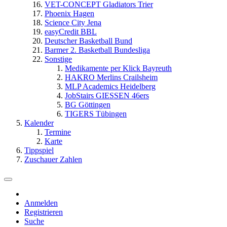
VET-CONCEPT Gladiators Trier
Phoenix Hagen
Science City Jena
easyCredit BBL
Deutscher Basketball Bund
Barmer 2. Basketball Bundesliga
Sonstige
Medikamente per Klick Bayreuth
HAKRO Merlins Crailsheim
MLP Academics Heidelberg
JobStairs GIESSEN 46ers
BG Göttingen
TIGERS Tübingen
Kalender
Termine
Karte
Tippspiel
Zuschauer Zahlen
Anmelden
Registrieren
Suche