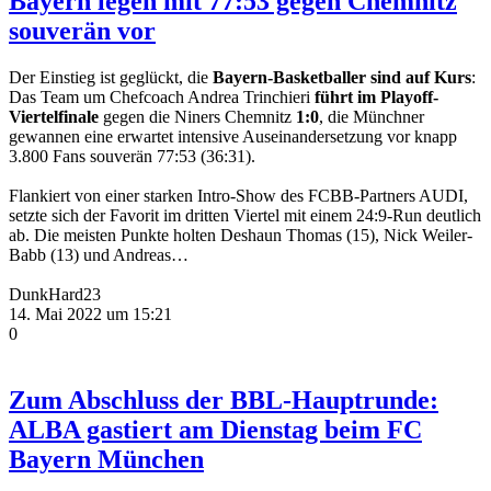
Bayern legen mit 77:53 gegen Chemnitz
souverän vor
Der Einstieg ist geglückt, die
Bayern-Basketballer sind auf Kurs
:
Das Team um Chefcoach Andrea Trinchieri
führt im Playoff-
Viertelfinale
gegen die Niners Chemnitz
1:0
, die Münchner
gewannen eine erwartet intensive Auseinandersetzung vor knapp
3.800 Fans souverän 77:53 (36:31).
Flankiert von einer starken Intro-Show des FCBB-Partners AUDI,
setzte sich der Favorit im dritten Viertel mit einem 24:9-Run deutlich
ab. Die meisten Punkte holten Deshaun Thomas (15), Nick Weiler-
Babb (13) und Andreas…
DunkHard23
14. Mai 2022 um 15:21
0
Zum Abschluss der BBL-Hauptrunde:
ALBA gastiert am Dienstag beim FC
Bayern München