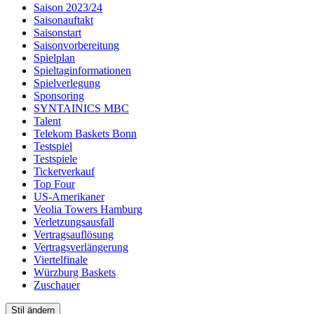
Saison 2023/24
Saisonauftakt
Saisonstart
Saisonvorbereitung
Spielplan
Spieltaginformationen
Spielverlegung
Sponsoring
SYNTAINICS MBC
Talent
Telekom Baskets Bonn
Testspiel
Testspiele
Ticketverkauf
Top Four
US-Amerikaner
Veolia Towers Hamburg
Verletzungsausfall
Vertragsauflösung
Vertragsverlängerung
Viertelfinale
Würzburg Baskets
Zuschauer
Stil ändern