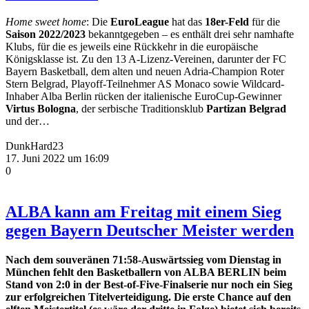
Home sweet home
: Die
EuroLeague
hat das
18er-Feld
für die
Saison 2022/2023
bekanntgegeben – es enthält drei sehr namhafte
Klubs, für die es jeweils eine Rückkehr in die europäische
Königsklasse ist. Zu den 13 A-Lizenz-Vereinen, darunter der FC
Bayern Basketball, dem alten und neuen Adria-Champion Roter
Stern Belgrad, Playoff-Teilnehmer AS Monaco sowie Wildcard-
Inhaber Alba Berlin rücken der italienische EuroCup-Gewinner
Virtus Bologna
, der serbische Traditionsklub
Partizan Belgrad
und der…
DunkHard23
17. Juni 2022 um 16:09
0
ALBA kann am Freitag mit einem Sieg
gegen Bayern Deutscher Meister werden
Nach dem souveränen 71:58-Auswärtssieg vom Dienstag in
München fehlt den Basketballern von ALBA BERLIN beim
Stand von 2:0 in der Best-of-Five-Finalserie nur noch ein Sieg
zur erfolgreichen Titelverteidigung. Die erste Chance auf den