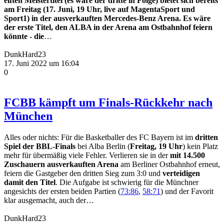
elften Meistertitel (es wäre der dritte in Folge) bietet sich bereits
am Freitag (17. Juni, 19 Uhr, live auf MagentaSport und
Sport1) in der ausverkauften Mercedes-Benz Arena. Es wäre
der erste Titel, den ALBA in der Arena am Ostbahnhof feiern
könnte - die
…
DunkHard23
17. Juni 2022 um 16:04
0
FCBB kämpft um Finals-Rückkehr nach
München
Alles oder nichts: Für die Basketballer des FC Bayern ist im
dritten
Spiel der BBL-Finals
bei Alba Berlin (
Freitag, 19 Uhr
) kein Platz
mehr für übermäßig viele Fehler. Verlieren sie in der
mit 14.500
Zuschauern ausverkauften Arena
am Berliner Ostbahnhof erneut,
feiern die Gastgeber den dritten Sieg zum 3:0 und
verteidigen
damit den Titel
. Die Aufgabe ist schwierig für die Münchner
angesichts der ersten beiden Partien (
73:86
,
58:71
) und der Favorit
klar ausgemacht, auch der…
DunkHard23