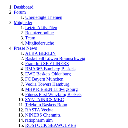
Dashboard
Forum
Unerledigte Themen
Mitglieder
Letzte Aktivitäten
Benutzer online
Team
Mitgliedersuche
Presse News
ALBA BERLIN
Basketball Löwen Braunschweig
Frankfurt SKYLINERS
BMA365 Bamberg Baskets
EWE Baskets Oldenburg
FC Bayern München
Veolia Towers Hamburg
MHP RIESEN Ludwigsburg
Fitness First Würzburg Baskets
SYNTAINICS MBC
Telekom Baskets Bonn
RASTA Vechta
NINERS Chemnitz
ratiopharm ulm
ROSTOCK SEAWOLVES