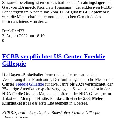
Saisonvorbereitung ist erneut das traditionelle
Trainingslager
als
Gast von „
Bruneck
Kronplatz Tourismus“, der exklusiven FCBB-
Ferienregion im Alpenraum: Vom
31. August bis 4. September
wird die Mannschaft in der norditalienischen Gemeinde des
Pustertals intensiv an der…
DunkHard23
2. August 2022 um 18:19
0
FCBB verpflichtet US-Center Freddie
Gillespie
Die Bayern-Basketballer freuen sich auf eine spannende
Verstärkung ihres Frontcourts: Der fünfmalige deutsche Meister hat
Center
Freddie Gillespie
für zwei Jahre
bis 2024 verpflichtet
, der
25-jährige Amerikaner spielte vergangene Saison zunächst in der
NBA für die Orlando Magic und später in der NBA G League im
Trikot von Memphis Hustle. Für das
athletische 2,06-Meter-
Kraftpaket
ist es das erste Engagement in Übersee.
FCBB-Sportdirektor Daniele Baiesi über Freddie Gillespie:
„Freddie ist ein
…