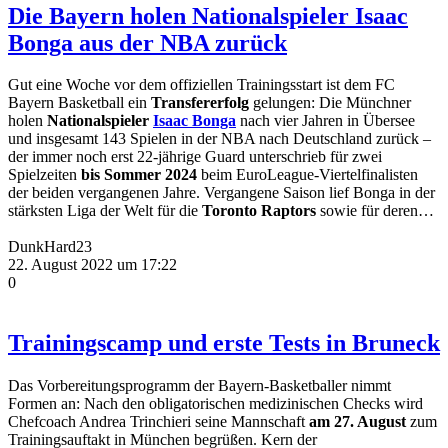
Die Bayern holen Nationalspieler Isaac
Bonga aus der NBA zurück
Gut eine Woche vor dem offiziellen Trainingsstart ist dem FC
Bayern Basketball ein
Transfererfolg
gelungen: Die Münchner
holen
Nationalspieler
Isaac Bonga
nach vier Jahren in Übersee
und insgesamt 143 Spielen in der NBA nach Deutschland zurück –
der immer noch erst 22-jährige Guard unterschrieb für zwei
Spielzeiten
bis Sommer 2024
beim EuroLeague-Viertelfinalisten
der beiden vergangenen Jahre. Vergangene Saison lief Bonga in der
stärksten Liga der Welt für die
Toronto Raptors
sowie für deren…
DunkHard23
22. August 2022 um 17:22
0
Trainingscamp und erste Tests in Bruneck
Das Vorbereitungsprogramm der Bayern-Basketballer nimmt
Formen an: Nach den obligatorischen medizinischen Checks wird
Chefcoach Andrea Trinchieri seine Mannschaft
am 27. August
zum
Trainingsauftakt in München begrüßen. Kern der