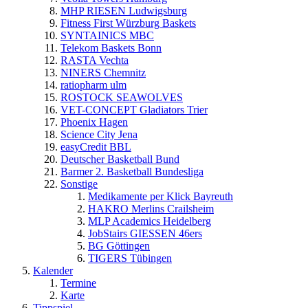
MHP RIESEN Ludwigsburg
Fitness First Würzburg Baskets
SYNTAINICS MBC
Telekom Baskets Bonn
RASTA Vechta
NINERS Chemnitz
ratiopharm ulm
ROSTOCK SEAWOLVES
VET-CONCEPT Gladiators Trier
Phoenix Hagen
Science City Jena
easyCredit BBL
Deutscher Basketball Bund
Barmer 2. Basketball Bundesliga
Sonstige
Medikamente per Klick Bayreuth
HAKRO Merlins Crailsheim
MLP Academics Heidelberg
JobStairs GIESSEN 46ers
BG Göttingen
TIGERS Tübingen
Kalender
Termine
Karte
Tippspiel