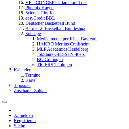
VET-CONCEPT Gladiators Trier
Phoenix Hagen
Science City Jena
easyCredit BBL
Deutscher Basketball Bund
Barmer 2. Basketball Bundesliga
Sonstige
Medikamente per Klick Bayreuth
HAKRO Merlins Crailsheim
MLP Academics Heidelberg
JobStairs GIESSEN 46ers
BG Göttingen
TIGERS Tübingen
Kalender
Termine
Karte
Tippspiel
Zuschauer Zahlen
Anmelden
Registrieren
Suche