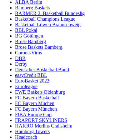
ALBA Berlin
Bamberg Baskets
BARMER 2. Basketball Bundeslig
Basketball Champions League
Basketball Löwen Braunschweig
BBL Pokal
BG Göttingen
Brose Bamberg
Brose Baskets Bamberg
Corona-Virus
DBB
Derby
Deutscher Basketball Bund
easyCredit BBL
EuroBasket 2022
Euroleague
EWE Baskets Oldenburg
FC Bayern Basketball
FC Bayern Müchen
FC Bayern München
FIBA Europe Cup
FRAPORT SKYLINERS
HAKRO Merlins Crailsheim
Hamburg Towers
Headcoach