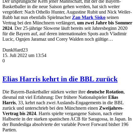
Der ursprüngliche Kern jener Mannschaft, mit der die Bayern-
Basketballer in die neue Saison gehen werden, hat sich weiter
vergrößert: Nach Othello Hunter, Augustine Rubit und Nick Weiler-
Babb hat nun ebenfalls Spielmacher
Zan Mark Sisko
seinen
Vertrag bei den Münchnern verlängert,
um zwei Jahre bis Sommer
2024
. Der 25-jährige Slowene läuft bereits seit Jahresbeginn 2020
für die Bayern auf, auf deren internationalen Spots auch Vladimir
Lucic, Ognjen Jaramaz und Corey Walden noch gültige…
DunkHard23
15. Juli 2022 um 13:54
0
Elias Harris kehrt in die BBL zurück
Die Bayern-Basketballer stärken weiter ihre
deutsche Rotation
,
diesmal mit viel Erfahrung: Der frühere Nationalspieler
Elias
Harris
, 33, kehrt nach zwei Auslands-Engagements in die BBL
zurück und unterschrieb bei den Münchnern einen
Zweijahres-
Vertrag bis 2024
. Harris spielte vergangene Saison, nach einer
Halbserie in der starken spanischen ACB für Saragossa, in Japan. In
der Bundesliga absolvierte der variable Power Forward bisher 196
Partien.