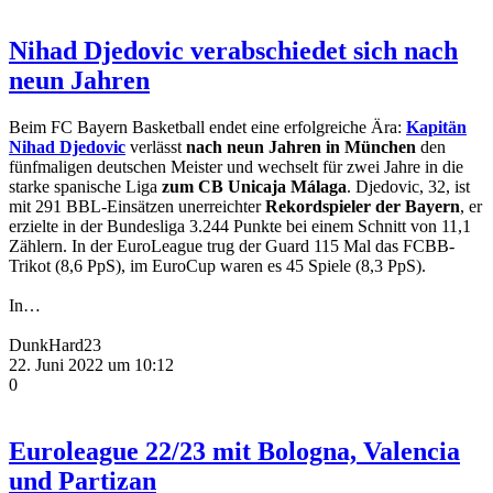
Nihad Djedovic verabschiedet sich nach
neun Jahren
Beim FC Bayern Basketball endet eine erfolgreiche Ära:
Kapitän
Nihad Djedovic
verlässt
nach neun Jahren in München
den
fünfmaligen deutschen Meister und wechselt für zwei Jahre in die
starke spanische Liga
zum CB Unicaja Málaga
. Djedovic, 32, ist
mit 291 BBL-Einsätzen unerreichter
Rekordspieler der Bayern
, er
erzielte in der Bundesliga 3.244 Punkte bei einem Schnitt von 11,1
Zählern. In der EuroLeague trug der Guard 115 Mal das FCBB-
Trikot (8,6 PpS), im EuroCup waren es 45 Spiele (8,3 PpS).
In…
DunkHard23
22. Juni 2022 um 10:12
0
Euroleague 22/23 mit Bologna, Valencia
und Partizan