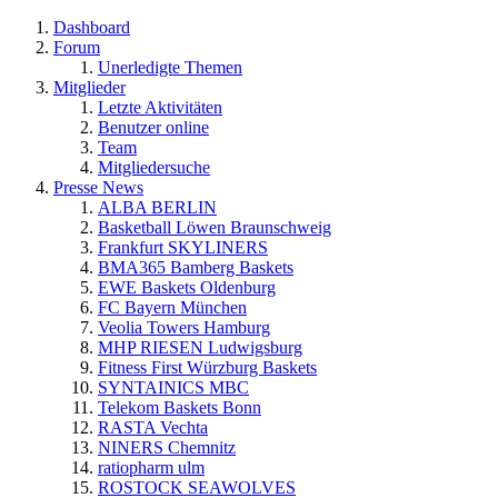
Dashboard
Forum
Unerledigte Themen
Mitglieder
Letzte Aktivitäten
Benutzer online
Team
Mitgliedersuche
Presse News
ALBA BERLIN
Basketball Löwen Braunschweig
Frankfurt SKYLINERS
BMA365 Bamberg Baskets
EWE Baskets Oldenburg
FC Bayern München
Veolia Towers Hamburg
MHP RIESEN Ludwigsburg
Fitness First Würzburg Baskets
SYNTAINICS MBC
Telekom Baskets Bonn
RASTA Vechta
NINERS Chemnitz
ratiopharm ulm
ROSTOCK SEAWOLVES