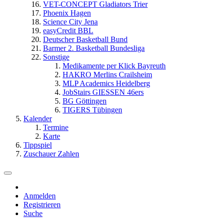
VET-CONCEPT Gladiators Trier
Phoenix Hagen
Science City Jena
easyCredit BBL
Deutscher Basketball Bund
Barmer 2. Basketball Bundesliga
Sonstige
Medikamente per Klick Bayreuth
HAKRO Merlins Crailsheim
MLP Academics Heidelberg
JobStairs GIESSEN 46ers
BG Göttingen
TIGERS Tübingen
Kalender
Termine
Karte
Tippspiel
Zuschauer Zahlen
Anmelden
Registrieren
Suche