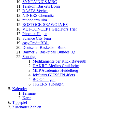
SYNTAINICS MBC
Telekom Baskets Bonn
RASTA Vechta
NINERS Chemnitz
ratiopharm ulm
ROSTOCK SEAWOLVES
VET-CONCEPT Gladiators Trier
Phoenix Hagen
Science City Jena
easyCredit BBL
Deutscher Basketball Bund
Barmer 2. Basketball Bundesliga
Sonstige
Medikamente per Klick Bayreuth
HAKRO Merlins Crailsheim
MLP Academics Heidelberg
JobStairs GIESSEN 46ers
BG Göttingen
TIGERS Tübingen
Kalender
Termine
Karte
Tippspiel
Zuschauer Zahlen