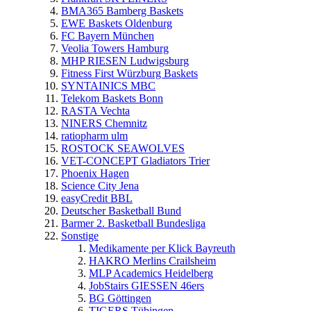
BMA365 Bamberg Baskets
EWE Baskets Oldenburg
FC Bayern München
Veolia Towers Hamburg
MHP RIESEN Ludwigsburg
Fitness First Würzburg Baskets
SYNTAINICS MBC
Telekom Baskets Bonn
RASTA Vechta
NINERS Chemnitz
ratiopharm ulm
ROSTOCK SEAWOLVES
VET-CONCEPT Gladiators Trier
Phoenix Hagen
Science City Jena
easyCredit BBL
Deutscher Basketball Bund
Barmer 2. Basketball Bundesliga
Sonstige
Medikamente per Klick Bayreuth
HAKRO Merlins Crailsheim
MLP Academics Heidelberg
JobStairs GIESSEN 46ers
BG Göttingen
TIGERS Tübingen