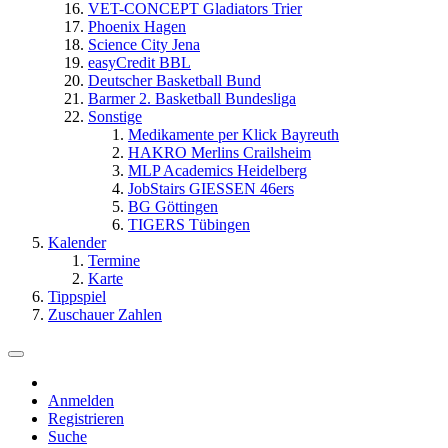
VET-CONCEPT Gladiators Trier
Phoenix Hagen
Science City Jena
easyCredit BBL
Deutscher Basketball Bund
Barmer 2. Basketball Bundesliga
Sonstige
Medikamente per Klick Bayreuth
HAKRO Merlins Crailsheim
MLP Academics Heidelberg
JobStairs GIESSEN 46ers
BG Göttingen
TIGERS Tübingen
Kalender
Termine
Karte
Tippspiel
Zuschauer Zahlen
Anmelden
Registrieren
Suche