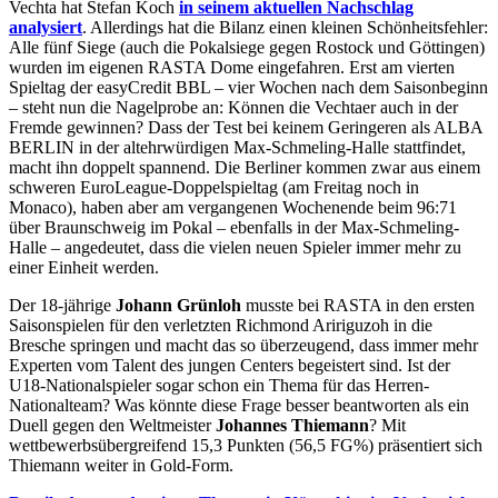
Vechta hat Stefan Koch
in seinem aktuellen Nachschlag
analysiert
. Allerdings hat die Bilanz einen kleinen Schönheitsfehler:
Alle fünf Siege (auch die Pokalsiege gegen Rostock und Göttingen)
wurden im eigenen RASTA Dome eingefahren. Erst am vierten
Spieltag der easyCredit BBL – vier Wochen nach dem Saisonbeginn
– steht nun die Nagelprobe an: Können die Vechtaer auch in der
Fremde gewinnen? Dass der Test bei keinem Geringeren als ALBA
BERLIN in der altehrwürdigen Max-Schmeling-Halle stattfindet,
macht ihn doppelt spannend. Die Berliner kommen zwar aus einem
schweren EuroLeague-Doppelspieltag (am Freitag noch in
Monaco), haben aber am vergangenen Wochenende beim 96:71
über Braunschweig im Pokal – ebenfalls in der Max-Schmeling-
Halle – angedeutet, dass die vielen neuen Spieler immer mehr zu
einer Einheit werden.
Der 18-jährige
Johann Grünloh
musste bei RASTA in den ersten
Saisonspielen für den verletzten Richmond Aririguzoh in die
Bresche springen und macht das so überzeugend, dass immer mehr
Experten vom Talent des jungen Centers begeistert sind. Ist der
U18-Nationalspieler sogar schon ein Thema für das Herren-
Nationalteam? Was könnte diese Frage besser beantworten als ein
Duell gegen den Weltmeister
Johannes Thiemann
? Mit
wettbewerbsübergreifend 15,3 Punkten (56,5 FG%) präsentiert sich
Thiemann weiter in Gold-Form.