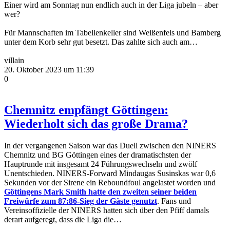
Einer wird am Sonntag nun endlich auch in der Liga jubeln – aber
wer?
Für Mannschaften im Tabellenkeller sind Weißenfels und Bamberg
unter dem Korb sehr gut besetzt. Das zahlte sich auch am…
villain
20. Oktober 2023 um 11:39
0
Chemnitz empfängt Göttingen:
Wiederholt sich das große Drama?
In der vergangenen Saison war das Duell zwischen den NINERS
Chemnitz und BG Göttingen eines der dramatischsten der
Hauptrunde mit insgesamt 24 Führungswechseln und zwölf
Unentschieden. NINERS-Forward Mindaugas Susinskas war 0,6
Sekunden vor der Sirene ein Reboundfoul angelastet worden und
Göttingens Mark Smith hatte den zweiten seiner beiden
Freiwürfe zum 87:86-Sieg der Gäste genutzt
. Fans und
Vereinsoffizielle der NINERS hatten sich über den Pfiff damals
derart aufgeregt, dass die Liga die…