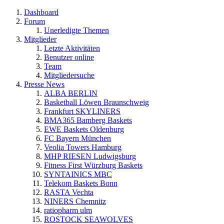
Dashboard
Forum
Unerledigte Themen
Mitglieder
Letzte Aktivitäten
Benutzer online
Team
Mitgliedersuche
Presse News
ALBA BERLIN
Basketball Löwen Braunschweig
Frankfurt SKYLINERS
BMA365 Bamberg Baskets
EWE Baskets Oldenburg
FC Bayern München
Veolia Towers Hamburg
MHP RIESEN Ludwigsburg
Fitness First Würzburg Baskets
SYNTAINICS MBC
Telekom Baskets Bonn
RASTA Vechta
NINERS Chemnitz
ratiopharm ulm
ROSTOCK SEAWOLVES