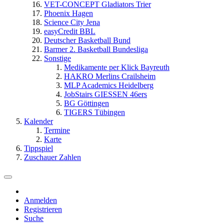
VET-CONCEPT Gladiators Trier
Phoenix Hagen
Science City Jena
easyCredit BBL
Deutscher Basketball Bund
Barmer 2. Basketball Bundesliga
Sonstige
Medikamente per Klick Bayreuth
HAKRO Merlins Crailsheim
MLP Academics Heidelberg
JobStairs GIESSEN 46ers
BG Göttingen
TIGERS Tübingen
Kalender
Termine
Karte
Tippspiel
Zuschauer Zahlen
Anmelden
Registrieren
Suche