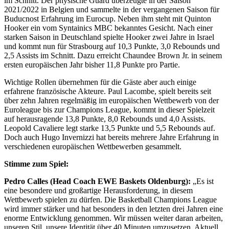
im Schnitt. Der physische Guard überzeugte in der Saison
2021/2022 in Belgien und sammelte in der vergangenen Saison für
Buducnost Erfahrung im Eurocup. Neben ihm steht mit Quinton
Hooker ein vom Syntainics MBC bekanntes Gesicht. Nach einer
starken Saison in Deutschland spielte Hooker zwei Jahre in Israel
und kommt nun für Strasbourg auf 10,3 Punkte, 3,0 Rebounds und
2,5 Assists im Schnitt. Dazu erreicht Chaundee Brown Jr. in seinem
ersten europäischen Jahr bisher 11,8 Punkte pro Partie.
Wichtige Rollen übernehmen für die Gäste aber auch einige
erfahrene französische Akteure. Paul Lacombe, spielt bereits seit
über zehn Jahren regelmäßig im europäischen Wettbewerb von der
Euroleague bis zur Champions League, kommt in dieser Spielzeit
auf herausragende 13,8 Punkte, 8,0 Rebounds und 4,0 Assists.
Leopold Cavaliere legt starke 13,5 Punkte und 5,5 Rebounds auf.
Doch auch Hugo Invernizzi hat bereits mehrere Jahre Erfahrung in
verschiedenen europäischen Wettbewerben gesammelt.
Stimme zum Spiel:
Pedro Calles (Head Coach EWE Baskets Oldenburg):
„Es ist
eine besondere und großartige Herausforderung, in diesem
Wettbewerb spielen zu dürfen. Die Basketball Champions League
wird immer stärker und hat besonders in den letzten drei Jahren eine
enorme Entwicklung genommen. Wir müssen weiter daran arbeiten,
unseren Stil, unsere Identität über 40 Minuten umzusetzen. Aktuell