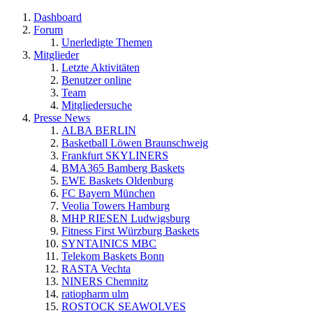
Dashboard
Forum
Unerledigte Themen
Mitglieder
Letzte Aktivitäten
Benutzer online
Team
Mitgliedersuche
Presse News
ALBA BERLIN
Basketball Löwen Braunschweig
Frankfurt SKYLINERS
BMA365 Bamberg Baskets
EWE Baskets Oldenburg
FC Bayern München
Veolia Towers Hamburg
MHP RIESEN Ludwigsburg
Fitness First Würzburg Baskets
SYNTAINICS MBC
Telekom Baskets Bonn
RASTA Vechta
NINERS Chemnitz
ratiopharm ulm
ROSTOCK SEAWOLVES