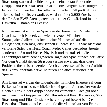
Strasbourg starten die Oldenburger in eine herausfordernde
Gruppenphase der Basketball Champions League. Der Hunger der
Fans auf europäischen Basketball ist in jedem Fall groß. 4.700
Tickets sind bereits verkauft, es wird mit über 5.000 Zuschauern in
der Großen EWE Arena gerechnet – neuer Club-Rekord in der
Basketball Champions League.
Nicht immer ist ein voller Spielplan der Freund von Spielern und
Coaches, nach Niederlagen wie der gegen München am
Sonntagabend allerdings brennt eine Mannschaft auf die
Gelegenheit, sich möglichst schnell zu beweisen. Es war nicht das
verlorene Spiel, das Head Coach Pedro Calles besonders ärgerte,
sondern die Art und Weise. Physisch und mental seien die
Oldenburger nicht bereit gewesen, sagte der Spanier nach der Partie.
Vor dem Auftakt gegen Strasbourg ist zu erwarten, dass diese
Probleme thematisiert werden. Noch zu wechselhaft ist der Auftritt
des Teams innerhalb der 40 Minuten und auch zwischen den
Spielen.
Am Dienstag werden die Oldenburger mit hoher Energie auf dem
Parkett stehen müssen, schließlich sind gerade Ausrutscher vor den
eigenen Fans in der Gruppenphase zu vermeiden. Dies gilt noch
mehr, weil die Gruppe der EWE Baskets mit Pinar Karsiyaka, SIG
Strasbourg und Filou Oostende hervorragend besetzt ist. Die
Basketball Champions League stufte die Mannschaft von Pedro