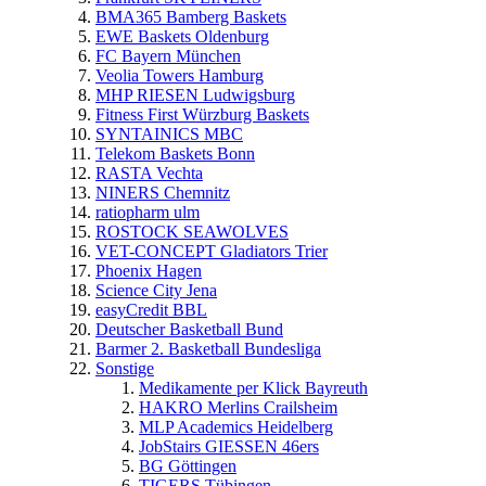
BMA365 Bamberg Baskets
EWE Baskets Oldenburg
FC Bayern München
Veolia Towers Hamburg
MHP RIESEN Ludwigsburg
Fitness First Würzburg Baskets
SYNTAINICS MBC
Telekom Baskets Bonn
RASTA Vechta
NINERS Chemnitz
ratiopharm ulm
ROSTOCK SEAWOLVES
VET-CONCEPT Gladiators Trier
Phoenix Hagen
Science City Jena
easyCredit BBL
Deutscher Basketball Bund
Barmer 2. Basketball Bundesliga
Sonstige
Medikamente per Klick Bayreuth
HAKRO Merlins Crailsheim
MLP Academics Heidelberg
JobStairs GIESSEN 46ers
BG Göttingen
TIGERS Tübingen