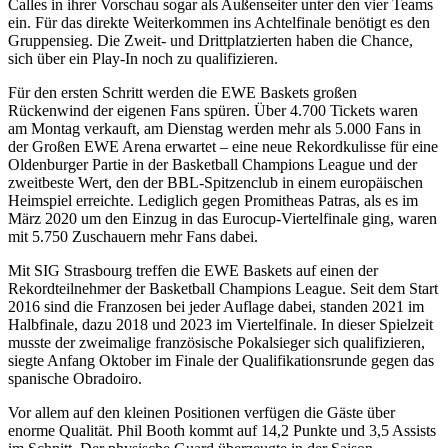
Calles in ihrer Vorschau sogar als Außenseiter unter den vier Teams
ein. Für das direkte Weiterkommen ins Achtelfinale benötigt es den
Gruppensieg. Die Zweit- und Drittplatzierten haben die Chance,
sich über ein Play-In noch zu qualifizieren.
Für den ersten Schritt werden die EWE Baskets großen
Rückenwind der eigenen Fans spüren. Über 4.700 Tickets waren
am Montag verkauft, am Dienstag werden mehr als 5.000 Fans in
der Großen EWE Arena erwartet – eine neue Rekordkulisse für eine
Oldenburger Partie in der Basketball Champions League und der
zweitbeste Wert, den der BBL-Spitzenclub in einem europäischen
Heimspiel erreichte. Lediglich gegen Promitheas Patras, als es im
März 2020 um den Einzug in das Eurocup-Viertelfinale ging, waren
mit 5.750 Zuschauern mehr Fans dabei.
Mit SIG Strasbourg treffen die EWE Baskets auf einen der
Rekordteilnehmer der Basketball Champions League. Seit dem Start
2016 sind die Franzosen bei jeder Auflage dabei, standen 2021 im
Halbfinale, dazu 2018 und 2023 im Viertelfinale. In dieser Spielzeit
musste der zweimalige französische Pokalsieger sich qualifizieren,
siegte Anfang Oktober im Finale der Qualifikationsrunde gegen das
spanische Obradoiro.
Vor allem auf den kleinen Positionen verfügen die Gäste über
enorme Qualität. Phil Booth kommt auf 14,2 Punkte und 3,5 Assists