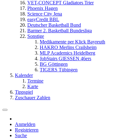
VET-CONCEPT Gladiators Trier
Phoenix Hagen
Science City Jena
easyCredit BBL
Deutscher Basketball Bund
Barmer 2. Basketball Bundesliga
Sonstige
Medikamente per Klick Bayreuth
HAKRO Merlins Crailsheim
MLP Academics Heidelberg
JobStairs GIESSEN 46ers
BG Göttingen
TIGERS Tübingen
Kalender
Termine
Karte
Tippspiel
Zuschauer Zahlen
Anmelden
Registrieren
Suche