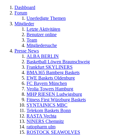
Dashboard
Forum
Unerledigte Themen
Mitglieder
Letzte Aktivitäten
Benutzer online
Team
Mitgliedersuche
Presse News
ALBA BERLIN
Basketball Löwen Braunschweig
Frankfurt SKYLINERS
BMA365 Bamberg Baskets
EWE Baskets Oldenburg
FC Bayern München
Veolia Towers Hamburg
MHP RIESEN Ludwigsburg
Fitness First Würzburg Baskets
SYNTAINICS MBC
Telekom Baskets Bonn
RASTA Vechta
NINERS Chemnitz
ratiopharm ulm
ROSTOCK SEAWOLVES