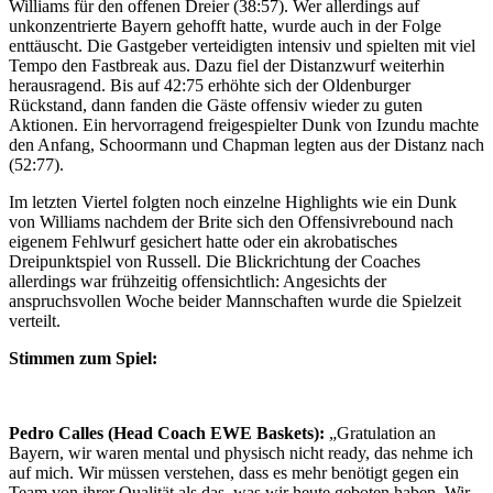
Williams für den offenen Dreier (38:57). Wer allerdings auf
unkonzentrierte Bayern gehofft hatte, wurde auch in der Folge
enttäuscht. Die Gastgeber verteidigten intensiv und spielten mit viel
Tempo den Fastbreak aus. Dazu fiel der Distanzwurf weiterhin
herausragend. Bis auf 42:75 erhöhte sich der Oldenburger
Rückstand, dann fanden die Gäste offensiv wieder zu guten
Aktionen. Ein hervorragend freigespielter Dunk von Izundu machte
den Anfang, Schoormann und Chapman legten aus der Distanz nach
(52:77).
Im letzten Viertel folgten noch einzelne Highlights wie ein Dunk
von Williams nachdem der Brite sich den Offensivrebound nach
eigenem Fehlwurf gesichert hatte oder ein akrobatisches
Dreipunktspiel von Russell. Die Blickrichtung der Coaches
allerdings war frühzeitig offensichtlich: Angesichts der
anspruchsvollen Woche beider Mannschaften wurde die Spielzeit
verteilt.
Stimmen zum Spiel:
Pedro Calles (Head Coach EWE Baskets):
„Gratulation an
Bayern, wir waren mental und physisch nicht ready, das nehme ich
auf mich. Wir müssen verstehen, dass es mehr benötigt gegen ein
Team von ihrer Qualität als das, was wir heute geboten haben. Wir