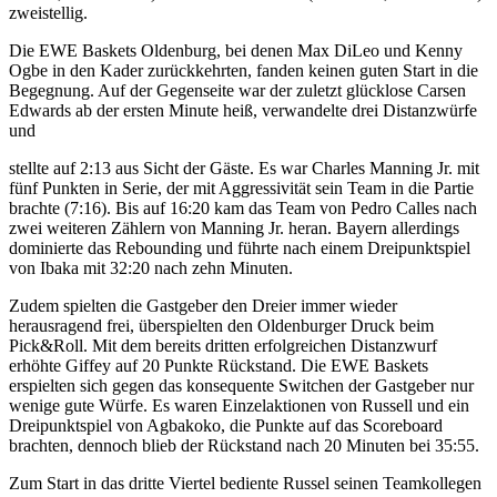
zweistellig.
Die EWE Baskets Oldenburg, bei denen Max DiLeo und Kenny
Ogbe in den Kader zurückkehrten, fanden keinen guten Start in die
Begegnung. Auf der Gegenseite war der zuletzt glücklose Carsen
Edwards ab der ersten Minute heiß, verwandelte drei Distanzwürfe
und
stellte auf 2:13 aus Sicht der Gäste. Es war Charles Manning Jr. mit
fünf Punkten in Serie, der mit Aggressivität sein Team in die Partie
brachte (7:16). Bis auf 16:20 kam das Team von Pedro Calles nach
zwei weiteren Zählern von Manning Jr. heran. Bayern allerdings
dominierte das Rebounding und führte nach einem Dreipunktspiel
von Ibaka mit 32:20 nach zehn Minuten.
Zudem spielten die Gastgeber den Dreier immer wieder
herausragend frei, überspielten den Oldenburger Druck beim
Pick&Roll. Mit dem bereits dritten erfolgreichen Distanzwurf
erhöhte Giffey auf 20 Punkte Rückstand. Die EWE Baskets
erspielten sich gegen das konsequente Switchen der Gastgeber nur
wenige gute Würfe. Es waren Einzelaktionen von Russell und ein
Dreipunktspiel von Agbakoko, die Punkte auf das Scoreboard
brachten, dennoch blieb der Rückstand nach 20 Minuten bei 35:55.
Zum Start in das dritte Viertel bediente Russel seinen Teamkollegen