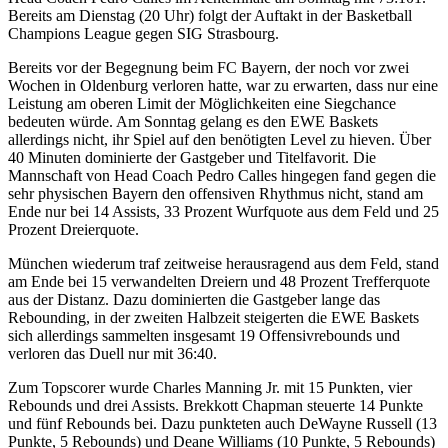
Bereits am Dienstag (20 Uhr) folgt der Auftakt in der Basketball
Champions League gegen SIG Strasbourg.
Bereits vor der Begegnung beim FC Bayern, der noch vor zwei
Wochen in Oldenburg verloren hatte, war zu erwarten, dass nur eine
Leistung am oberen Limit der Möglichkeiten eine Siegchance
bedeuten würde. Am Sonntag gelang es den EWE Baskets
allerdings nicht, ihr Spiel auf den benötigten Level zu hieven. Über
40 Minuten dominierte der Gastgeber und Titelfavorit. Die
Mannschaft von Head Coach Pedro Calles hingegen fand gegen die
sehr physischen Bayern den offensiven Rhythmus nicht, stand am
Ende nur bei 14 Assists, 33 Prozent Wurfquote aus dem Feld und 25
Prozent Dreierquote.
München wiederum traf zeitweise herausragend aus dem Feld, stand
am Ende bei 15 verwandelten Dreiern und 48 Prozent Trefferquote
aus der Distanz. Dazu dominierten die Gastgeber lange das
Rebounding, in der zweiten Halbzeit steigerten die EWE Baskets
sich allerdings sammelten insgesamt 19 Offensivrebounds und
verloren das Duell nur mit 36:40.
Zum Topscorer wurde Charles Manning Jr. mit 15 Punkten, vier
Rebounds und drei Assists. Brekkott Chapman steuerte 14 Punkte
und fünf Rebounds bei. Dazu punkteten auch DeWayne Russell (13
Punkte, 5 Rebounds) und Deane Williams (10 Punkte, 5 Rebounds)