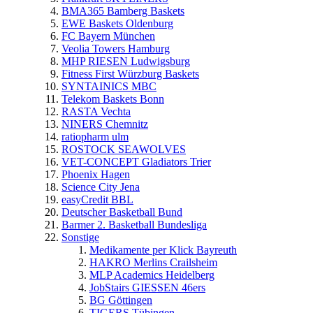
BMA365 Bamberg Baskets
EWE Baskets Oldenburg
FC Bayern München
Veolia Towers Hamburg
MHP RIESEN Ludwigsburg
Fitness First Würzburg Baskets
SYNTAINICS MBC
Telekom Baskets Bonn
RASTA Vechta
NINERS Chemnitz
ratiopharm ulm
ROSTOCK SEAWOLVES
VET-CONCEPT Gladiators Trier
Phoenix Hagen
Science City Jena
easyCredit BBL
Deutscher Basketball Bund
Barmer 2. Basketball Bundesliga
Sonstige
Medikamente per Klick Bayreuth
HAKRO Merlins Crailsheim
MLP Academics Heidelberg
JobStairs GIESSEN 46ers
BG Göttingen
TIGERS Tübingen