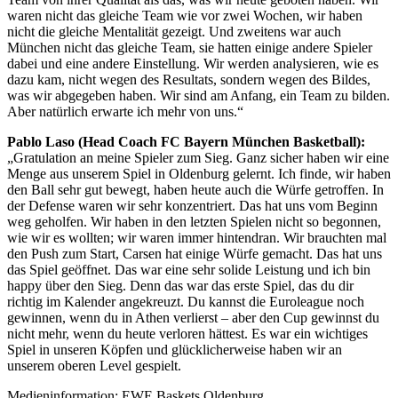
waren nicht das gleiche Team wie vor zwei Wochen, wir haben
nicht die gleiche Mentalität gezeigt. Und zweitens war auch
München nicht das gleiche Team, sie hatten einige andere Spieler
dabei und eine andere Einstellung. Wir werden analysieren, wie es
dazu kam, nicht wegen des Resultats, sondern wegen des Bildes,
was wir abgegeben haben. Wir sind am Anfang, ein Team zu bilden.
Aber natürlich erwarte ich mehr von uns.“
Pablo Laso (Head Coach FC Bayern München Basketball):
„Gratulation an meine Spieler zum Sieg. Ganz sicher haben wir eine
Menge aus unserem Spiel in Oldenburg gelernt. Ich finde, wir haben
den Ball sehr gut bewegt, haben heute auch die Würfe getroffen. In
der Defense waren wir sehr konzentriert. Das hat uns vom Beginn
weg geholfen. Wir haben in den letzten Spielen nicht so begonnen,
wie wir es wollten; wir waren immer hintendran. Wir brauchten mal
den Push zum Start, Carsen hat einige Würfe gemacht. Das hat uns
das Spiel geöffnet. Das war eine sehr solide Leistung und ich bin
happy über den Sieg. Denn das war das erste Spiel, das du dir
richtig im Kalender angekreuzt. Du kannst die Euroleague noch
gewinnen, wenn du in Athen verlierst – aber den Cup gewinnst du
nicht mehr, wenn du heute verloren hättest. Es war ein wichtiges
Spiel in unseren Köpfen und glücklicherweise haben wir an
unserem oberen Level gespielt.
Medieninformation: EWE Baskets Oldenburg