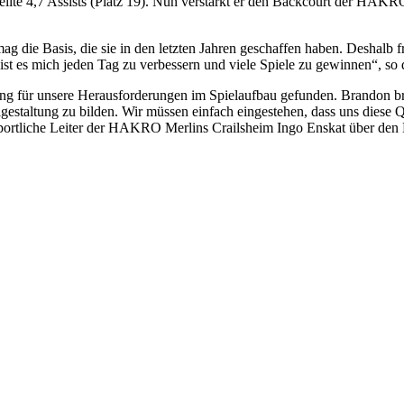
rteilte 4,7 Assists (Platz 19). Nun verstärkt er den Backcourt der HAKR
ag die Basis, die sie in den letzten Jahren geschaffen haben. Deshalb 
ist es mich jeden Tag zu verbessern und viele Spiele zu gewinnen“, s
 für unsere Herausforderungen im Spielaufbau gefunden. Brandon bringt
staltung zu bilden. Wir müssen einfach eingestehen, dass uns diese Qua
sportliche Leiter der HAKRO Merlins Crailsheim Ingo Enskat über de