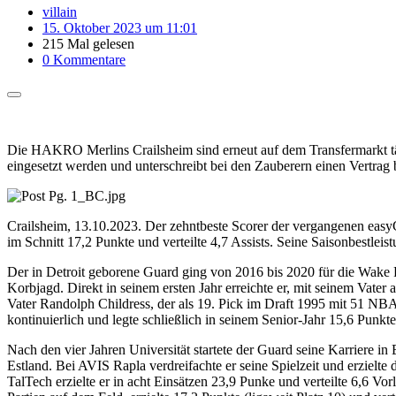
villain
15. Oktober 2023 um 11:01
215 Mal gelesen
0 Kommentare
Die HAKRO Merlins Crailsheim sind erneut auf dem Transfermarkt tä
eingesetzt werden und unterschreibt bei den Zauberern einen Vertrag 
Crailsheim, 13.10.2023. Der zehntbeste Scorer der vergangenen easy
im Schnitt 17,2 Punkte und verteilte 4,7 Assists. Seine Saisonbestlei
Der in Detroit geborene Guard ging von 2016 bis 2020 für die Wake 
Korbjagd. Direkt in seinem ersten Jahr erreichte er, mit seinem Vate
Vater Randolph Childress, der als 19. Pick im Draft 1995 mit 51 NBA-Sp
kontinuierlich und legte schließlich in seinem Senior-Jahr 15,6 Punkte
Nach den vier Jahren Universität startete der Guard seine Karriere i
Estland. Bei AVIS Rapla verdreifachte er seine Spielzeit und erzielte
TalTech erzielte er in acht Einsätzen 23,9 Punke und verteilte 6,6 V