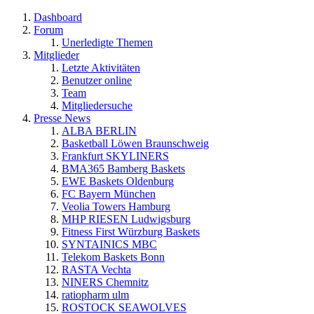
Dashboard
Forum
Unerledigte Themen
Mitglieder
Letzte Aktivitäten
Benutzer online
Team
Mitgliedersuche
Presse News
ALBA BERLIN
Basketball Löwen Braunschweig
Frankfurt SKYLINERS
BMA365 Bamberg Baskets
EWE Baskets Oldenburg
FC Bayern München
Veolia Towers Hamburg
MHP RIESEN Ludwigsburg
Fitness First Würzburg Baskets
SYNTAINICS MBC
Telekom Baskets Bonn
RASTA Vechta
NINERS Chemnitz
ratiopharm ulm
ROSTOCK SEAWOLVES