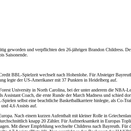
tig geworden und verpflichten den 26-jährigen Brandon Childress. De
bis Saisonende.
Credit BBL-Spielzeit wechselt nach Hohenlohe. Für Absteiger Bayreuth
stung legte der US-Amerikaner mit 37 Punkten in Heidelberg auf.
Forest University in North Carolina, bei der unter anderem die NBA-
r als Assistant Coach, die erste Runde der March Madness und schied do
ielen selbst eine beachtliche Basketballkarriere hinlegte, als Co-Traine
 und 4,6 Assists auf.
n Europa. Nach einem kurzen Aufenthalt mit kleiner Rolle in Griechenla
 durchschnittlich knapp 20 Zähler. Für Aufmerksamkeit in Europas Topli
orlagen. Mit dieser Empfehlung wechselte Childress nach Bayreuth. Für 