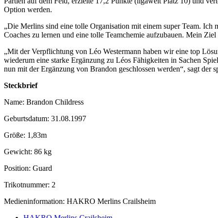
Partien auf dem Feld, erzielte 17,2 Punkte (ligaweit Platz 10) und ve
Option werden.
„Die Merlins sind eine tolle Organisation mit einem super Team. Ich m
Coaches zu lernen und eine tolle Teamchemie aufzubauen. Mein Ziel 
„Mit der Verpflichtung von Léo Westermann haben wir eine top Lösung
wiederum eine starke Ergänzung zu Léos Fähigkeiten in Sachen Spielge
nun mit der Ergänzung von Brandon geschlossen werden“, sagt der 
Steckbrief
Name: Brandon Childress
Geburtsdatum: 31.08.1997
Größe: 1,83m
Gewicht: 86 kg
Position: Guard
Trikotnummer: 2
Medieninformation: HAKRO Merlins Crailsheim
HAKRO Merlins Crailsheim