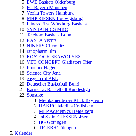
EWE Baskets Oldenburg
FC Bayern München
Veolia Towers Hamburg
MHP RIESEN Ludwigsburg
Fitness First Würzburg Baskets
SYNTAINICS MBC
Telekom Baskets Bonn
RASTA Vechta
NINERS Chemnitz
ratiopharm ulm
ROSTOCK SEAWOLVES
VET-CONCEPT Gladiators Trier
Phoenix Hagen
Science City Jena
easyCredit BBL
Deutscher Basketball Bund
Barmer 2. Basketball Bundesliga
Sonstige
Medikamente per Klick Bayreuth
HAKRO Merlins Crailsheim
MLP Academics Heidelberg
JobStairs GIESSEN 46ers
BG Göttingen
TIGERS Tübingen
Kalender