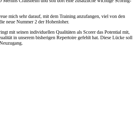
O Merlins Crailsheim und soll dort eine zusätzliche wichtige Scoring-
freue mich sehr darauf, mit dem Training anzufangen, viel von den
o die neue Nummer 2 der Hohenloher.
 mit seinen individuellen Qualitäten als Scorer das Potential mit,
lität in unserem bisherigen Repertoire gefehlt hat. Diese Lücke soll
n Neuzugang.