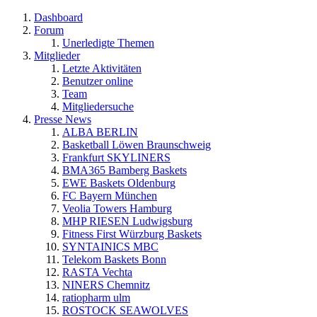
Dashboard
Forum
Unerledigte Themen
Mitglieder
Letzte Aktivitäten
Benutzer online
Team
Mitgliedersuche
Presse News
ALBA BERLIN
Basketball Löwen Braunschweig
Frankfurt SKYLINERS
BMA365 Bamberg Baskets
EWE Baskets Oldenburg
FC Bayern München
Veolia Towers Hamburg
MHP RIESEN Ludwigsburg
Fitness First Würzburg Baskets
SYNTAINICS MBC
Telekom Baskets Bonn
RASTA Vechta
NINERS Chemnitz
ratiopharm ulm
ROSTOCK SEAWOLVES