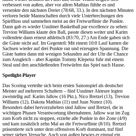
verbessert von außen, aber vor allem Mathias fühlte es und
versenkte den nächsten Dreier (78:68, 33.). In den nächsten Minuten
verloren beide Mannschaften durch viele Unterbrechungen den
Spielfluss und sammelten meist an der Freiwurflinie die Punkte.
Dann gab es wieder Uuulmer Basketball par excellence zu sehen:
Trevion Williams klaute den Ball, passte diesen weiter und Karim
vollendete dann erneut athletisch (83:70, 27.) Am Ende gaben sich
die Gäste nicht auf. Im Gegenteil: Mit einem 10:0 Lauf kamen die
Sachsen wieder auf drei Punkte ran und erzeugten Spannung. Die
Gäste hatten dann mit wenigen Sekunden auf der Uhr die Chance
zum Ausgleich – aber Kapitän Tommy Klepeisz fuhr mit einem
Steal und den anschließenden Freiwürfen das Spiel nach Hause.
Spotlight-Player
Das Scoring verteilte sich beim ersten Saisonspiel als deutscher
Meister auf mehreren Schultern – fünf Uuulmer Akteure legten
zweistellig auf: Karim Jallow (16 Pkt.), Nico Bretzel (13), Trevion
Williams (12), Dakota Mathias (11) und Juan Nunez (10).
Besonders dabei hervorzuheben sind Jallow und Bretzel, die in
wichtigen Phasen Verantwortung übernahmen. Jallow war im Zug
zum Korb nicht zu stoppen, erzielte alle Punkte in der Zone (4/9)
und kam zusätzlich zehn Mal an die Freiwurflinie (8/10). Bretzel
präsentierte sich unter dem offensiven Korb dominant, traf fünf
seiner sieben Versuche. Auch von außen bewies er einmal ein