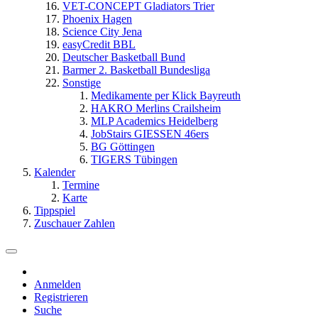
VET-CONCEPT Gladiators Trier
Phoenix Hagen
Science City Jena
easyCredit BBL
Deutscher Basketball Bund
Barmer 2. Basketball Bundesliga
Sonstige
Medikamente per Klick Bayreuth
HAKRO Merlins Crailsheim
MLP Academics Heidelberg
JobStairs GIESSEN 46ers
BG Göttingen
TIGERS Tübingen
Kalender
Termine
Karte
Tippspiel
Zuschauer Zahlen
Anmelden
Registrieren
Suche