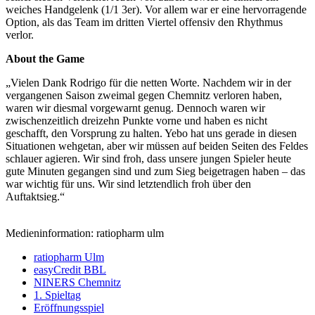
weiches Handgelenk (1/1 3er). Vor allem war er eine hervorragende
Option, als das Team im dritten Viertel offensiv den Rhythmus
verlor.
About the Game
„Vielen Dank Rodrigo für die netten Worte. Nachdem wir in der
vergangenen Saison zweimal gegen Chemnitz verloren haben,
waren wir diesmal vorgewarnt genug. Dennoch waren wir
zwischenzeitlich dreizehn Punkte vorne und haben es nicht
geschafft, den Vorsprung zu halten. Yebo hat uns gerade in diesen
Situationen wehgetan, aber wir müssen auf beiden Seiten des Feldes
schlauer agieren. Wir sind froh, dass unsere jungen Spieler heute
gute Minuten gegangen sind und zum Sieg beigetragen haben – das
war wichtig für uns. Wir sind letztendlich froh über den
Auftaktsieg.“
Medieninformation: ratiopharm ulm
ratiopharm Ulm
easyCredit BBL
NINERS Chemnitz
1. Spieltag
Eröffnungsspiel