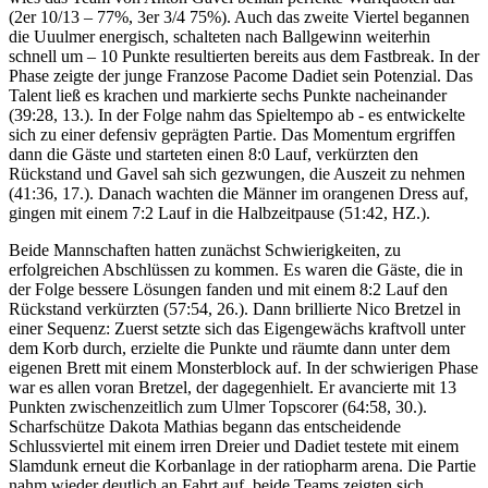
(2er 10/13 – 77%, 3er 3/4 75%). Auch das zweite Viertel begannen
die Uuulmer energisch, schalteten nach Ballgewinn weiterhin
schnell um – 10 Punkte resultierten bereits aus dem Fastbreak. In der
Phase zeigte der junge Franzose Pacome Dadiet sein Potenzial. Das
Talent ließ es krachen und markierte sechs Punkte nacheinander
(39:28, 13.). In der Folge nahm das Spieltempo ab - es entwickelte
sich zu einer defensiv geprägten Partie. Das Momentum ergriffen
dann die Gäste und starteten einen 8:0 Lauf, verkürzten den
Rückstand und Gavel sah sich gezwungen, die Auszeit zu nehmen
(41:36, 17.). Danach wachten die Männer im orangenen Dress auf,
gingen mit einem 7:2 Lauf in die Halbzeitpause (51:42, HZ.).
Beide Mannschaften hatten zunächst Schwierigkeiten, zu
erfolgreichen Abschlüssen zu kommen. Es waren die Gäste, die in
der Folge bessere Lösungen fanden und mit einem 8:2 Lauf den
Rückstand verkürzten (57:54, 26.). Dann brillierte Nico Bretzel in
einer Sequenz: Zuerst setzte sich das Eigengewächs kraftvoll unter
dem Korb durch, erzielte die Punkte und räumte dann unter dem
eigenen Brett mit einem Monsterblock auf. In der schwierigen Phase
war es allen voran Bretzel, der dagegenhielt. Er avancierte mit 13
Punkten zwischenzeitlich zum Ulmer Topscorer (64:58, 30.).
Scharfschütze Dakota Mathias begann das entscheidende
Schlussviertel mit einem irren Dreier und Dadiet testete mit einem
Slamdunk erneut die Korbanlage in der ratiopharm arena. Die Partie
nahm wieder deutlich an Fahrt auf, beide Teams zeigten sich