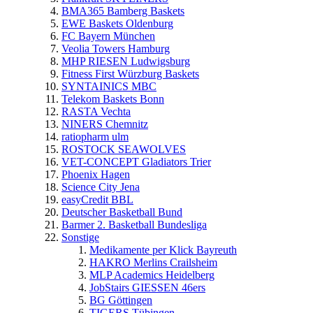
BMA365 Bamberg Baskets
EWE Baskets Oldenburg
FC Bayern München
Veolia Towers Hamburg
MHP RIESEN Ludwigsburg
Fitness First Würzburg Baskets
SYNTAINICS MBC
Telekom Baskets Bonn
RASTA Vechta
NINERS Chemnitz
ratiopharm ulm
ROSTOCK SEAWOLVES
VET-CONCEPT Gladiators Trier
Phoenix Hagen
Science City Jena
easyCredit BBL
Deutscher Basketball Bund
Barmer 2. Basketball Bundesliga
Sonstige
Medikamente per Klick Bayreuth
HAKRO Merlins Crailsheim
MLP Academics Heidelberg
JobStairs GIESSEN 46ers
BG Göttingen
TIGERS Tübingen