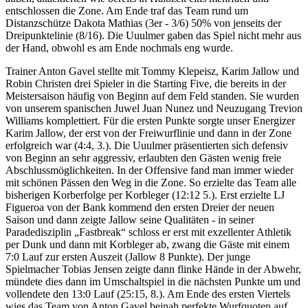
entschlossen die Zone. Am Ende traf das Team rund um
Distanzschütze Dakota Mathias (3er - 3/6) 50% von jenseits der
Dreipunktelinie (8/16). Die Uuulmer gaben das Spiel nicht mehr aus
der Hand, obwohl es am Ende nochmals eng wurde.
Trainer Anton Gavel stellte mit Tommy Klepeisz, Karim Jallow und
Robin Christen drei Spieler in die Starting Five, die bereits in der
Meistersaison häufig von Beginn auf dem Feld standen. Sie wurden
von unserem spanischen Juwel Juan Nunez und Neuzugang Trevion
Williams komplettiert. Für die ersten Punkte sorgte unser Energizer
Karim Jallow, der erst von der Freiwurflinie und dann in der Zone
erfolgreich war (4:4, 3.). Die Uuulmer präsentierten sich defensiv
von Beginn an sehr aggressiv, erlaubten den Gästen wenig freie
Abschlussmöglichkeiten. In der Offensive fand man immer wieder
mit schönen Pässen den Weg in die Zone. So erzielte das Team alle
bisherigen Korberfolge per Korbleger (12:12 5.). Erst erzielte LJ
Figueroa von der Bank kommend den ersten Dreier der neuen
Saison und dann zeigte Jallow seine Qualitäten - in seiner
Paradedisziplin „Fastbreak“ schloss er erst mit exzellenter Athletik
per Dunk und dann mit Korbleger ab, zwang die Gäste mit einem
7:0 Lauf zur ersten Auszeit (Jallow 8 Punkte). Der junge
Spielmacher Tobias Jensen zeigte dann flinke Hände in der Abwehr,
mündete dies dann im Umschaltspiel in die nächsten Punkte um und
vollendete den 13:0 Lauf (25:15, 8.). Am Ende des ersten Viertels
wies das Team von Anton Gavel beinah perfekte Wurfquoten auf