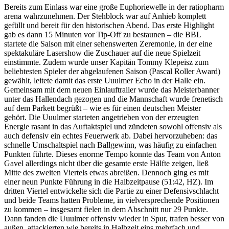
Bereits zum Einlass war eine große Euphoriewelle in der ratiopharm
arena wahrzunehmen. Der Stehblock war auf Anhieb komplett
gefüllt und bereit für den historischen Abend. Das erste Highlight
gab es dann 15 Minuten vor Tip-Off zu bestaunen – die BBL
startete die Saison mit einer sehenswerten Zeremonie, in der eine
spektakuläre Lasershow die Zuschauer auf die neue Spielzeit
einstimmte. Zudem wurde unser Kapitän Tommy Klepeisz zum
beliebtesten Spieler der abgelaufenen Saison (Pascal Roller Award)
gewählt, leitete damit das erste Uuulmer Echo in der Halle ein.
Gemeinsam mit dem neuen Einlauftrailer wurde das Meisterbanner
unter das Hallendach gezogen und die Mannschaft wurde frenetisch
auf dem Parkett begrüßt – wie es für einen deutschen Meister
gehört. Die Uuulmer starteten angetrieben von der erzeugten
Energie rasant in das Auftaktspiel und zündeten sowohl offensiv als
auch defensiv ein echtes Feuerwerk ab. Dabei hervorzuheben: das
schnelle Umschaltspiel nach Ballgewinn, was häufig zu einfachen
Punkten führte. Dieses enorme Tempo konnte das Team von Anton
Gavel allerdings nicht über die gesamte erste Hälfte zeigen, ließ
Mitte des zweiten Viertels etwas abreißen. Dennoch ging es mit
einer neun Punkte Führung in die Halbzeitpause (51:42, HZ). Im
dritten Viertel entwickelte sich die Partie zu einer Defensivschlacht
und beide Teams hatten Probleme, in vielversprechende Positionen
zu kommen – insgesamt fielen in dem Abschnitt nur 29 Punkte.
Dann fanden die Uuulmer offensiv wieder in Spur, trafen besser von
außen, attackierten wie bereits in Halbzeit eins mehrfach und