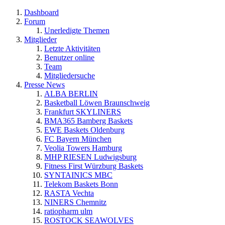
Dashboard
Forum
Unerledigte Themen
Mitglieder
Letzte Aktivitäten
Benutzer online
Team
Mitgliedersuche
Presse News
ALBA BERLIN
Basketball Löwen Braunschweig
Frankfurt SKYLINERS
BMA365 Bamberg Baskets
EWE Baskets Oldenburg
FC Bayern München
Veolia Towers Hamburg
MHP RIESEN Ludwigsburg
Fitness First Würzburg Baskets
SYNTAINICS MBC
Telekom Baskets Bonn
RASTA Vechta
NINERS Chemnitz
ratiopharm ulm
ROSTOCK SEAWOLVES