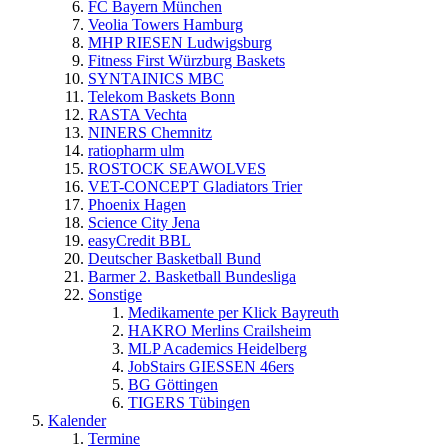
FC Bayern München
Veolia Towers Hamburg
MHP RIESEN Ludwigsburg
Fitness First Würzburg Baskets
SYNTAINICS MBC
Telekom Baskets Bonn
RASTA Vechta
NINERS Chemnitz
ratiopharm ulm
ROSTOCK SEAWOLVES
VET-CONCEPT Gladiators Trier
Phoenix Hagen
Science City Jena
easyCredit BBL
Deutscher Basketball Bund
Barmer 2. Basketball Bundesliga
Sonstige
Medikamente per Klick Bayreuth
HAKRO Merlins Crailsheim
MLP Academics Heidelberg
JobStairs GIESSEN 46ers
BG Göttingen
TIGERS Tübingen
Kalender
Termine