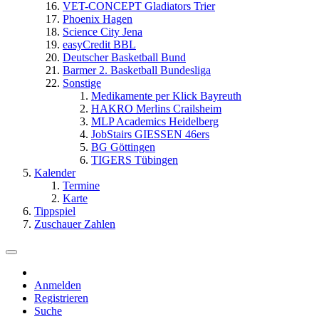
VET-CONCEPT Gladiators Trier
Phoenix Hagen
Science City Jena
easyCredit BBL
Deutscher Basketball Bund
Barmer 2. Basketball Bundesliga
Sonstige
Medikamente per Klick Bayreuth
HAKRO Merlins Crailsheim
MLP Academics Heidelberg
JobStairs GIESSEN 46ers
BG Göttingen
TIGERS Tübingen
Kalender
Termine
Karte
Tippspiel
Zuschauer Zahlen
Anmelden
Registrieren
Suche