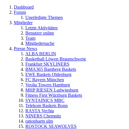
Dashboard
Forum
Unerledigte Themen
Mitglieder
Letzte Aktivitäten
Benutzer online
Team
Mitgliedersuche
Presse News
ALBA BERLIN
Basketball Löwen Braunschweig
Frankfurt SKYLINERS
BMA365 Bamberg Baskets
EWE Baskets Oldenburg
FC Bayern München
Veolia Towers Hamburg
MHP RIESEN Ludwigsburg
Fitness First Würzburg Baskets
SYNTAINICS MBC
Telekom Baskets Bonn
RASTA Vechta
NINERS Chemnitz
ratiopharm ulm
ROSTOCK SEAWOLVES