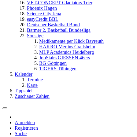
VET-CONCEPT Gladiators Trier
Phoenix Hagen
Science City Jena
easyCredit BBL
Deutscher Basketball Bund
Barmer 2. Basketball Bundesliga
Sonstige
Medikamente per Klick Bayreuth
HAKRO Merlins Crailsheim
MLP Academics Heidelberg
JobStairs GIESSEN 46ers
BG Göttingen
TIGERS Tübingen
Kalender
Termine
Karte
Tippspiel
Zuschauer Zahlen
Anmelden
Registrieren
Suche