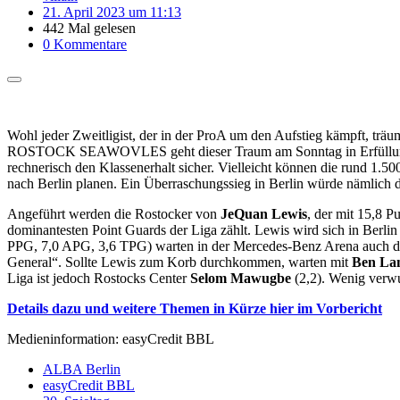
21. April 2023 um 11:13
442 Mal gelesen
0 Kommentare
Wohl jeder Zweitligist, der in der ProA um den Aufstieg kämpft, tr
ROSTOCK SEAWOVLES geht dieser Traum am Sonntag in Erfüllung, und
rechnerisch den Klassenerhalt sicher. Vielleicht können die rund 1
nach Berlin planen. Ein Überraschungssieg in Berlin würde nämlich
Angeführt werden die Rostocker von
JeQuan Lewis
, der mit 15,8 P
dominantesten Point Guards der Liga zählt. Lewis wird sich in Berl
PPG, 7,0 APG, 3,6 TPG) warten in der Mercedes-Benz Arena auch die 
General“. Sollte Lewis zum Korb durchkommen, warten mit
Ben La
Liga ist jedoch Rostocks Center
Selom Mawugbe
(2,2). Wenig verwun
Details dazu und weitere Themen in Kürze hier im Vorbericht
Medieninformation: easyCredit BBL
ALBA Berlin
easyCredit BBL