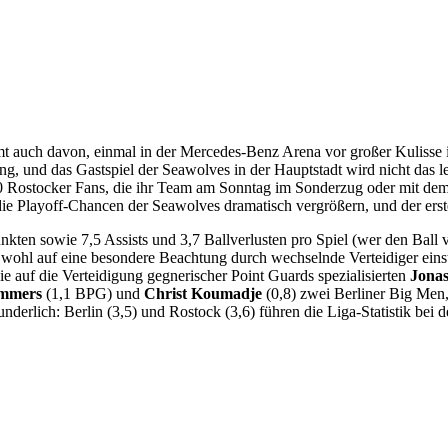
äumt auch davon, einmal in der Mercedes-Benz Arena vor großer Kulis
 das Gastspiel der Seawolves in der Hauptstadt wird nicht das letz
.500 Rostocker Fans, die ihr Team am Sonntag im Sonderzug oder mit d
 die Playoff-Chancen der Seawolves dramatisch vergrößern, und der e
unkten sowie 7,5 Assists und 3,7 Ballverlusten pro Spiel (wer den Ball v
in wohl auf eine besondere Beachtung durch wechselnde Verteidiger ein
auf die Verteidigung gegnerischer Point Guards spezialisierten
Jonas
mmers
(1,1 BPG) und
Christ Koumadje
(0,8) zwei Berliner Big Men
derlich: Berlin (3,5) und Rostock (3,6) führen die Liga-Statistik bei 