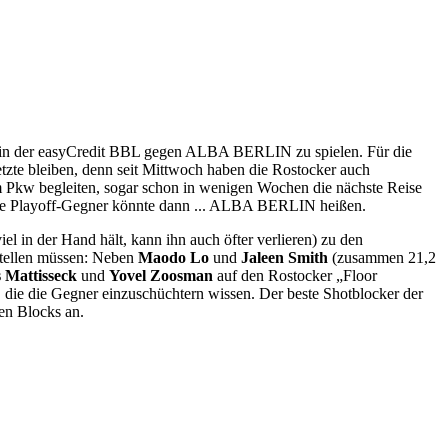
se in der easyCredit BBL gegen ALBA BERLIN zu spielen. Für die
te bleiben, denn seit Mittwoch haben die Rostocker auch
em Pkw begleiten, sogar schon in wenigen Wochen die nächste Reise
rste Playoff-Gegner könnte dann ... ALBA BERLIN heißen.
iel in der Hand hält, kann ihn auch öfter verlieren) zu den
stellen müssen: Neben
Maodo Lo
und
Jaleen Smith
(zusammen 21,2
 Mattisseck
und
Yovel Zoosman
auf den Rostocker „Floor
, die die Gegner einzuschüchtern wissen. Der beste Shotblocker der
den Blocks an.