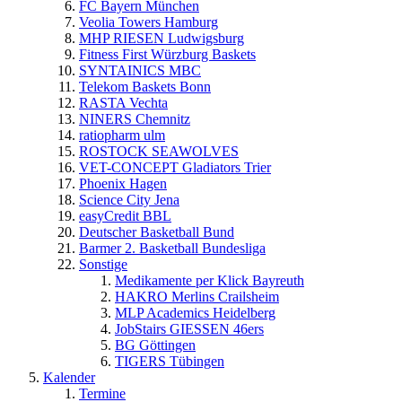
FC Bayern München
Veolia Towers Hamburg
MHP RIESEN Ludwigsburg
Fitness First Würzburg Baskets
SYNTAINICS MBC
Telekom Baskets Bonn
RASTA Vechta
NINERS Chemnitz
ratiopharm ulm
ROSTOCK SEAWOLVES
VET-CONCEPT Gladiators Trier
Phoenix Hagen
Science City Jena
easyCredit BBL
Deutscher Basketball Bund
Barmer 2. Basketball Bundesliga
Sonstige
Medikamente per Klick Bayreuth
HAKRO Merlins Crailsheim
MLP Academics Heidelberg
JobStairs GIESSEN 46ers
BG Göttingen
TIGERS Tübingen
Kalender
Termine