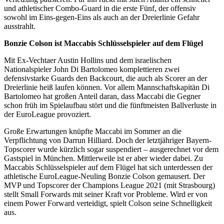
und athletischer Combo-Guard in die erste Fünf, der offensiv
sowohl im Eins-gegen-Eins als auch an der Dreierlinie Gefahr
ausstrahlt.
Bonzie Colson ist Maccabis Schlüsselspieler auf dem Flügel
Mit Ex-Vechtaer Austin Hollins und dem israelischen
Nationalspieler John Di Bartolomeo komplettieren zwei
defensivstarke Guards den Backcourt, die auch als Scorer an der
Dreierlinie heiß laufen können. Vor allem Mannschaftskapitän Di
Bartolomeo hat großen Anteil daran, dass Maccabi die Gegner
schon früh im Spielaufbau stört und die fünftmeisten Ballverluste in
der EuroLeague provoziert.
Große Erwartungen knüpfte Maccabi im Sommer an die
Verpflichtung von Darrun Hilliard. Doch der letztjähriger Bayern-
Topscorer wurde kürzlich sogar suspendiert – ausgerechnet vor dem
Gastspiel in München. Mittlerweile ist er aber wieder dabei. Zu
Maccabis Schlüsselspieler auf dem Flügel hat sich unterdessen der
athletische EuroLeague-Neuling Bonzie Colson gemausert. Der
MVP und Topscorer der Champions League 2021 (mit Strasbourg)
stellt Small Forwards mit seiner Kraft vor Probleme. Wird er von
einem Power Forward verteidigt, spielt Colson seine Schnelligkeit
aus.