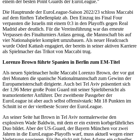
einem der besten Point Guards der EuroLeague."
Die Hauptrunde der EuroLeague-Saison 2022/23 schloss Maccabi
auf dem fünften Tabellenplatz ab. Den Einzug ins Final Four
verpassten die Israelis mit einem 0:3 in den Playoffs gegen Real
Madrid aber deutlich. Für die Vereinsführung war das erneute
Verpassen des Finalturniers Anlass genug, die Mannschaft bis auf
vier Nationalspieler komplett umzubauen. Als neuer Headcoach
wurde Oded Kattash engagiert, der bereits in seiner aktiven Karriere
als Spielmacher das Trikot von Maccabi trug.
Lorenzo Brown führte Spanien in Berlin zum EM-Titel
Als neuen Spielmacher holte Maccabi Lorenzo Brown, der vor gut
drei Monaten die spanische Nationalmannschaft zum Gewinn der
Europameisterschaft dirigierte. Auch bei Tel Aviv präsentiert sich
der 1,96 Meter große Point Guard mit seiner Spielübersicht als
teamorientierter Anführer. Der zweitbeste Passgeber der
EuroLeague ist aber auch selbst offensivstark: Mit 18 Punkten im
Schnitt ist er der viertbeste Scorer der EuroLeague.
An seiner Seite hat Brown in Tel Aviv normalerweise den
explosiven Wade Baldwin, mit dem er ein extrem korbgefährliches
Duo bildet. Aber der US-Guard, der Bayern München vor zwei
Jahren in die EuroLeague-Playoffs warf, muss aktuell wegen einer
Verletzung pausieren. Für ihn rückt mit Jalen Adams ein schneller