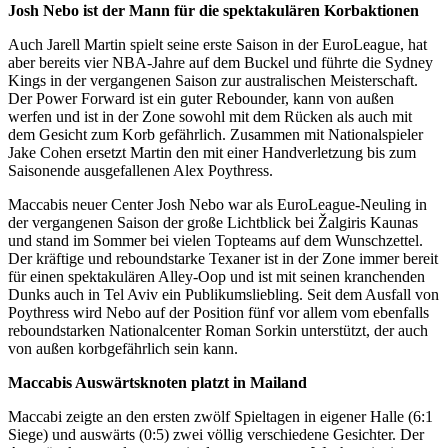
Josh Nebo ist der Mann für die spektakulären Korbaktionen
Auch Jarell Martin spielt seine erste Saison in der EuroLeague, hat
aber bereits vier NBA-Jahre auf dem Buckel und führte die Sydney
Kings in der vergangenen Saison zur australischen Meisterschaft.
Der Power Forward ist ein guter Rebounder, kann von außen
werfen und ist in der Zone sowohl mit dem Rücken als auch mit
dem Gesicht zum Korb gefährlich. Zusammen mit Nationalspieler
Jake Cohen ersetzt Martin den mit einer Handverletzung bis zum
Saisonende ausgefallenen Alex Poythress.
Maccabis neuer Center Josh Nebo war als EuroLeague-Neuling in
der vergangenen Saison der große Lichtblick bei Žalgiris Kaunas
und stand im Sommer bei vielen Topteams auf dem Wunschzettel.
Der kräftige und reboundstarke Texaner ist in der Zone immer bereit
für einen spektakulären Alley-Oop und ist mit seinen kranchenden
Dunks auch in Tel Aviv ein Publikumsliebling. Seit dem Ausfall von
Poythress wird Nebo auf der Position fünf vor allem vom ebenfalls
reboundstarken Nationalcenter Roman Sorkin unterstützt, der auch
von außen korbgefährlich sein kann.
Maccabis Auswärtsknoten platzt in Mailand
Maccabi zeigte an den ersten zwölf Spieltagen in eigener Halle (6:1
Siege) und auswärts (0:5) zwei völlig verschiedene Gesichter. Der