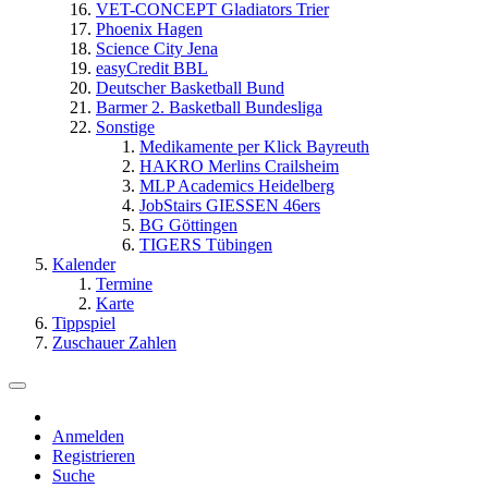
VET-CONCEPT Gladiators Trier
Phoenix Hagen
Science City Jena
easyCredit BBL
Deutscher Basketball Bund
Barmer 2. Basketball Bundesliga
Sonstige
Medikamente per Klick Bayreuth
HAKRO Merlins Crailsheim
MLP Academics Heidelberg
JobStairs GIESSEN 46ers
BG Göttingen
TIGERS Tübingen
Kalender
Termine
Karte
Tippspiel
Zuschauer Zahlen
Anmelden
Registrieren
Suche