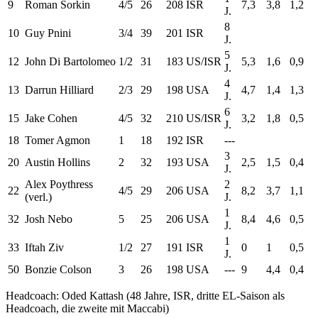
9
Roman Sorkin
4/5
26
208
ISR
7,3
3,8
1,2
J.
8
10
Guy Pnini
3/4
39
201
ISR
J.
5
12
John Di Bartolomeo
1/2
31
183
US/ISR
5,3
1,6
0,9
J.
4
13
Darrun Hilliard
2/3
29
198
USA
4,7
1,4
1,3
J.
6
15
Jake Cohen
4/5
32
210
US/ISR
3,2
1,8
0,5
J.
18
Tomer Agmon
1
18
192
ISR
---
3
20
Austin Hollins
2
32
193
USA
2,5
1,5
0,4
J.
Alex Poythress
2
22
4/5
29
206
USA
8,2
3,7
1,1
(verl.)
J.
1
32
Josh Nebo
5
25
206
USA
8,4
4,6
0,5
J.
1
33
Iftah Ziv
1/2
27
191
ISR
0
1
0,5
J.
50
Bonzie Colson
3
26
198
USA
---
9
4,4
0,4
Headcoach: Oded Kattash (48 Jahre, ISR, dritte EL-Saison als
Headcoach, die zweite mit Maccabi)