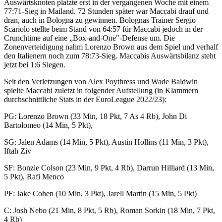
Auswärtsknoten platzte erst in der vergangenen Woche mit einem
77:71-Sieg in Mailand. 72 Stunden später war Maccabi drauf und
dran, auch in Bologna zu gewinnen. Bolognas Trainer Sergio
Scariolo stellte beim Stand von 64:57 für Maccabi jedoch in der
Crunchtime auf eine „Box-and-One"-Defense um. Die
Zonenverteidigung nahm Lorenzo Brown aus dem Spiel und verhalf
den Italienern noch zum 78:73-Sieg. Maccabis Auswärtsbilanz steht
jetzt bei 1:6 Siegen.
Seit den Verletzungen von Alex Poythress und Wade Baldwin
spielte Maccabi zuletzt in folgender Aufstellung (in Klammern
durchschnittliche Stats in der EuroLeague 2022/23):
PG: Lorenzo Brown (33 Min, 18 Pkt, 7 As 4 Rb), John Di
Bartolomeo (14 Min, 5 Pkt),
SG: Jalen Adams (14 Min, 5 Pkt), Austin Hollins (11 Min, 3 Pkt),
Iftah Ziv
SF: Bonzie Colson (23 Min, 9 Pkt, 4 Rb), Darrun Hilliard (13 Min,
5 Pkt), Rafi Menco
PF: Jake Cohen (10 Min, 3 Pkt), Jarell Martin (15 Min, 5 Pkt)
C: Josh Nebo (21 Min, 8 Pkt, 5 Rb), Roman Sorkin (18 Min, 7 Pkt,
4 Rb)