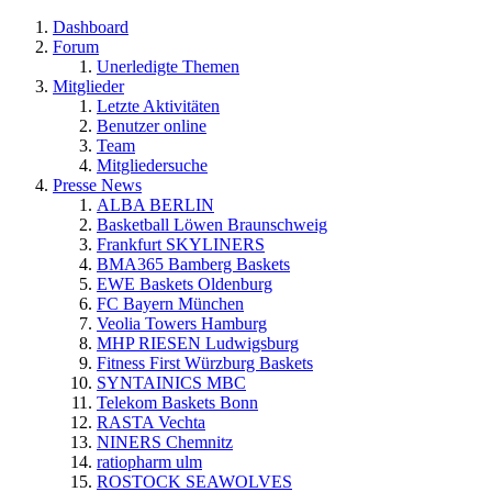
Dashboard
Forum
Unerledigte Themen
Mitglieder
Letzte Aktivitäten
Benutzer online
Team
Mitgliedersuche
Presse News
ALBA BERLIN
Basketball Löwen Braunschweig
Frankfurt SKYLINERS
BMA365 Bamberg Baskets
EWE Baskets Oldenburg
FC Bayern München
Veolia Towers Hamburg
MHP RIESEN Ludwigsburg
Fitness First Würzburg Baskets
SYNTAINICS MBC
Telekom Baskets Bonn
RASTA Vechta
NINERS Chemnitz
ratiopharm ulm
ROSTOCK SEAWOLVES