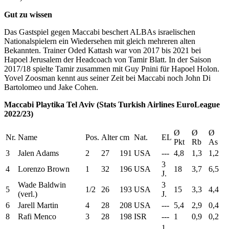
Gut zu wissen
Das Gastspiel gegen Maccabi beschert ALBAs israelischen
Nationalspielern ein Wiedersehen mit gleich mehreren alten
Bekannten. Trainer Oded Kattash war von 2017 bis 2021 bei
Hapoel Jerusalem der Headcoach von Tamir Blatt. In der Saison
2017/18 spielte Tamir zusammen mit Guy Pnini für Hapoel Holon.
Yovel Zoosman kennt aus seiner Zeit bei Maccabi noch John Di
Bartolomeo und Jake Cohen.
Maccabi Playtika Tel Aviv (Stats Turkish Airlines EuroLeague
2022/23)
Ø
Ø
Ø
Nr.
Name
Pos.
Alter
cm
Nat.
EL
Pkt
Rb
As
3
Jalen Adams
2
27
191
USA
---
4,8
1,3
1,2
3
4
Lorenzo Brown
1
32
196
USA
18
3,7
6,5
J.
Wade Baldwin
3
5
1/2
26
193
USA
15
3,3
4,4
(verl.)
J.
6
Jarell Martin
4
28
208
USA
---
5,4
2,9
0,4
8
Rafi Menco
3
28
198
ISR
---
1
0,9
0,2
1