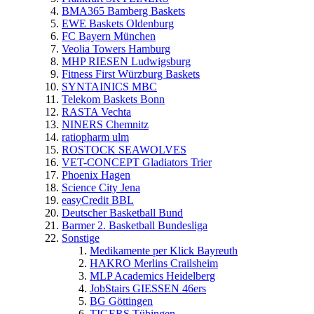
BMA365 Bamberg Baskets
EWE Baskets Oldenburg
FC Bayern München
Veolia Towers Hamburg
MHP RIESEN Ludwigsburg
Fitness First Würzburg Baskets
SYNTAINICS MBC
Telekom Baskets Bonn
RASTA Vechta
NINERS Chemnitz
ratiopharm ulm
ROSTOCK SEAWOLVES
VET-CONCEPT Gladiators Trier
Phoenix Hagen
Science City Jena
easyCredit BBL
Deutscher Basketball Bund
Barmer 2. Basketball Bundesliga
Sonstige
Medikamente per Klick Bayreuth
HAKRO Merlins Crailsheim
MLP Academics Heidelberg
JobStairs GIESSEN 46ers
BG Göttingen
TIGERS Tübingen