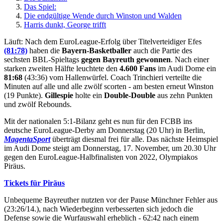
Das Spiel:
Die endgültige Wende durch Winston und Walden
Harris dunkt, George trifft
Läuft: Nach dem EuroLeague-Erfolg über Titelverteidiger Efes
(81:78)
haben die
Bayern-Basketballer
auch die Partie des
sechsten BBL-Spieltags
gegen Bayreuth gewonnen
. Nach einer
starken zweiten Hälfte leuchtete den
4.600 Fans
im Audi Dome ein
81:68
(43:36) vom Hallenwürfel. Coach Trinchieri verteilte die
Minuten auf alle und alle zwölf scorten - am besten erneut Winston
(19 Punkte).
Gillespie
holte ein
Double-Double
aus zehn Punkten
und zwölf Rebounds.
Mit der nationalen 5:1-Bilanz geht es nun für den FCBB ins
deutsche EuroLeague-Derby am Donnerstag (20 Uhr) in Berlin,
MagentaSport
überträgt diesmal frei für alle. Das nächste Heimspiel
im Audi Dome steigt am Donnerstag, 17. November, um 20.30 Uhr
gegen den EuroLeague-Halbfinalisten von 2022, Olympiakos
Piräus.
Tickets für Piräus
Unbequeme Bayreuther nutzten vor der Pause Münchner Fehler aus
(23:26/14.), nach Wiederbeginn verbesserten sich jedoch die
Defense sowie die Wurfauswahl erheblich - 62:42 nach einem