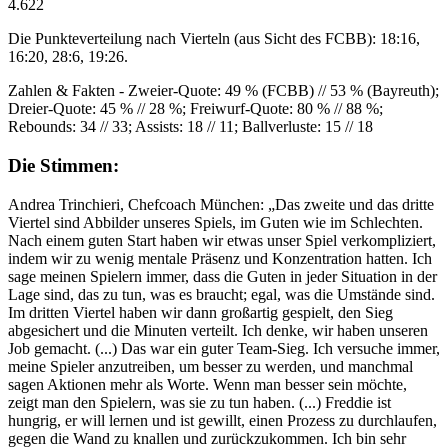
4.622
Die Punkteverteilung nach Vierteln (aus Sicht des FCBB): 18:16,
16:20, 28:6, 19:26.
Zahlen & Fakten - Zweier-Quote: 49 % (FCBB) // 53 % (Bayreuth);
Dreier-Quote: 45 % // 28 %; Freiwurf-Quote: 80 % // 88 %;
Rebounds: 34 // 33; Assists: 18 // 11; Ballverluste: 15 // 18
Die Stimmen:
Andrea Trinchieri, Chefcoach München: „Das zweite und das dritte
Viertel sind Abbilder unseres Spiels, im Guten wie im Schlechten.
Nach einem guten Start haben wir etwas unser Spiel verkompliziert,
indem wir zu wenig mentale Präsenz und Konzentration hatten. Ich
sage meinen Spielern immer, dass die Guten in jeder Situation in der
Lage sind, das zu tun, was es braucht; egal, was die Umstände sind.
Im dritten Viertel haben wir dann großartig gespielt, den Sieg
abgesichert und die Minuten verteilt. Ich denke, wir haben unseren
Job gemacht. (...) Das war ein guter Team-Sieg. Ich versuche immer,
meine Spieler anzutreiben, um besser zu werden, und manchmal
sagen Aktionen mehr als Worte. Wenn man besser sein möchte,
zeigt man den Spielern, was sie zu tun haben. (...) Freddie ist
hungrig, er will lernen und ist gewillt, einen Prozess zu durchlaufen,
gegen die Wand zu knallen und zurückzukommen. Ich bin sehr