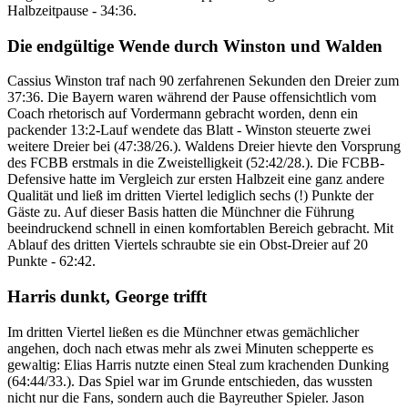
Halbzeitpause - 34:36.
Die endgültige Wende durch Winston und Walden
Cassius Winston traf nach 90 zerfahrenen Sekunden den Dreier zum
37:36. Die Bayern waren während der Pause offensichtlich vom
Coach rhetorisch auf Vordermann gebracht worden, denn ein
packender 13:2-Lauf wendete das Blatt - Winston steuerte zwei
weitere Dreier bei (47:38/26.). Waldens Dreier hievte den Vorsprung
des FCBB erstmals in die Zweistelligkeit (52:42/28.). Die FCBB-
Defensive hatte im Vergleich zur ersten Halbzeit eine ganz andere
Qualität und ließ im dritten Viertel lediglich sechs (!) Punkte der
Gäste zu. Auf dieser Basis hatten die Münchner die Führung
beeindruckend schnell in einen komfortablen Bereich gebracht. Mit
Ablauf des dritten Viertels schraubte sie ein Obst-Dreier auf 20
Punkte - 62:42.
Harris dunkt, George trifft
Im dritten Viertel ließen es die Münchner etwas gemächlicher
angehen, doch nach etwas mehr als zwei Minuten schepperte es
gewaltig: Elias Harris nutzte einen Steal zum krachenden Dunking
(64:44/33.). Das Spiel war im Grunde entschieden, das wussten
nicht nur die Fans, sondern auch die Bayreuther Spieler. Jason