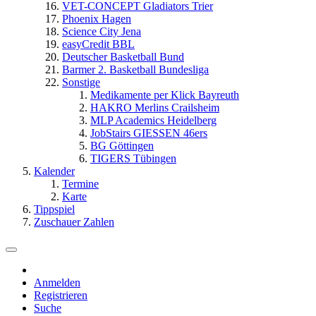
VET-CONCEPT Gladiators Trier
Phoenix Hagen
Science City Jena
easyCredit BBL
Deutscher Basketball Bund
Barmer 2. Basketball Bundesliga
Sonstige
Medikamente per Klick Bayreuth
HAKRO Merlins Crailsheim
MLP Academics Heidelberg
JobStairs GIESSEN 46ers
BG Göttingen
TIGERS Tübingen
Kalender
Termine
Karte
Tippspiel
Zuschauer Zahlen
Anmelden
Registrieren
Suche