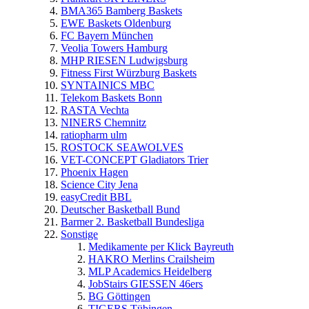
BMA365 Bamberg Baskets
EWE Baskets Oldenburg
FC Bayern München
Veolia Towers Hamburg
MHP RIESEN Ludwigsburg
Fitness First Würzburg Baskets
SYNTAINICS MBC
Telekom Baskets Bonn
RASTA Vechta
NINERS Chemnitz
ratiopharm ulm
ROSTOCK SEAWOLVES
VET-CONCEPT Gladiators Trier
Phoenix Hagen
Science City Jena
easyCredit BBL
Deutscher Basketball Bund
Barmer 2. Basketball Bundesliga
Sonstige
Medikamente per Klick Bayreuth
HAKRO Merlins Crailsheim
MLP Academics Heidelberg
JobStairs GIESSEN 46ers
BG Göttingen
TIGERS Tübingen