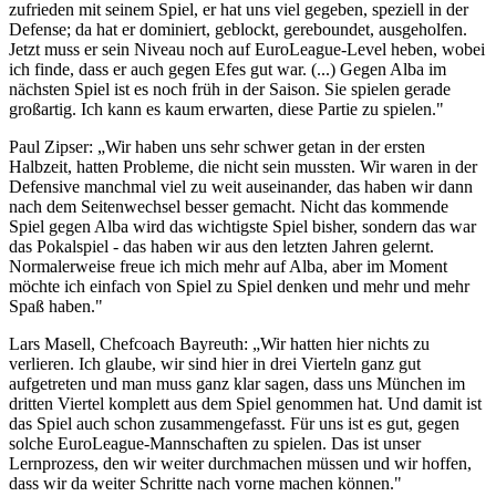
zufrieden mit seinem Spiel, er hat uns viel gegeben, speziell in der
Defense; da hat er dominiert, geblockt, gereboundet, ausgeholfen.
Jetzt muss er sein Niveau noch auf EuroLeague-Level heben, wobei
ich finde, dass er auch gegen Efes gut war. (...) Gegen Alba im
nächsten Spiel ist es noch früh in der Saison. Sie spielen gerade
großartig. Ich kann es kaum erwarten, diese Partie zu spielen."
Paul Zipser: „Wir haben uns sehr schwer getan in der ersten
Halbzeit, hatten Probleme, die nicht sein mussten. Wir waren in der
Defensive manchmal viel zu weit auseinander, das haben wir dann
nach dem Seitenwechsel besser gemacht. Nicht das kommende
Spiel gegen Alba wird das wichtigste Spiel bisher, sondern das war
das Pokalspiel - das haben wir aus den letzten Jahren gelernt.
Normalerweise freue ich mich mehr auf Alba, aber im Moment
möchte ich einfach von Spiel zu Spiel denken und mehr und mehr
Spaß haben."
Lars Masell, Chefcoach Bayreuth: „Wir hatten hier nichts zu
verlieren. Ich glaube, wir sind hier in drei Vierteln ganz gut
aufgetreten und man muss ganz klar sagen, dass uns München im
dritten Viertel komplett aus dem Spiel genommen hat. Und damit ist
das Spiel auch schon zusammengefasst. Für uns ist es gut, gegen
solche EuroLeague-Mannschaften zu spielen. Das ist unser
Lernprozess, den wir weiter durchmachen müssen und wir hoffen,
dass wir da weiter Schritte nach vorne machen können."