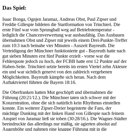
Das Spiel:
Isaac Bonga, Ognjen Jaramaz, Andreas Obst, Paul Zipser und
Freddie Gillespie bildeten die Startformation von Trinchieri. Die
erste Fünf war vom Sprungball weg auf Betriebstemperatur -
lediglich die Chancenverwertung war ausbaufähig. Das Ausbauen
übernahmen Obst und Zipser mit jeweils einem Drei-Punkte-Treffer
zum 10:3 nach beinahe vier Minuten - Auszeit Bayreuth. Die
Verteidigung der Münchner funktionierte gut - Bayreuth hatte nach
gut sieben Minuten erst fünf Punkte erzielt - vorne war die
Fehlerquote jedoch zu hoch, der FCBB hatte erst 12 Punkte auf der
Haben-Seite. Trinchieri setzte bereits im ersten Viertel zehn Akteure
ein und war sichtlich genervt von den zahlreich vergebenen
Möglichkeiten. Bayreuth kämpfte sich heran. Nach dem
Auftaktviertel führten die Bayern 18:16.
Die Oberfranken hatten Mut geschöpft und übernahmen die
Führung (20:21/12.). Die Münchner taten sich schwer mit der
Konzentration, ohne die sich natürlich kein Rhythmus einstellen
konnte. Ein weiterer Zipser-Dreier begeisterte die Fans, der
mächtige Dunking mit der linken Hand von Gillespie nach feinem
Anspiel von Jaramaz ließ sie toben (30:28/16.). Die Wagner-Städter
beeindruckte das allerdings nur mäßig, sie agierten absolut auf
Augenhöhe und nahmen eine knappe Führung mit in die