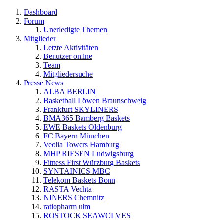
Dashboard
Forum
Unerledigte Themen
Mitglieder
Letzte Aktivitäten
Benutzer online
Team
Mitgliedersuche
Presse News
ALBA BERLIN
Basketball Löwen Braunschweig
Frankfurt SKYLINERS
BMA365 Bamberg Baskets
EWE Baskets Oldenburg
FC Bayern München
Veolia Towers Hamburg
MHP RIESEN Ludwigsburg
Fitness First Würzburg Baskets
SYNTAINICS MBC
Telekom Baskets Bonn
RASTA Vechta
NINERS Chemnitz
ratiopharm ulm
ROSTOCK SEAWOLVES